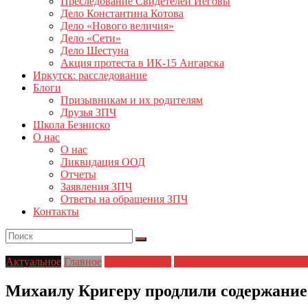
Преследование Свидетелей Иеговы
Дело Константина Котова
Дело «Нового величия»
Дело «Сети»
Дело Шестуна
Акция протеста в ИК-15 Ангарска
Иркутск: расследование
Блоги
Призывникам и их родителям
Друзья ЗПЧ
Школа Безниско
О нас
О нас
Ликвидация ООД
Отчеты
Заявления ЗПЧ
Ответы на обращения ЗПЧ
Контакты
Актуальное
Главное
Главные темы
Материалы и Расследовани
Михаилу Кригеру продлили содержание