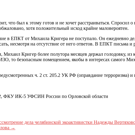
т, что был к этому готов и не хочет расстраиваться. Спросил о
 обжаловано, хотя положительный исход крайне маловероятен.
ие в ЕПКТ от Михаила Кригера не поступало. Он ежедневно дела
ать, несмотря на отсутствие от него ответов. В ЕПКТ письма и р
 Михаил Кригер более полутора месяцев держал голодовку, из к
ЗО, то безопасным помещением, якобы в интересах самого Миха
едусмотренных ч. 2 ст. 205.2 УК РФ (оправдание терроризма) и п
. 62, ФКУ ИК-5 УФСИН России по Орловской области
смотрение дела челябинской экоактивистки Надежды Вертяхов
глова
→