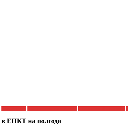
я
Новости дня
Политические репрессии
Полицейский произвол
 в ЕПКТ на полгода