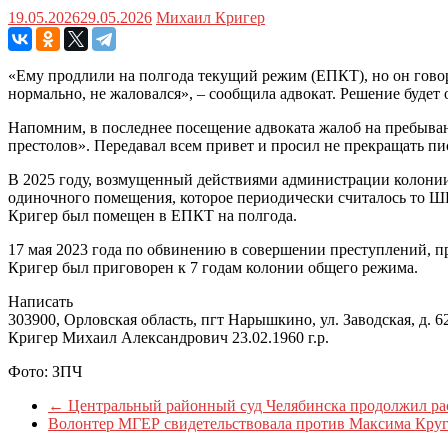
19.05.2026
29.05.2026
Михаил Кригер
«Ему продлили на полгода текущий режим (ЕПКТ), но он говори
нормально, не жаловался», – сообщила адвокат. Решение будет
Напомним, в последнее посещение адвоката жалоб на пребыван
престолов». Передавал всем привет и просил не прекращать пис
В 2025 году, возмущенный действиями администрации колонии,
одиночного помещения, которое периодически считалось то ШИ
Кригер был помещен в ЕПКТ на полгода.
17 мая 2023 года по обвинению в совершении преступлений, пр
Кригер был приговорен к 7 годам колонии общего режима.
Написать
303900, Орловская область, пгт Нарышкино, ул. Заводская, д
Кригер Михаил Александрович 23.02.1960 г.р.
Фото: ЗПЧ
←
Центральный районный суд Челябинска продолжил рас
Волонтер МГЕР свидетельствовала против Максима Кру