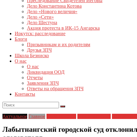
Преследование Свидетелей Иеговы
Дело Константина Котова
Дело «Нового величия»
Дело «Сети»
Дело Шестуна
Акция протеста в ИК-15 Ангарска
Иркутск: расследование
Блоги
Призывникам и их родителям
Друзья ЗПЧ
Школа Безниско
О нас
О нас
Ликвидация ООД
Отчеты
Заявления ЗПЧ
Ответы на обращения ЗПЧ
Контакты
Актуальное
Главное
Главные темы
ЗПЧ в регионах
Новости дн
Лабытнангский городской суд отклонил