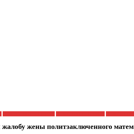
я
Политические репрессии
Полицейский произвол
Права заклю
 жалобу жены политзаключенного матем