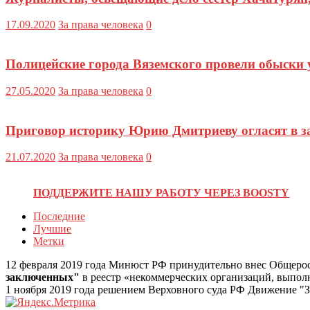
17.09.2020
За права человека
0
Полицейские города Вяземского провели обыски 
27.05.2020
За права человека
0
Приговор историку Юрию Дмитриеву огласят в з
21.07.2020
За права человека
0
ПОДДЕРЖИТЕ НАШУ РАБОТУ ЧЕРЕЗ BOOSTY
Последние
Лучшие
Метки
12 февраля 2019 года Минюст РФ принудительно внес Общеро
заключенных"
в реестр «некоммерческих организаций, выпо
1 ноября 2019 года решением Верховного суда РФ Движение "З