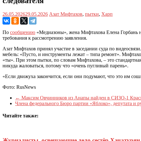
следователя
26.05.2026
29.05.2026
Азат Мифтахов
,
пытки
,
Харп
По
сообщению
«Медиазоны», жена Мифтахова Елена Горбань н
требования к рассмотрению заявления.
Азат Мифтахов принял участие в заседании суда по видеосвязи.
мебель: «Пусто, и инструменты лежат – типа ремонт». Мифтахо
«ты». При этом пытки, по словам Мифтахова, – это стандартна
никуда жаловаться, потому что «очень пугливый парень».
«Если движуха закончится, если они подумают, что это им сошл
Фото: RusNews
←
Максим Овчинников из Анапы найден в СИЗО-1 Крас
Члена федерального Бюро партии «Яблоко», депутата и 
Читайте также:
Журналисты, освещающие дело сестёр Хачатурян, 