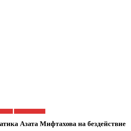
ченных
Права человека
атика Азата Мифтахова на бездействие