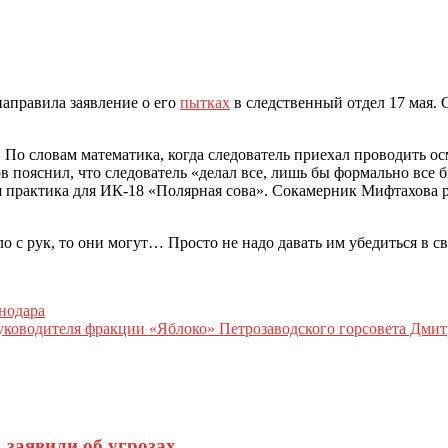
аправила заявление о его
пытках
в следственный отдел 17 мая. 
 По словам математика, когда следователь приехал проводить осм
в пояснил, что следователь «делал все, лишь бы формально все 
я практика для ИК-18 «Полярная сова». Сокамерник Мифтахова ра
о с рук, то они могут… Просто не надо давать им убедиться в св
нодара
руководителя фракции «Яблоко» Петрозаводского горсовета Дми
заявили об угрозах.