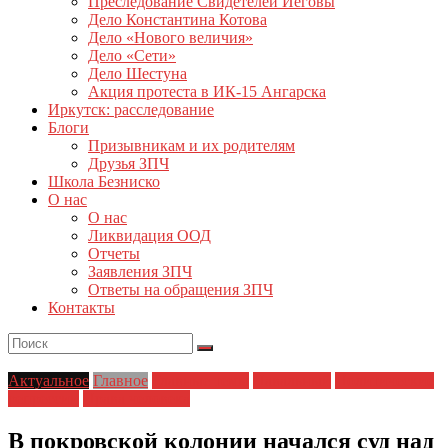
Преследование Свидетелей Иеговы
Дело Константина Котова
Дело «Нового величия»
Дело «Сети»
Дело Шестуна
Акция протеста в ИК-15 Ангарска
Иркутск: расследование
Блоги
Призывникам и их родителям
Друзья ЗПЧ
Школа Безниско
О нас
О нас
Ликвидация ООД
Отчеты
Заявления ЗПЧ
Ответы на обращения ЗПЧ
Контакты
Актуальное
Главное
Главные темы
Навальный
Политические
репрессии
Права человека
В покровской колонии начался суд над