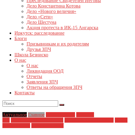
Преследование Свидетелей Иеговы
Дело Константина Котова
Дело «Нового величия»
Дело «Сети»
Дело Шестуна
Акция протеста в ИК-15 Ангарска
Иркутск: расследование
Блоги
Призывникам и их родителям
Друзья ЗПЧ
Школа Безниско
О нас
О нас
Ликвидация ООД
Отчеты
Заявления ЗПЧ
Ответы на обращения ЗПЧ
Контакты
Актуальное
Главное
Главные темы
Новости
дня
Политические репрессии
Полицейский произвол
Права
заключенных
Права человека