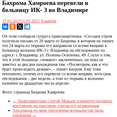
Бахрома Хамроева перевели в
больницу ИК- 3 во Владимире
31.03.2025
31.03.2025
Хамроев
Об этом сообщила супруга правозащитника: «Сегодня утром
получила письмо от 26 марта от Бахрома, в котором он пишет,
что 24 марта из тюрьмы его направили со всеми вещами в
больницу колонии ИК-3 г. Владимир на обследование по
адресу: г. Владимир, ул. Полины Осипенко, 49. Слухи о том,
что в этой больнице «ломают» заключенных, он пока не
заметил за два дня нахождения там. «Посмотрим, как и что
будет происходить дальше», – пишет Бахром. Ему тоже
непонятно, почему его перевели со всеми вещами, хотя срок
обследования – две недели, а этап из тюрьмы в колонию
назначен на двадцатые числа апреля».
Фото: страница Бахрома Хамроева
←
Правозащитник Сергей Марьин планирует подавать
апелляцию на приговор, считая его незаконным
Апелляция по мере пресечения журналистам была
отклонена
→