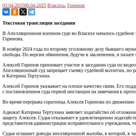
03.04.2025
06.04.2025
Власиха
,
Горинов
Текстовая трансляция заседания
В Апелляционном военном суде во Власихе началось судебное 
Горинова.
В ноябре 2024 года по второму уголовному делу бывшего муни
свободы. По версии обвинения, будучи в заключении, в палат
Алексей Горинов принимает участие в заседании суда по видео
Апелляционный суд запрещает съемку судебной коллегии, но р
и Катерина Тертухина.
Алексей Горинов указывает на плохое качество связи. Его под
с постановлением суда первой инстанции на замечания к прото
Во время перерыва соратница Алексея Горинова по движени
Адвокат Катерина Тертухина заявляет ходатайство об отложении
защиту Алексея. Судья отказывает в удовлетворении ходатайст
представителя администрации исправительного учреждения, чт
Судья оглашает доводы апелляционной жалобы, в которой, в час