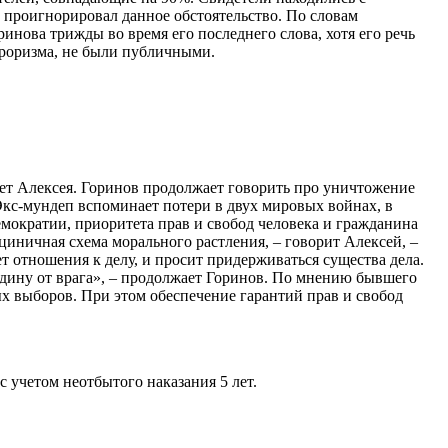
и проигнорировал данное обстоятельство. По словам
инова трижды во время его последнего слова, хотя его речь
рроризма, не были публичными.
ает Алексея. Горинов продолжает говорить про уничтожение
Экс-мундеп вспоминает потери в двух мировых войнах, в
емократии, приоритета прав и свобод человека и гражданина
иничная схема морального растления, – говорит Алексей, –
ет отношения к делу, и просит придерживаться существа дела.
одину от врага», – продолжает Горинов. По мнению бывшего
ых выборов. При этом обеспечение гарантий прав и свобод
 учетом неотбытого наказания 5 лет.