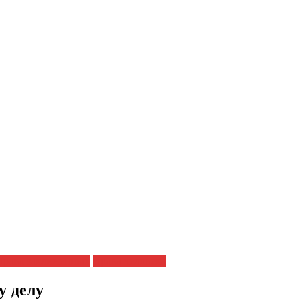
Права заключенных
Права человека
у делу