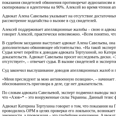
показания свидетелей обвинения противоречат аудиозаписям и
скопированы и идентичны на 90%. Алексей во время чтения ап
Адвокат Алена Савельева указывает на отсутствие достаточны
рассмотрение ходатайства о вызове в суд свидетелей.
Алексей поддерживает апелляционные жалобы – свою и адвокат
говорит Алексей, практически невозможно. «Всем понятно, что
В судебном заседании выступает адвокат Алена Савельева, она
дополнительно обвиняющее обстоятельство. «На такой экспертиз
Судья хочет перейти к доводам адвоката Тертухиной, но Катер
доказательств. Адвокат Савельева просит исследовать диски. «
отсутствует», – отвечает судья. В вызове свидетелей и эксперто
Суд закончил выслушивание доводов апелляционных жалоб и п
«Меня преследуют за мою антивоенную позицию», – начинает А
обоснованность приговора в деле, где нет доказательств.
По словам адвоката Савельевой, эксперт подменил выводы эксп
что «Азов»* – это вооруженные силы Украины. Данный тезис ф
Адвокат Катерина Тертухина говорит о том, что показания на 
проводились ОРМ в целях проверки его лояльности, возникает 
законности, а провокация – это грубейшее нарушение. Адвокат