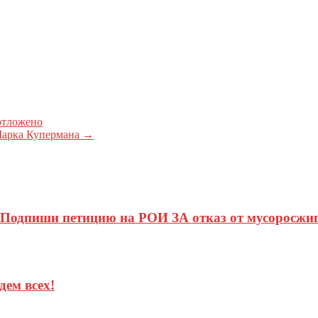
отложено
Марка Купермана
→
 Подпиши петицию на РОИ ЗА отказ от мусоросжи
ем всех!