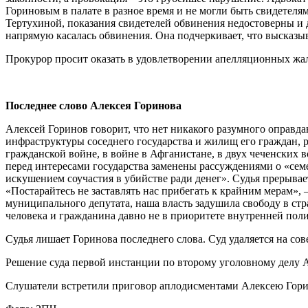
Гориновым в палате в разное время и не могли быть свидетеля
Тертухиной, показания свидетелей обвинения недостоверны и д
напрямую касалась обвинения. Она подчеркивает, что высказы
Прокурор просит оказать в удовлетворении апелляционных жа
Последнее слово Алексея Горинова
Алексей Горинов говорит, что нет никакого разумного оправд
инфраструктуры соседнего государства и жилищ его граждан, 
гражданской войне, в войне в Афганистане, в двух чеченских 
перед интересами государства заменены рассуждениями о «сем
искушением соучастия в убийстве ради денег». Судья прерывает
«Постарайтесь не заставлять нас прибегать к крайним мерам»
муниципального депутата, наша власть задушила свободу в ст
человека и гражданина давно не в приоритете внутренней пол
Судья лишает Горинова последнего слова. Суд удаляется на со
Решение суда первой инстанции по второму уголовному делу Ал
Слушатели встретили приговор аплодисментами Алексею Гори