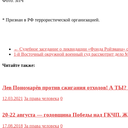
Фото: ЗПЧ
* Признан в РФ террористической организацией.
←
Судебное заседание о ликвидации «Фонда Ройзмана» 
1-й Восточный окружной военный суд рассмотрит дело 
Читайте также:
Лев Пономарёв против сжигания отходов! А ТЫ?
12.03.2021
За права человека
0
20-22 августа — годовщина Победы над ГКЧП. Жд
17.08.2018
За права человека
0