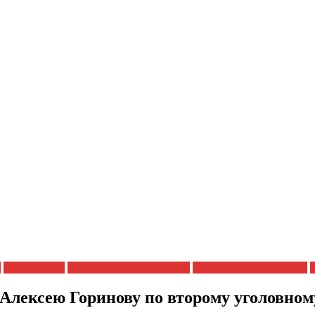
я
Новости дня
Политические репрессии
Полицейский произвол
Алексею Горинову по второму уголовном