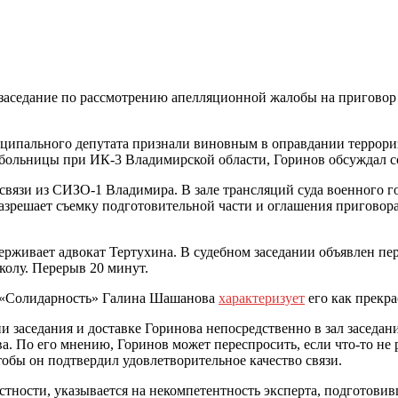
заседание по рассмотрению апелляционной жалобы на приговор 
ципального депутата признали виновным в оправдании терроризм
е больницы при ИК-3 Владимирской области, Горинов обсуждал с
связи из СИЗО-1 Владимира. В зале трансляций суда военного го
азрешает съемку подготовительной части и оглашения приговор
держивает адвокат Тертухина. В судебном заседании объявлен п
колу. Перерыв 20 минут.
ю «Солидарность» Галина Шашанова
характеризует
его как прекра
 заседания и доставке Горинова непосредственно в зал заседаний
ва. По его мнению, Горинов может переспросить, если что-то не
обы он подтвердил удовлетворительное качество связи.
тности, указывается на некомпетентность эксперта, подготовивш