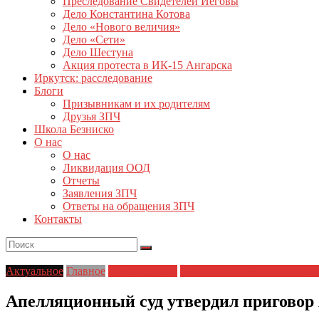
Преследование Свидетелей Иеговы
Дело Константина Котова
Дело «Нового величия»
Дело «Сети»
Дело Шестуна
Акция протеста в ИК-15 Ангарска
Иркутск: расследование
Блоги
Призывникам и их родителям
Друзья ЗПЧ
Школа Безниско
О нас
О нас
Ликвидация ООД
Отчеты
Заявления ЗПЧ
Ответы на обращения ЗПЧ
Контакты
Актуальное
Главное
Главные темы
Материалы и Расследовани
Апелляционный суд утвердил приговор 