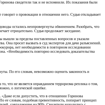
Горинова свидетели так и не вспомнили. Их показания были
е говорит о провокации в отношении него. Судья откладывает
доводы остались неопровергнуты обвинением. Разобрать, что
ечает отрицательно. Судья продолжает заседание.
рты вышли за пределы поставленных вопросов и указали
а. Она просит вызвать в суд экспертов для дачи разъяснений.
рокурора, нет необходимости в повторном исследовании
 она. «Необходимость повторно исследовать доказательства
уты. По его словам, невозможно оценить законность и
то, что не является оправданием терроризма реплика о том,
можно, о логической ошибке.
. «Даже если допустить, что в отношении Горинова
 По ее словам, подобная превентивность, попирает принцип
етелей, совпадающие на 90%. Свидетели находились с