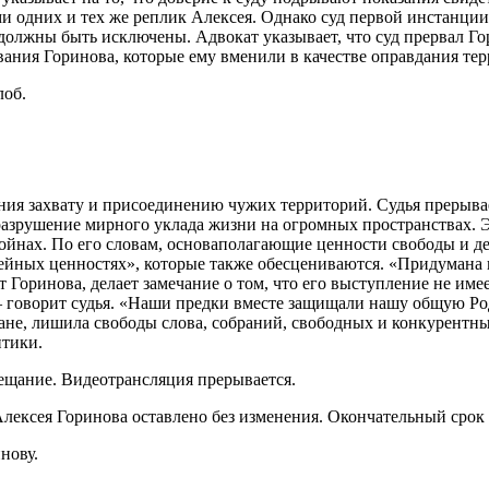
ми одних и тех же реплик Алексея. Однако суд первой инстанци
олжны быть исключены. Адвокат указывает, что суд прервал Гор
вания Горинова, которые ему вменили в качестве оправдания те
лоб.
ания захвату и присоединению чужих территорий. Судья прерыв
разрушение мирного уклада жизни на огромных пространствах. 
войнах. По его словам, основаполагающие ценности свободы и д
ейных ценностях», которые также обесцениваются. «Придумана ц
 Горинова, делает замечание о том, что его выступление не име
, – говорит судья. «Наши предки вместе защищали нашу общую Р
ране, лишила свободы слова, собраний, свободных и конкурентн
итики.
вещание. Видеотрансляция прерывается.
ексея Горинова оставлено без изменения. Окончательный срок с
нову.