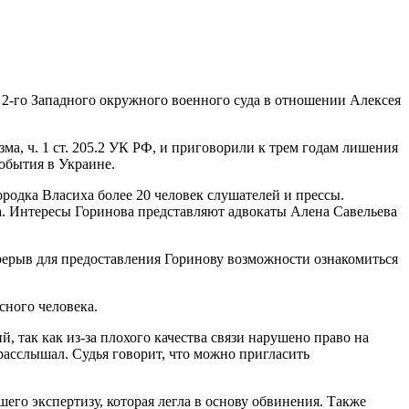
2-го Западного окружного военного суда в отношении Алексея
а, ч. 1 ст. 205.2 УК РФ, и приговорили к трем годам лишения
обытия в Украине.
родка Власиха более 20 человек слушателей и прессы.
а. Интересы Горинова представляют адвокаты Алена Савельева
ерерыв для предоставления Горинову возможности ознакомиться
сного человека.
, так как из-за плохого качества связи нарушено право на
 расслышал. Судья говорит, что можно пригласить
его экспертизу, которая легла в основу обвинения. Также