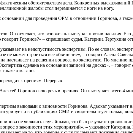
 фактическим обстоятельствам дела. Конкретных высказываний 
елляционной жалобы стоя переминается с ноги на ногу.
х оснований для проведения ОРМ в отношении Горинова, а такж
ов. Он отмечает, что всю жизнь выступал против насилия. Его 
 говорит Горинов?» – спрашивает судья. Катерина Тертухина отв
 указывает на недопустимость экспертизы. По ее словам, экспе
е не может строиться все обвинение», – говорит Алена Савельев
ина настаивает на решении вопроса по экспертизе. По мнению п
Экспертиза сделана на основании записей на дисках», – говорит
в также отказано.
ереходит к прениям. Перерыв.
лексей Горинов свою речь в прениях. Он выступает всего 4 мин
ертизы выводами о виновности Горинова. Адвокат указывает на 
игурирует и в публикациях СМИ и свидетельствует только, воз
Горинова не являлись случайными, это был результат провокации
вопрос о законности этих мероприятий», – указывает Катерина.
 указывает на то, что доверие к суду подрывают показания свид