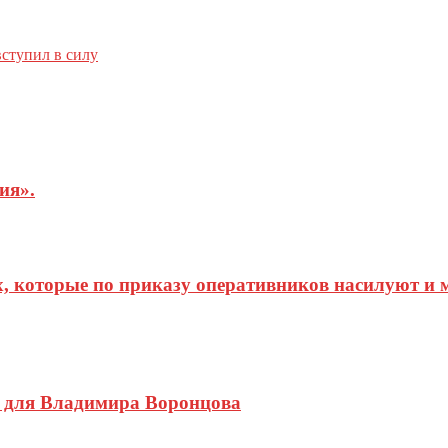
ступил в силу
ия».
х, которые по приказу оперативников насилуют и
ы для Владимира Воронцова