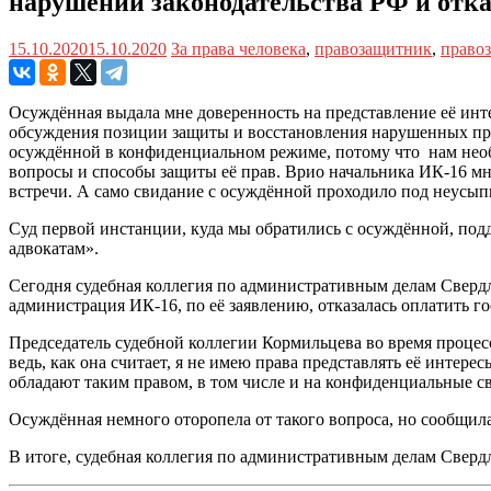
нарушений законодательства РФ и отка
15.10.2020
15.10.2020
За права человека
,
правозащитник
,
право
Осуждённая выдала мне доверенность на представление её интер
обсуждения позиции защиты и восстановления нарушенных прав
осуждённой в конфиденциальном режиме, потому что нам необ
вопросы и способы защиты её прав. Врио начальника ИК-16 мне
встречи. А само свидание с осуждённой проходило под неусып
Суд первой инстанции, куда мы обратились с осуждённой, подд
адвокатам».
Сегодня судебная коллегия по административным делам Сверд
администрация ИК-16, по её заявлению, отказалась оплатить г
Председатель судебной коллегии Кормильцева во время процесс
ведь, как она считает, я не имею права представлять её интер
обладают таким правом, в том числе и на конфиденциальные с
Осуждённая немного оторопела от такого вопроса, но сообщила 
В итоге, судебная коллегия по административным делам Свердл