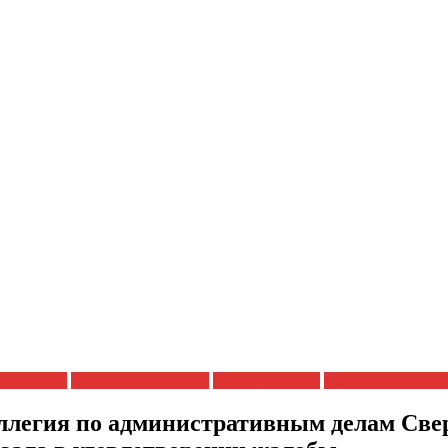
 регионах
Права заключенных
Права человека
Судейский произ
оллегия по административным делам Свер