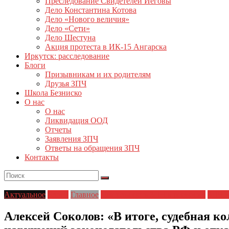
Преследование Свидетелей Иеговы
Дело Константина Котова
Дело «Нового величия»
Дело «Сети»
Дело Шестуна
Акция протеста в ИК-15 Ангарска
Иркутск: расследование
Блоги
Призывникам и их родителям
Друзья ЗПЧ
Школа Безниско
О нас
О нас
Ликвидация ООД
Отчеты
Заявления ЗПЧ
Ответы на обращения ЗПЧ
Контакты
Актуальное
Блоги
Главное
Деятельность ЗПЧ в регионах
ЗПЧ в
Алексей Соколов: «В итоге, судебная к