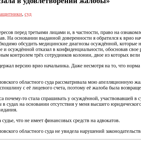
зала в удовлетворении жалобы»
защитники
,
суд
есов перед третьими лицами и, в частности, право на ознакомле
. На основании выданной доверенности я обратился к врио нач
ходимо обсудить медицинские диагнозы осуждённой, которые не
 и осуждённой отказал в конфиденциальности, обосновав свое р
ным контролем трёх сотрудников колонии, двое из которых вели
ержал версию врио начальника. Даже несмотря на то, что норма 
ловского областного суда рассматривала мою апелляционную жа
оспошлину с её лицевого счета, поэтому её жалоба была возвра
а почему-то стала спрашивать у осуждённой, участвовавшей в с
есы в судах на основании отсутствия у меня высшего юридическог
видания.
судье, что не имеет финансовых средств на адвокатов.
овского областного суда не увидела нарушений законодательств