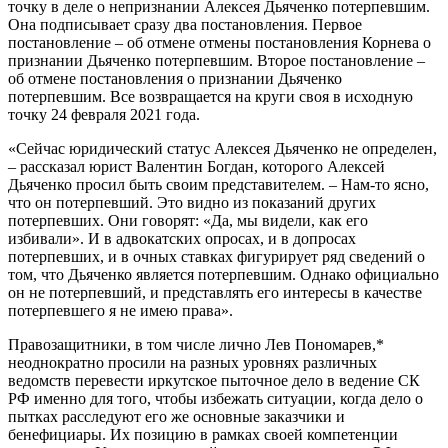
точку в деле о непризнании Алексея Дьяченко потерпевшим.
Она подписывает сразу два постановления. Первое
постановление – об отмене отмены постановления Корнева о
признании Дьяченко потерпевшим. Второе постановление –
об отмене постановления о признании Дьяченко
потерпевшим. Все возвращается на круги своя в исходную
точку 24 февраля 2021 года.
«Сейчас юридический статус Алексея Дьяченко не определен,
– рассказал юрист Валентин Богдан, которого Алексей
Дьяченко просил быть своим представителем. – Нам-то ясно,
что он потерпевший. Это видно из показаний других
потерпевших. Они говорят: «Да, мы видели, как его
избивали». И в адвокатских опросах, и в допросах
потерпевших, и в очных ставках фигурирует ряд сведений о
том, что Дьяченко является потерпевшим. Однако официально
он не потерпевший, и представлять его интересы в качестве
потерпевшего я не имею права».
Правозащитники, в том числе лично Лев Пономарев,*
неоднократно просили на разных уровнях различных
ведомств перевести иркутское пыточное дело в ведение СК
РФ именно для того, чтобы избежать ситуации, когда дело о
пытках расследуют его же основные заказчики и
бенефициары. Их позицию в рамках своей компетенции