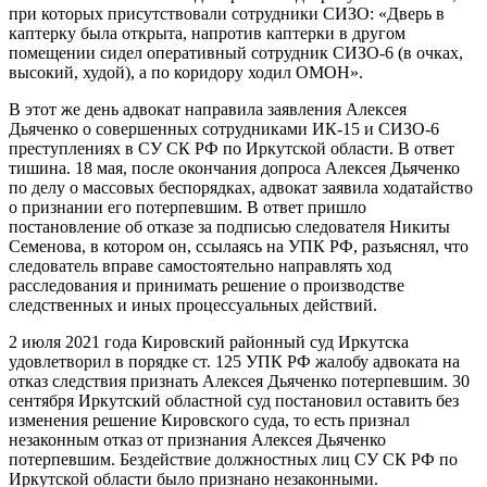
при которых присутствовали сотрудники СИЗО: «Дверь в
каптерку была открыта, напротив каптерки в другом
помещении сидел оперативный сотрудник СИЗО-6 (в очках,
высокий, худой), а по коридору ходил ОМОН».
В этот же день адвокат направила заявления Алексея
Дьяченко о совершенных сотрудниками ИК-15 и СИЗО-6
преступлениях в СУ СК РФ по Иркутской области. В ответ
тишина. 18 мая, после окончания допроса Алексея Дьяченко
по делу о массовых беспорядках, адвокат заявила ходатайство
о признании его потерпевшим. В ответ пришло
постановление об отказе за подписью следователя Никиты
Семенова, в котором он, ссылаясь на УПК РФ, разъяснял, что
следователь вправе самостоятельно направлять ход
расследования и принимать решение о производстве
следственных и иных процессуальных действий.
2 июля 2021 года Кировский районный суд Иркутска
удовлетворил в порядке ст. 125 УПК РФ жалобу адвоката на
отказ следствия признать Алексея Дьяченко потерпевшим. 30
сентября Иркутский областной суд постановил оставить без
изменения решение Кировского суда, то есть признал
незаконным отказ от признания Алексея Дьяченко
потерпевшим. Бездействие должностных лиц СУ СК РФ по
Иркутской области было признано незаконными.