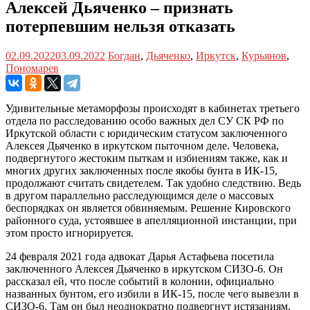
Алексей Дьяченко – признать
потерпевшим нельзя отказать
02.09.2022
03.09.2022
Богдан
,
Дьяченко
,
Иркутск
,
Курьянов
,
Пономарев
Удивительные метаморфозы происходят в кабинетах третьего
отдела по расследованию особо важных дел СУ СК РФ по
Иркутской области с юридическим статусом заключенного
Алексея Дьяченко в иркутском пыточном деле. Человека,
подвергнутого жестоким пыткам и избиениям также, как и
многих других заключенных после якобы бунта в ИК-15,
продолжают считать свидетелем. Так удобно следствию. Ведь
в другом параллельно расследующимся деле о массовых
беспорядках он является обвиняемым. Решение Кировского
районного суда, устоявшее в апелляционной инстанции, при
этом просто игнорируется.
24 февраля 2021 года адвокат Дарья Астафьева посетила
заключенного Алексея Дьяченко в иркутском СИЗО-6. Он
рассказал ей, что после событий в колонии, официально
названных бунтом, его избили в ИК-15, после чего вывезли в
СИЗО-6. Там он был неоднократно подвергнут истязаниям,