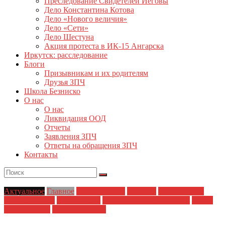
Преследование Свидетелей Иеговы
Дело Константина Котова
Дело «Нового величия»
Дело «Сети»
Дело Шестуна
Акция протеста в ИК-15 Ангарска
Иркутск: расследование
Блоги
Призывникам и их родителям
Друзья ЗПЧ
Школа Безниско
О нас
О нас
Ликвидация ООД
Отчеты
Заявления ЗПЧ
Ответы на обращения ЗПЧ
Контакты
Актуальное
Главное
Главные темы
Иркутск
Материалы и
Расследования
Новости дня
Политические репрессии
Права
заключенных
Права человека