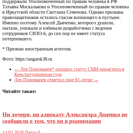
поддержали Уполномоченный по правам человека в РФ
Татьяна Москалькова и Уполномоченный по правам человека
в Иркутской области Светлана Семенова. Однако призывы
правозащитников остались гласом вопиющего в пустыне.
Именно поэтому Алексей Дьяченко, которого душили,
пытали, унижали и избивали разработчики с ведения
сотрудников СИЗО-6, до сих пор не имеет статуса
потерпевшего.
* Признан иностранным агентом.
Фото: https://angarsk38.ru
←
Лев Пономарев* оспорил статус СМИ-иноагента в
Конституционном суде
Лев Пономарев отметил свое 81-летие
→
Читайте также:
Ни дочери, ни адвокату Александра Доценко не
сообщили о том, что он в реанимации
14.02.2026
Darya
0