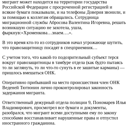
мигрант может находится на территории государства
Российской Федерации с просроченной регистрацией и
всякие бумаги показывали, и на телефоны Доверия звонили, и
за помощью к коллегам обращались. Сотрудница
миграционной службы Абросова Валентина Игоревна, решать
возникшую ситуацию не захотела, ушла,
фыркнув:»Хроменкова…знаем….».
В это время кто-то из сотрудников начал угрожающе шутить,
что правозащитницу посадят в спецприемник…
С учетом того, что какой-то подозрительный субъект терся
вокруг правозащитницы в тамбуре отдела (как будто пытаясь
то ли заглянуть, то ли что-то сунуть в ее зашитые карманы) —
пришлось вмешаться ОНК.
Оперативно прибывший на место происшествия член ОНК
Веденей Тютюнин лично проконтролировал законность
задержания мигранта.
Ответственный дежурный отдела полиции 9, Пономарев Илья
Владимирович, просмотрел все бумаги и документы,
разобрался, что мигрант всеми доступными ему по закону
способами восстанавливает нарушенные права и отпустил
иностранного гражданина.