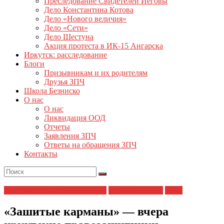
Преследование Свидетелей Иеговы
Дело Константина Котова
Дело «Нового величия»
Дело «Сети»
Дело Шестуна
Акция протеста в ИК-15 Ангарска
Иркутск: расследование
Блоги
Призывникам и их родителям
Друзья ЗПЧ
Школа Безниско
О нас
О нас
Ликвидация ООД
Отчеты
Заявления ЗПЧ
Ответы на обращения ЗПЧ
Контакты
Деятельность ЗПЧ в регионах
ЗПЧ в регионах
ОНК
«Зашитые карманы» — вчера