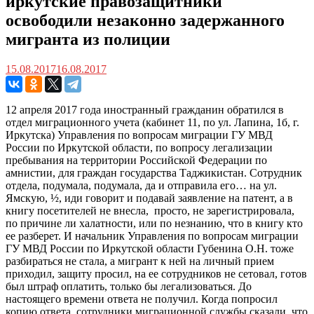
иркутские правозащитники
освободили незаконно задержанного
мигранта из полиции
15.08.2017
16.08.2017
12 апреля 2017 года иностранный гражданин обратился в
отдел миграционного учета (кабинет 11, по ул. Лапина, 1б, г.
Иркутска) Управления по вопросам миграции ГУ МВД
России по Иркутской области, по вопросу легализации
пребывания на территории Российской Федерации по
амнистии, для граждан государства Таджикистан. Сотрудник
отдела, подумала, подумала, да и отправила его… на ул.
Ямскую, ½, иди говорит и подавай заявление на патент, а в
книгу посетителей не внесла, просто, не зарегистрировала,
по причине ли халатности, или по незнанию, что в книгу кто
ее разберет. И начальник Управления по вопросам миграции
ГУ МВД России по Иркутской области Губенина О.Н. тоже
разбираться не стала, а мигрант к ней на личный прием
приходил, защиту просил, на ее сотрудников не сетовал, готов
был штраф оплатить, только бы легализоваться. До
настоящего времени ответа не получил. Когда попросил
копию ответа, сотрудники миграционной службы сказали, что