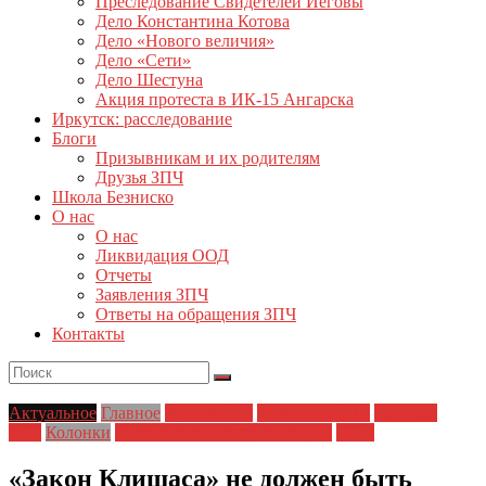
Преследование Свидетелей Иеговы
Дело Константина Котова
Дело «Нового величия»
Дело «Сети»
Дело Шестуна
Акция протеста в ИК-15 Ангарска
Иркутск: расследование
Блоги
Призывникам и их родителям
Друзья ЗПЧ
Школа Безниско
О нас
О нас
Ликвидация ООД
Отчеты
Заявления ЗПЧ
Ответы на обращения ЗПЧ
Контакты
Актуальное
Главное
Друзья ЗПЧ
Заявления ЗПЧ
История
ЗПЧ
Колонки
Нежелательные организации
ОНК
«Закон Клишаса» не должен быть