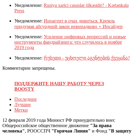
Уведомление:
Rusiya xarici casuslar ölkəsidir? - Kərtənkələ
Press
Уведомление:
Иноагент в очах дивиться. Кремль
придумав абсурдний закон невипадково ⋆ Инсайдер
Уведомление:
Усиление цифровых репрессий и новые
инструменты фандрайзинга: что случилось в ноябре
2019 года
Уведомление:
რუსეთი - უცხოელი აგენტების ქვეყანა?
Комментарии запрещены.
ПОДДЕРЖИТЕ НАШУ РАБОТУ ЧЕРЕЗ
BOOSTY
Последние
Лучшие
Метки
12 февраля 2019 года Минюст РФ принудительно внес
Общероссийское общественное движение
"За права
человека"
, РООССПЧ
"Горячая Линия"
и Фонд
"В защиту