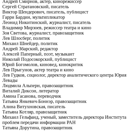
Андрей Смирнов, актер, кинорежиссер
Сергей Стратановский, писатель
Виктор Шендерович, писатель, публицист
Гарри Бардин, мультипликатор
Леонид Никитинский, журналист, писатель
Владимир Мирзоев, режиссер театра и кино
Зоя Светова, журналист, правозащитник
Лев Шлосберг, политик
Михаил Шнейдер, политик
Андрей Збарский, редактор
Алексей Паперный, поэт, музыкант
Николай Подосокорский, публицист
Юрий Богомолов, киновед, кинокритик
Лев Прыгунов, актер театра и кино
Лев Гудков, социолог, директор аналитического центра Юрия
Левады
Людмила Альперн, правозащитник
Виталий Диксон, литератор
Амина Гасанова, переводчик
Татьяна Янкевич-Боннэр, правозащитник
Алина Витухновская, писатель
Татьяна Котляр, правозащитник
Михаил Гельфанд, ученый, заместитель директора Института
проблем передачи информации РАН
Татьяна Дорутина, правозащитник