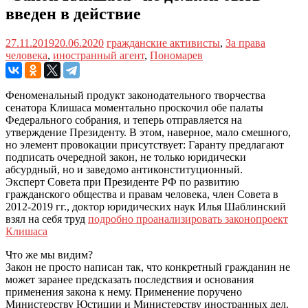
введен в действие
27.11.2019
20.06.2020
гражданские активисты
,
За права
человека
,
иностранный агент
,
Пономарев
Феноменальный продукт законодательного творчества
сенатора Клишаса моментально проскочил обе палаты
Федерального собрания, и теперь отправляется на
утверждение Президенту. В этом, наверное, мало смешного,
но элемент провокации присутствует: Гаранту предлагают
подписать очередной закон, не только юридически
абсурдный, но и заведомо антиконституционный.
Эксперт Совета при Президенте РФ по развитию
гражданского общества и правам человека, член Совета в
2012-2019 гг., доктор юридических наук Илья Шаблинский
взял на себя труд
подробно проанализировать законопроект
Клишаса
Что же мы видим?
Закон не просто написан так, что конкретный гражданин не
может заранее предсказать последствия и основания
применения закона к нему. Применение поручено
Министерству Юстиции и Министерству иностранных дел.