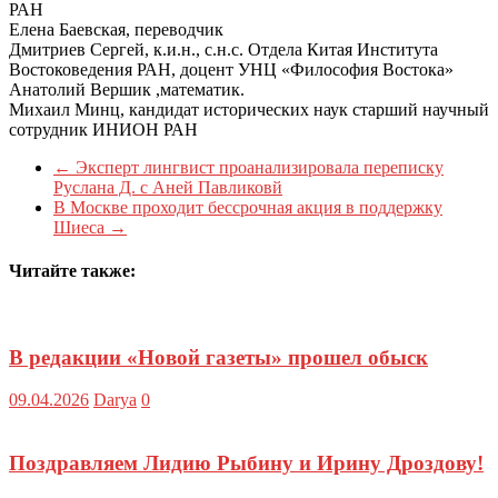
РАН
Елена Баевская, переводчик
Дмитриев Сергей, к.и.н., с.н.с. Отдела Китая Института
Востоковедения РАН, доцент УНЦ «Философия Востока»
Анатолий Вершик ,математик.
Михаил Минц, кандидат исторических наук старший научный
сотрудник ИНИОН РАН
←
Эксперт лингвист проанализировала переписку
Руслана Д. с Аней Павликовй
В Москве проходит бессрочная акция в поддержку
Шиеса
→
Читайте также:
В редакции «Новой газеты» прошел обыск
09.04.2026
Darya
0
Поздравляем Лидию Рыбину и Ирину Дроздову!