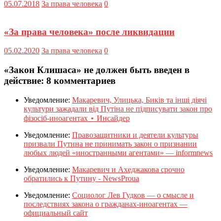
05.07.2018
За права человека
0
«За права человека» после ликвидации
05.02.2020
За права человека
0
«Закон Клишаса» не должен быть введен в
действие
: 8 комментариев
Уведомление:
Макаревич, Улицька, Биків та інші діячі
культури зажадали від Путіна не підписувати закон про
фізосіб-иноагентах ⋆ Инсайдер
Уведомление:
Правозащитники и деятели культуры
призвали Путина не принимать закон о признании
любых людей «иностранными агентами» — informnews
Уведомление:
Макаревич и Ахеджакова срочно
обратились к Путину - NewsProua
Уведомление:
Социолог Лев Гудков — о смысле и
последствиях закона о гражданах-иноагентах —
официальный сайт