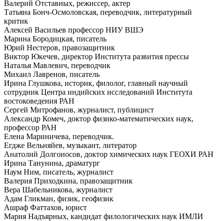
Валерий Отставных, режиссер, актер
Татьяна Бонч-Осмоловская, переводчик, литературный
критик
Алексей Васильев профессор НИУ ВШЭ
Марина Бородицкая, писатель
Юрий Нестеров, правозащитник
Виктор Юкечев, директор Института развития прессы
Наталья Мавлевич, переводчик
Михаил Лавренов, писатель
Ирина Глушкова, историк, филолог, главный научный
сотрудник Центра индийских исследований Института
востоковедения РАН
Сергей Митрофанов, журналист, публицист
Александр Комеч, доктор физико-математических наук,
профессор РАН
Елена Мариничева, переводчик.
Егдже Вельняйев, музыкант, литератор
Анатолий Долгоносов, доктор химических наук ГЕОХИ РАН
Ирина Танунина, драматург
Наум Ним, писатель, журналист
Валерия Приходкина, правозащитник
Вера Шабельникова, журналист
Адам Гликман, физик, геофизик
Ашраф Фаттахов, юрист
Мария Надъярных, кандидат филологических наук ИМЛИ