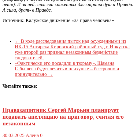
нет»). И за ней- тысячи спасенных для страны душ и Правда.
А сила, брат- в Правде.
Источник: Калужское движение «За права человека»
←
В ходе расследования пыток над осужденными из
ИК-15 Ангарска Кировский районный суд г. Иркутска
уже второй раз признал незаконным бездействие
следователей.
«Фактически его посадили в тюрьму». Шамана
Габышева будут лечить в психушке – бессрочно и
принудительно
→
Читайте также:
Правозащитник Сергей Марьин планирует
подавать апелляцию на приговор, считая его
незаконным
30.03.2025
Алена
0