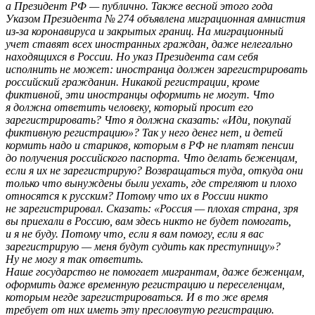
а Президент РФ — публично. Также весной этого года
Указом Президента № 274 объявлена миграционная амнистия
из-за коронавируса и закрытых границ. На миграционный
учет ставят всех иностранных граждан, даже нелегально
находящихся в России. Но указ Президента сам себя
исполнить не может: иностранца должен зарегистрировать
российский гражданин. Никакой регистрации, кроме
фиктивной, эти иностранцы оформить не могут. Что
я должна ответить человеку, который просит его
зарегистрировать? Что я должна сказать: «Иди, покупай
фиктивную регистрацию»? Так у него денег нет, и детей
кормить надо и стариков, которым в РФ не платят пенсии
до получения российского паспорта. Что делать беженцам,
если я их не зарегистрирую? Возвращаться туда, откуда они
только что вынуждены были уехать, где стреляют и плохо
относятся к русским? Потому что их в России никто
не зарегистрировал. Сказать: «Россия — плохая страна, зря
вы приехали в Россию, вам здесь никто не будет помогать,
и я не буду. Потому что, если я вам помогу, если я вас
зарегистрирую — меня будут судить как преступницу»?
Ну не могу я так ответить.
Наше государство не помогает мигрантам, даже беженцам,
оформить даже временную регистрацию и переселенцам,
которым негде зарегистрироваться. И в то же время
требует от них иметь эту пресловутую регистрацию.