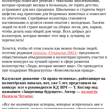
Волонтеры помогают ребятам с тяжелыми заболеваниями,
которые проводят месяцы в больницах, не терять детство,
устраивают для них праздники. Школьники и студенты берут
шефство над приютами для бездомных животных и помогают
их обитателям. Серебряные волонтеры становятся
наставниками и делятся своим опытом с молодежью. Тысячи
людей по всей стране выходят на уборки лесов, рек, парков,
чтобы делать наш общий дом чище. Всех добрых дел
волонтеров, которые меняют этот мир к лучшему, не
перечислить!
Хочется, чтобы об этом узнали как можно больше людей,
поэтому редакция
портала «Открытые НКО»
предложило
общественным объединениям и волонтерам принять участие в
новом конкурсе на лучший проект в сфере развития
волонтерства «Люди, которые меняют мир». Он проводится
при поддержке Медиагруппы «Комсомольская правда».
Калужское движение «За права человека», работающее на
волонтёрских началах, вот, уже 5 лет, представило на
конкурс эссе о руководителе КД ЗПЧ — Т. Котляр под
названием «Защитница будущего». Автор —
волонтёр
Надежда Четаева
:
«Все те волонтерские истории, которые встречались мне в
последнее время, можно охарактеризовать одним коротким