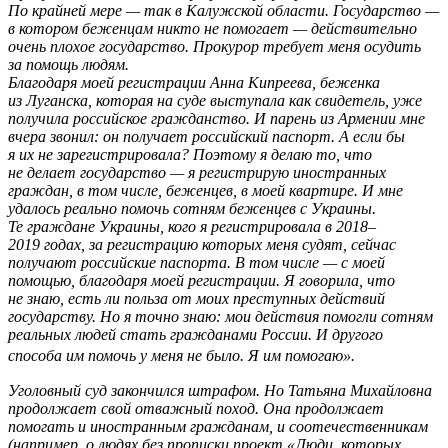
По крайней мере — так в Калужской области. Государство —
в котором беженцам никто не помогает — действительно
очень плохое государство. Прокурор требует меня осудить
за помощь людям.
Благодаря моей регистрации Анна Кипреева, беженка
из Луганска, которая на суде выступала как свидетель, уже
получила российское гражданство. И парень из Армении мне
вчера звонил: он получает российский паспорт. А если бы
я их не зарегистрировала? Поэтому я делаю то, что
не делает государство — я регистрирую иностранных
граждан, в том числе, беженцев, в моей квартире. И мне
удалось реально помочь сотням беженцев с Украины.
Те граждане Украины, кого я регистрировала в 2018–
2019 годах, за регистрацию которых меня судят, сейчас
получают российские паспорта. В том числе — с моей
помощью, благодаря моей регистрации. Я говорила, что
не знаю, есть ли польза от моих преступных действий
государству. Но я точно знаю: мои действия помогли сотням
реальных людей стать гражданами России. И другого
способа им помочь у меня не было. Я им помогаю».
Уголовный суд закончился штрафом. Но Татьяна Михайловна
продолжает свой отважный поход. Она продолжает
помогать и иностранным гражданам, и соотечественникам
(например, о людях без прописки проект «Люди, которых