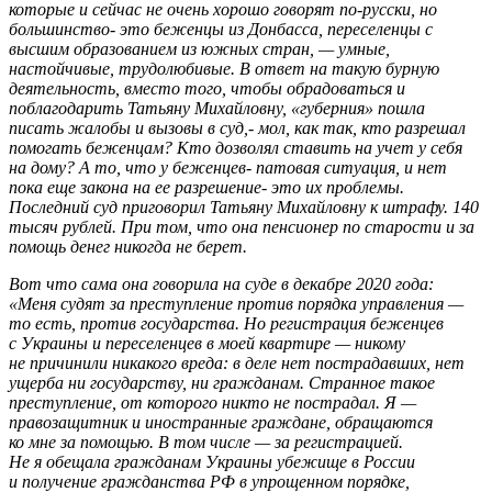
которые и сейчас не очень хорошо говорят по-русски, но
большинство- это беженцы из Донбасса, переселенцы с
высшим образованием из южных стран, — умные,
настойчивые, трудолюбивые. В ответ на такую бурную
деятельность, вместо того, чтобы обрадоваться и
поблагодарить Татьяну Михайловну, «губерния» пошла
писать жалобы и вызовы в суд,- мол, как так, кто разрешал
помогать беженцам? Кто дозволял ставить на учет у себя
на дому? А то, что у беженцев- патовая ситуация, и нет
пока еще закона на ее разрешение- это их проблемы.
Последний суд приговорил Татьяну Михайловну к штрафу. 140
тысяч рублей. При том, что она пенсионер по старости и за
помощь денег никогда не берет.
Вот что сама она говорила на суде в декабре 2020 года:
«Меня судят за преступление против порядка управления —
то есть, против государства. Но регистрация беженцев
с Украины и переселенцев в моей квартире — никому
не причинили никакого вреда: в деле нет пострадавших, нет
ущерба ни государству, ни гражданам. Странное такое
преступление, от которого никто не пострадал.
Я —
правозащитник и иностранные граждане, обращаются
ко мне за помощью. В том числе — за регистрацией.
Не я обещала гражданам Украины убежище в России
и получение гражданства РФ в упрощенном порядке,