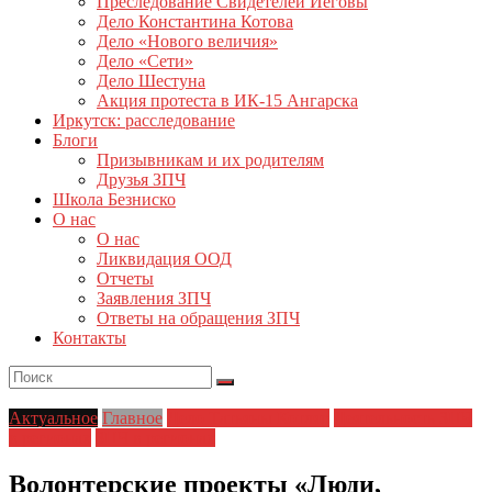
Преследование Свидетелей Иеговы
Дело Константина Котова
Дело «Нового величия»
Дело «Сети»
Дело Шестуна
Акция протеста в ИК-15 Ангарска
Иркутск: расследование
Блоги
Призывникам и их родителям
Друзья ЗПЧ
Школа Безниско
О нас
О нас
Ликвидация ООД
Отчеты
Заявления ЗПЧ
Ответы на обращения ЗПЧ
Контакты
Актуальное
Главное
Дело Татьяны Котляр
Деятельность ЗПЧ
в регионах
ЗПЧ в регионах
Волонтерские проекты «Люди,