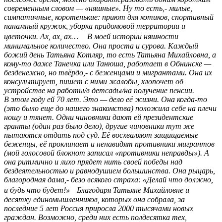
современным словом — «няшные». Ну то есть,- милые,
симпатичные, коротенькие: приют для котиков, спортивный
панамный кружок, уборка придомовой территории и
цветочки. Ах, ах, ах… В моей истории няшности
минимальное количество. Она проста и сурова. Каждый
божий день Татьяна Котляр, то есть Татьяна Михайловна, а
кому-то даже Танечка или Танюша, работает в Обнинске —
безденежно, но твёрдо,- с беженцами и мигрантами. Она их
консультирует, пишет с ними жалобы, хлопочет об
устройстве на работы/в детсады/на получение пенсии.
В этом году ей 70 лет. Это — дело её жизни. Она когда-то
(это было еще до нашего знакомства) положила себе на плечи
ношу и тянет. Одни чиновники дают ей президентские
гранты (один раз было дело), другие чиновники тут же
пытаются отдать под суд. Её восхваляют защищаемые
беженцы, её проклинает и ненавидят противники мигрантов
(мой голосовой блокнот записал «противники неправды»). А
она ритмично и лихо прядет нить своей победы над
бездеятельностью и равнодушием большинства. Она рыцарь,
благородная дама,- безо всякого страха: «Делай что должно,
и будь что будет!» Благодаря Татьяне Михайловне и
десятку единомышленников, которых она собрала, за
последние 5 лет Россия приросла 2000 тысячами новых
граждан. Возможно, среди них есть полдесятка тех,