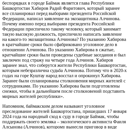
беспорядках в городе Баймак является глава Республики
Башкортостан Хабиров Радий Фаритович, который заранее
все спланировал перед выборами президента Российской
Федерации, написал заявление на экозащитника Алчинова.
Почему именно перед выборами президента Российской
Федерации приспичило такому человеку, который занимает
такую высокую должность, приспичило написать заявление
на какого-то экозащитника Алчинова? По указанию Хабирова
в кратчайшие сроки было сфабриковано уголовное дело в
отношении Алчинова. По указанию Хабирова в сжатые,
кратчайшие сроки были проведены судебные заседания и был
заключен под стражу на четыре года Алчинов. Хабиров
заранее знал, что соберутся жители Республики Башкортостан,
которым небезразлична судьба Алчинова. Потому что в 2020-х
годах на горе Куштау народ восстал и опрокинул Хабирова.
Заранее были спланированы столкновения мирных жителей с
сотрудниками. По указанию Хабирова были подготовлены
снежки, чтобы в дальнейшем после столкновений подставить
мирных жителей республики».
Напомним, баймакским делом называют уголовное
преследование жителей Башкортостана, пришедших 17 января
2024 года на народный сход к суду в городе Баймак, чтобы
поддержать своего земляка – экологического активиста Фаиля
Алсынова (Алчинов), которому вынесли приговор в виде