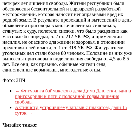
четырех лет лишения свободы. Жители республики были
обеспокоены бесконтрольной и варварской разработкой
месторождений, которая наносит непоправимый вред их
родной земле. В результате провокаций и вытеснений в день
объявления приговора в многочисленных силовиков,
стянутых к суду, полетели снежки, что было расценено как
массовые беспорядки, ч. 2 ст. 212 УК РФ, и применении
насилия, не опасного для жизни и здоровья, в отношении
представителей власти, ч. 1 ст. 318 УК РФ. Фигурантами
уголовных дел стали более 80 человек. Половине из них уже
вынесены приговоры в виде лишения свободы от 4,5 до 8,5
лет. Все они, как правило, обычные жители села,
единственные кормильцы, многодетные отцы.
Фото: ЗПЧ
←
Фигуранта баймакского дела Дима Давлеткильдина
приговорили к пяти с половиной годам лишения
свободы
Активисту, устроившему заплыв с плакатом, дали 15
суток
→
Читайте также: