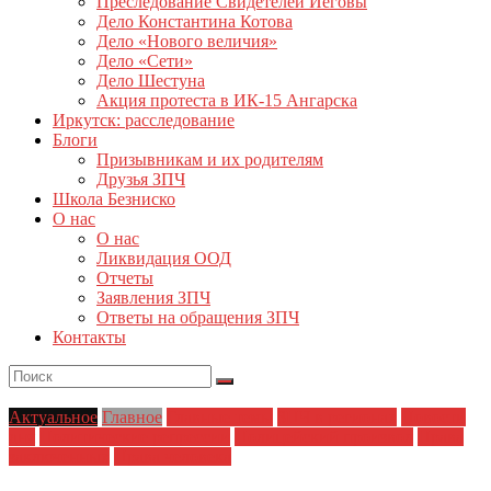
Преследование Свидетелей Иеговы
Дело Константина Котова
Дело «Нового величия»
Дело «Сети»
Дело Шестуна
Акция протеста в ИК-15 Ангарска
Иркутск: расследование
Блоги
Призывникам и их родителям
Друзья ЗПЧ
Школа Безниско
О нас
О нас
Ликвидация ООД
Отчеты
Заявления ЗПЧ
Ответы на обращения ЗПЧ
Контакты
Актуальное
Главное
Главные темы
ЗПЧ в регионах
Новости
дня
Политические репрессии
Полицейский произвол
Права
заключенных
Права человека