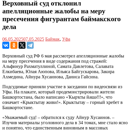
Верховный суд отклонил
апелляционные жалобы на меру
пресечения фигурантам баймакского
дела
06.05.2025
07.05.2025
Баймак
,
Уфа
Верховный суд РФ 6 мая рассмотрел апелляционные жалобы
на меру пресечения в виде содержания под стражей:
Альфинур Рахматуллиной, Самата Давлетова, Салавата
Елкибаева, Юлая Аюпова, Ильяса Байгускарова, Закира
Ахмедина, Айнура Хусаинова, Даниса Гайсина.
Подсудимые приняли участие в заседании по видеосвязи из
Уфы. На плакате, который продемонстрировали жители
Башкортостана, было написано «Ҡырҡты йǝшǝ!!!», что
означает «Крыктытау живи!». Крыктытау – горный хребет в
Башкортостане.
«Уважаемый суд! – обратился к суду Айнур Хусаинов. –
Изучив материалы уголовного дела в 34 томах, мне стало ясно
и понятно, что единственным виновным в массовых