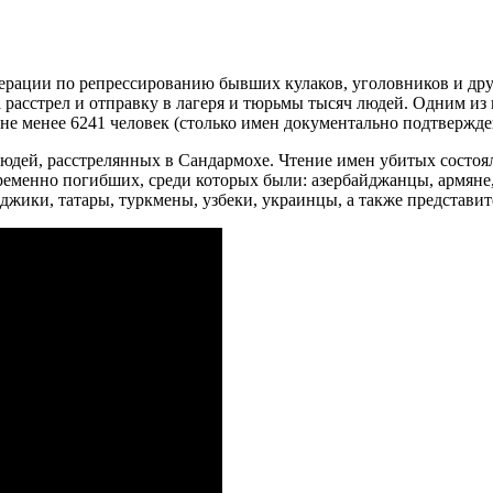
операции по репрессированию бывших кулаков, уголовников и др
расстрел и отправку в лагеря и тюрьмы тысяч людей. Одним из 
 не менее 6241 человек (столько имен документально подтвержд
людей, расстрелянных в Сандармохе. Чтение имен убитых состоя
ременно погибших, среди которых были: азербайджанцы, армяне, 
аджики, татары, туркмены, узбеки, украинцы, а также представи