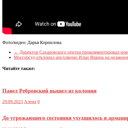
Фото/видео: Дарья Корнилова
←
Директор Сахаровского центра прокомментировал нов
Мосгорсуд отклонил апелляцию Ильи Яшина на незакон
Читайте также:
Павел Ребровский вышел из колонии
29.09.2023
Алена
0
До угрожающего состояния ухудшилось в армави