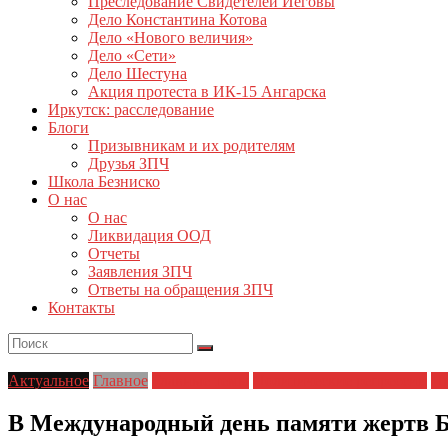
Преследование Свидетелей Иеговы
Дело Константина Котова
Дело «Нового величия»
Дело «Сети»
Дело Шестуна
Акция протеста в ИК-15 Ангарска
Иркутск: расследование
Блоги
Призывникам и их родителям
Друзья ЗПЧ
Школа Безниско
О нас
О нас
Ликвидация ООД
Отчеты
Заявления ЗПЧ
Ответы на обращения ЗПЧ
Контакты
Актуальное
Главное
Главные темы
Политические репрессии
Пр
В Международный день памяти жертв Б