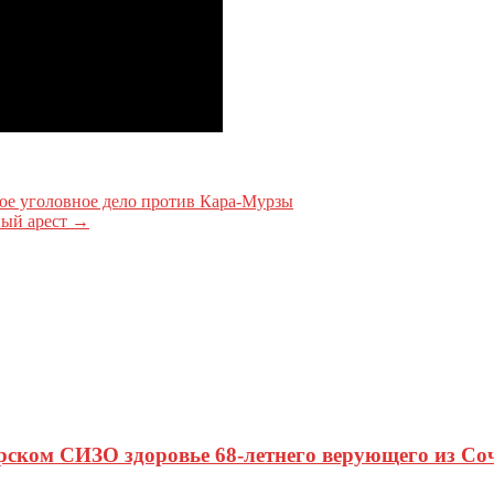
ое уголовное дело против Кара-Мурзы
ный арест
→
рском СИЗО здоровье 68-летнего верующего из Со