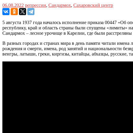
06.08.2022
репрессии
,
Сандармох
,
Сахаровский центр
5 августа 1937 года началось исполнение приказа 00447 «Об 
республику, край и область страны были спущены «лимиты» на 
Сандармох – лесное урочище в Карелии, где были расстреляны
В разных городах и странах мира в день памяти читали имена 
рождения и смерти, имена, род занятий и национальности безв
венгры, латыши, греки, киргизы, китайцы, абхазцы, русские, т