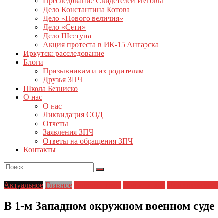
Преследование Свидетелей Иеговы
Дело Константина Котова
Дело «Нового величия»
Дело «Сети»
Дело Шестуна
Акция протеста в ИК-15 Ангарска
Иркутск: расследование
Блоги
Призывникам и их родителям
Друзья ЗПЧ
Школа Безниско
О нас
О нас
Ликвидация ООД
Отчеты
Заявления ЗПЧ
Ответы на обращения ЗПЧ
Контакты
Актуальное
Главное
Главные темы
Новости дня
Политические 
В 1-м Западном окружном военном суде 