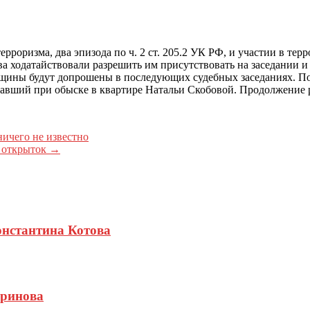
оризма, два эпизода по ч. 2 ст. 205.2 УК РФ, и участии в терр
ва ходатайствовали разрешить им присутствовать на заседании и
женщины будут допрошены в последующих судебных заседаниях. 
вавший при обыске в квартире Натальи Скобовой. Продолжение р
ичего не известно
6 открыток
→
Константина Котова
оринова