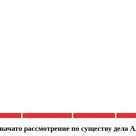
репрессии
Полицейский произвол
Права заключенных
Права че
начато рассмотрение по существу дела 