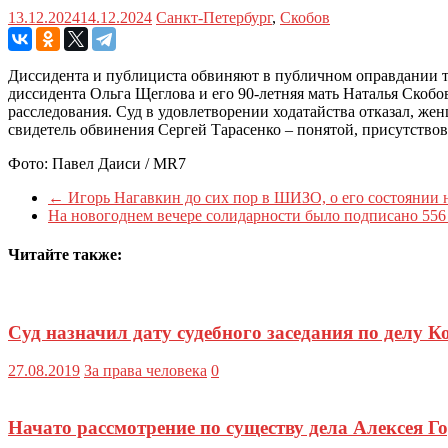
13.12.2024
14.12.2024
Санкт-Петербург
,
Скобов
Диссидента и публициста обвиняют в публичном оправдании терр
диссидента Ольга Щеглова и его 90-летняя мать Наталья Скобо
расследования. Суд в удовлетворении ходатайства отказал, 
свидетель обвинения Сергей Тарасенко – понятой, присутство
Фото: Павел Даиси / MR7
←
Игорь Нагавкин до сих пор в ШИЗО, о его состоянии н
На новогоднем вечере солидарности было подписано 55
Читайте также:
Суд назначил дату судебного заседания по делу 
27.08.2019
За права человека
0
Начато рассмотрение по существу дела Алексея Г