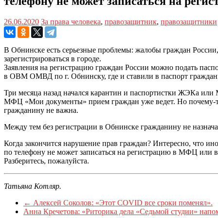
телефону не может записаться на регис
26.06.2020
За права человека
,
правозащитник
,
правозащитники
В Обнинске есть серьезные проблемы: жалобы граждан России,
зарегистрироваться в городе.
Заявления на регистрацию граждан России можно подать пас
в ОВМ ОМВД по г. Обнинску, где и ставили в паспорт граждан
Три месяца назад начался карантин и паспортистки ЖЭКа или
МФЦ «Мои документы» прием граждан уже ведет. Но почему-то 
гражданину не важна.
Между тем без регистрации в Обнинске гражданину не назначаю
Когда закончится нарушение прав граждан? Интересно, что и
по телефону не может записаться на регистрацию в МФЦ или 
Разберитесь, пожалуйста.
Татьяна Котляр.
←
Алексей Соколов: «Этот COVID все сроки поменял».
Анна Кречетова: «Риторика дела «Седьмой студии» напо