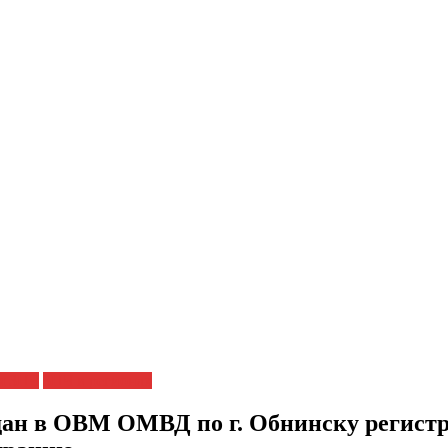
я ЗПЧ
ЗПЧ в регионах
ан в ОВМ ОМВД по г. Обнинску регистр