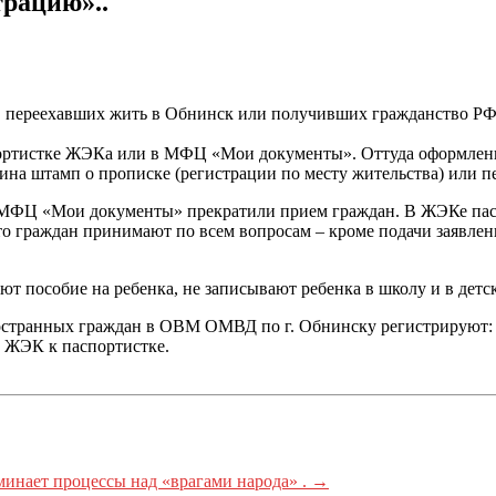
трацию»..
 переехавших жить в Обнинск или получивших гражданство РФ и
портистке ЖЭКа или в МФЦ «Мои документы». Оттуда оформленн
ина штамп о прописке (регистрации по месту жительства
) или 
 МФЦ «Мои документы» прекратили прием граждан. В ЖЭКе пасп
граждан принимают по всем вопросам – кроме подачи заявлений
т пособие на ребенка, не записывают ребенка в школу и в детск
ностранных граждан в ОВМ ОМВД по г. Обнинску регистрируют: 
в ЖЭК к паспортистке.
минает процессы над «врагами народа» .
→