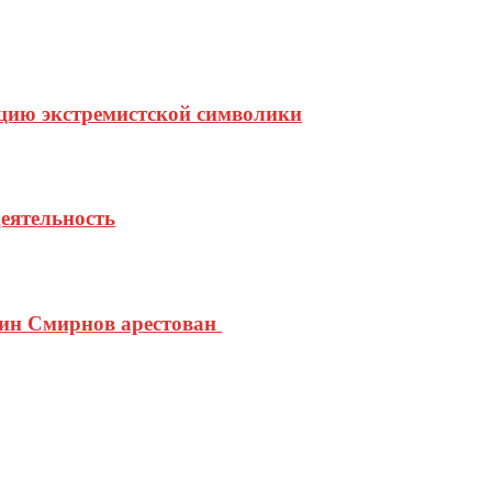
цию экстремистской символики
еятельность
тин Смирнов арестован