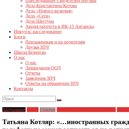
Преследование Свидетелей Иеговы
Дело Константина Котова
Дело «Нового величия»
Дело «Сети»
Дело Шестуна
Акция протеста в ИК-15 Ангарска
Иркутск: расследование
Блоги
Призывникам и их родителям
Друзья ЗПЧ
Школа Безниско
О нас
О нас
Ликвидация ООД
Отчеты
Заявления ЗПЧ
Ответы на обращения ЗПЧ
Контакты
Актуальное
Блоги
Главное
Деятельность ЗПЧ в регионах
Друзь
Татьяна Котляр: «…иностранных гражд