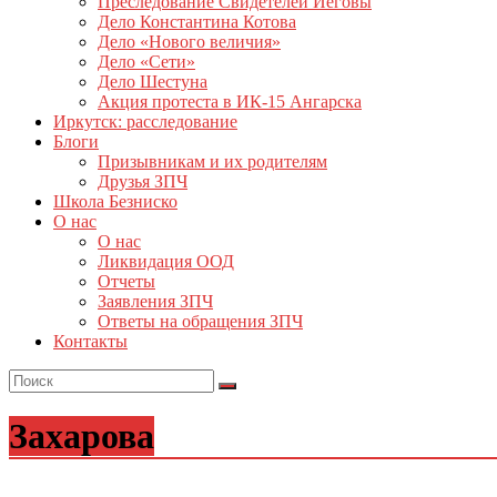
Преследование Свидетелей Иеговы
Дело Константина Котова
Дело «Нового величия»
Дело «Сети»
Дело Шестуна
Акция протеста в ИК-15 Ангарска
Иркутск: расследование
Блоги
Призывникам и их родителям
Друзья ЗПЧ
Школа Безниско
О нас
О нас
Ликвидация ООД
Отчеты
Заявления ЗПЧ
Ответы на обращения ЗПЧ
Контакты
Захарова