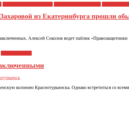
я
Политические репрессии
Полицейский произвол
Права челове
Захаровой из Екатеринбурга прошли обы
заключенных. Алексей Соколов ведет паблик «Правозащитники У
Права человека
 заключенными
отурьинск
женскую колонию Краснотурьинска. Однако встретиться со все