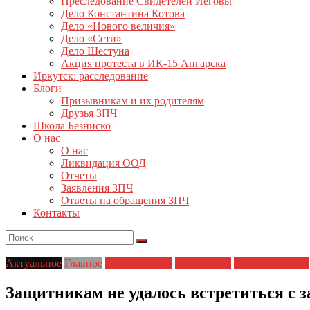
Преследование Свидетелей Иеговы
Дело Константина Котова
Дело «Нового величия»
Дело «Сети»
Дело Шестуна
Акция протеста в ИК-15 Ангарска
Иркутск: расследование
Блоги
Призывникам и их родителям
Друзья ЗПЧ
Школа Безниско
О нас
О нас
Ликвидация ООД
Отчеты
Заявления ЗПЧ
Ответы на обращения ЗПЧ
Контакты
Актуальное
Главное
Главные темы
Друзья ЗПЧ
ЗПЧ в регионах
Защитникам не удалось встретиться с