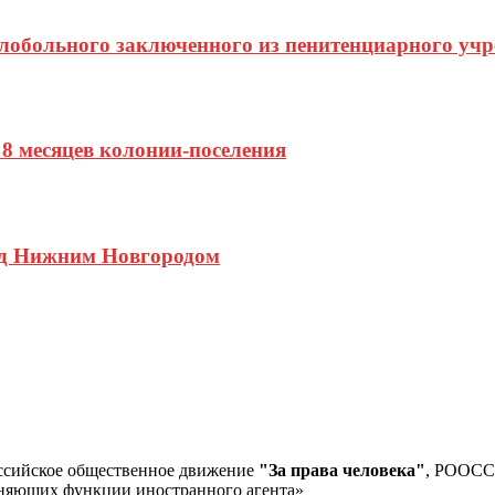
елобольного заключенного из пенитенциарного уч
8 месяцев колонии-поселения
од Нижним Новгородом
ссийское общественное движение
"За права человека"
, РООС
лняющих функции иностранного агента»