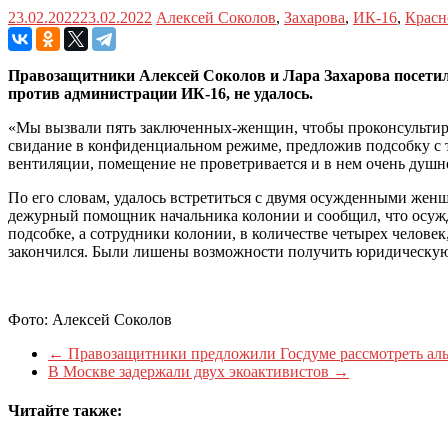
23.02.2022
23.02.2022
Алексей Соколов
,
Захарова
,
ИК-16
,
Красн
Правозащитники Алексей Соколов и Лара Захарова посети
против администрации ИК-16, не удалось.
«Мы вызвали пять заключенных-женщин, чтобы проконсультир
свидание в конфиденциальном режиме, предложив подсобку с 
вентиляции, помещение не проветривается и в нем очень душн
По его словам, удалось встретиться с двумя осужденными жен
дежурный помощник начальника колонии и сообщил, что осужде
подсобке, а сотрудники колонии, в количестве четырех челове
закончился. Были лишены возможности получить юридическую 
Фото: Алексей Соколов
←
Правозащитники предложили Госдуме рассмотреть аль
В Москве задержали двух экоактивистов
→
Читайте также: