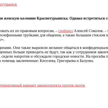
отурьинск
ли женскую колонию Краснотурьинска. Однако встретиться 
овать их по правовым вопросам, –
сообщил
Алексей Соколов. – 
телефонными трубками для общения, а также большим стеклом м
о».
щинами. Они также выразили желание общаться в конфиденциаль
нных больше приводить не будут, так как у сотрудников законч
к, сидели напротив и обсуждали городские новости. На просьбы 
помощь заключенные: Киселева, Григорьева и Балуева.
тернативный вариант законопроекта против пыток