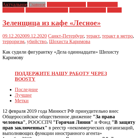
Актуальное
Главное
Дела о терроризме
Политические
репрессии
Права заключенных
Права мигрантов
Пытки
Зеленщица из кафе «Лесное»
09.12.2020
09.12.2020
Санкт-Петербург
,
теракт
,
теракт в метро
,
терроризм
,
убийство
,
Шохиста Каримова
Как судили фигурантку «Дела одиннадцати» Шихисту
Каримову
ПОДДЕРЖИТЕ НАШУ РАБОТУ ЧЕРЕЗ
BOOSTY
Последние
Лучшие
Метки
12 февраля 2019 года Минюст РФ принудительно внес
Общероссийское общественное движение
"За права
человека"
, РООССПЧ
"Горячая Линия"
и Фонд
"В защиту
прав заключенных"
в реестр «некоммерческих организаций,
выполняющих функции иностранного агента»