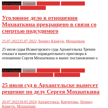
Актуальное
Главное
Главные темы
Политические
репрессии
Права человека
Уголовное дело в отношении
Мохнаткина прекращено в связи со
смертью подсудимого
25.07.2022
25.07.2022
Леонид Крикун
,
Мохнаткин
25 июля судья Исакогорского суда Архангельска Тренин
отказал в вынесении оправдательного приговора в
отношении Сергея Мохнаткина и вынес постановление о
Актуальное
Главное
Главные темы
Политические
репрессии
Права заключенных
Права человека
25 июля суд в Архангельске вынесет
решение по делу Сергея Мохнаткина
20.07.2022
18.05.2024
Архангельск
,
Кречетова
,
Леонид
Крикун
,
Мохнаткин