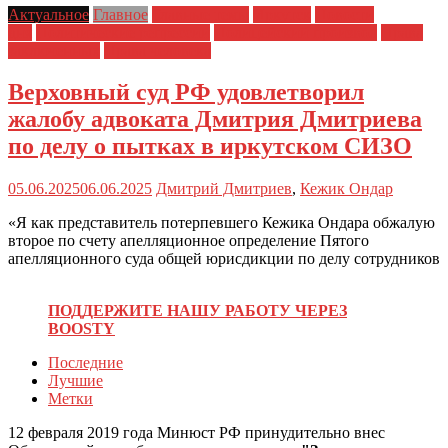
Актуальное
Главное
Главные темы
Иркутск
Новости
дня
Политические репрессии
Полицейский произвол
Права
заключенных
Права человека
Верховный суд РФ удовлетворил
жалобу адвоката Дмитрия Дмитриева
по делу о пытках в иркутском СИЗО
05.06.2025
06.06.2025
Дмитрий Дмитриев
,
Кежик Ондар
«Я как представитель потерпевшего Кежика Ондара обжалую
второе по счету апелляционное определение Пятого
апелляционного суда общей юрисдикции по делу сотрудников
ПОДДЕРЖИТЕ НАШУ РАБОТУ ЧЕРЕЗ
BOOSTY
Последние
Лучшие
Метки
12 февраля 2019 года Минюст РФ принудительно внес