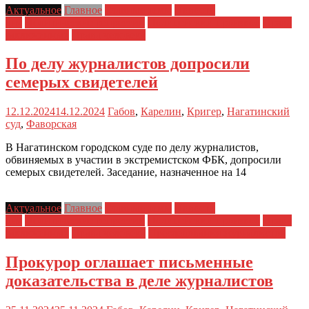
Актуальное
Главное
Главные темы
Новости
дня
Политические репрессии
Полицейский произвол
Права
заключенных
Права человека
По делу журналистов допросили
семерых свидетелей
12.12.2024
14.12.2024
Габов
,
Карелин
,
Кригер
,
Нагатинский
суд
,
Фаворская
В Нагатинском городском суде по делу журналистов,
обвиняемых в участии в экстремистском ФБК, допросили
семерых свидетелей. Заседание, назначенное на 14
Актуальное
Главное
Главные темы
Новости
дня
Политические репрессии
Полицейский произвол
Права
заключенных
Права человека
Преследования журналистов
Прокурор оглашает письменные
доказательства в деле журналистов