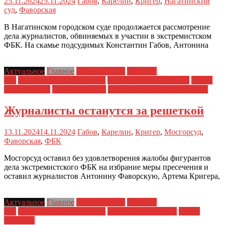
25.11.2024
25.11.2024
Габов
,
Карелин
,
Кригер
,
Нагатинский
суд
,
Фаворская
В Нагатинском городском суде продолжается рассмотрение
дела журналистов, обвиняемых в участии в экстремистском
ФБК. На скамье подсудимых Константин Габов, Антонина
Актуальное
Главное
Главные темы
Новости
дня
Политические репрессии
Полицейский произвол
Права
заключенных
Права человека
Преследования журналистов
Журналисты останутся за решеткой
13.11.2024
14.11.2024
Габов
,
Карелин
,
Кригер
,
Мосгорсуд
,
Фаворская
,
ФБК
Мосгорсуд оставил без удовлетворения жалобы фигурантов
дела экстремистского ФБК на избрание меры пресечения и
оставил журналистов Антонину Фаворскую, Артема Кригера,
Актуальное
Главное
Главные темы
Новости
дня
Политические репрессии
Права заключенных
Права
человека