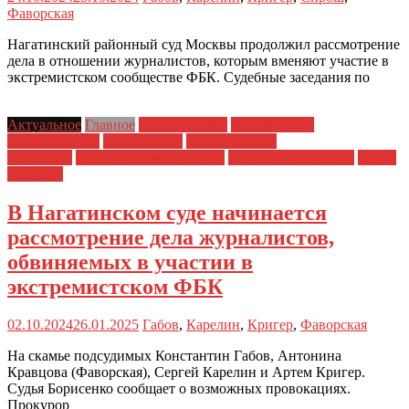
Фаворская
Нагатинский районный суд Москвы продолжил рассмотрение
дела в отношении журналистов, которым вменяют участие в
экстремистском сообществе ФБК. Судебные заседания по
Актуальное
Главное
Главные темы
Материалы и
Расследования
Новости дня
Политические
репрессии
Полицейский произвол
Права заключенных
Права
человека
В Нагатинском суде начинается
рассмотрение дела журналистов,
обвиняемых в участии в
экстремистском ФБК
02.10.2024
26.01.2025
Габов
,
Карелин
,
Кригер
,
Фаворская
На скамье подсудимых Константин Габов, Антонина
Кравцова (Фаворская), Сергей Карелин и Артем Кригер.
Судья Борисенко сообщает о возможных провокациях.
Прокурор