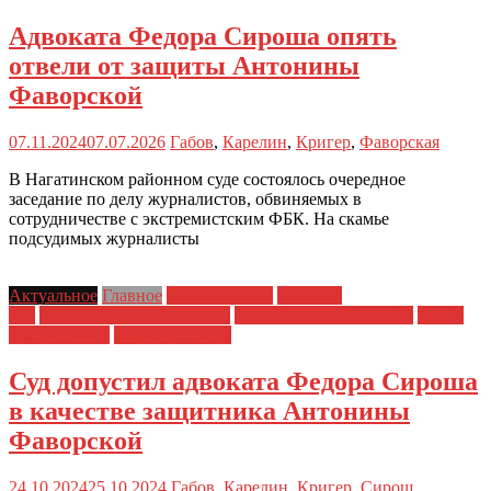
Адвоката Федора Сироша опять
отвели от защиты Антонины
Фаворской
07.11.2024
07.07.2026
Габов
,
Карелин
,
Кригер
,
Фаворская
В Нагатинском районном суде состоялось очередное
заседание по делу журналистов, обвиняемых в
сотрудничестве с экстремистским ФБК. На скамье
подсудимых журналисты
Актуальное
Главное
Главные темы
Новости
дня
Политические репрессии
Полицейский произвол
Права
заключенных
Права человека
Суд допустил адвоката Федора Сироша
в качестве защитника Антонины
Фаворской
24.10.2024
25.10.2024
Габов
,
Карелин
,
Кригер
,
Сирош
,