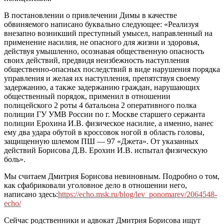
В постановлении о привлечении Димы в качестве
обвиняемого написано буквально следующее: «Реализуя
внезапно возникший преступный умысел, направленный на
применение насилия, не опасного для жизни и здоровья,
действуя умышленно, осознавая общественную опасность
своих действий, предвидя неизбежность наступления
общественно-опасных последствий в виде нарушения порядка
управления и желая их наступления, препятствуя своему
задержанию, а также задержанию граждан, нарушающих
общественный порядок, применил в отношении
полицейского 2 роты 4 батальона 2 оперативного полка
полиции ГУ УМВ России по г. Москве старшего сержанта
полиции Ерохина И.В. физическое насилие, а именно, нанес
ему два удара обутой в кроссовок ногой в область головы,
защищенную шлемом ПШ — 97 «Джета». От указанных
действий Борисова Д.В. Ерохин И.В. испытал физическую
боль».
Мы считаем Дмитрия Борисова невиновным. Подробно о том,
как сфабриковали уголовное дело в отношении него,
написано здесь:
https://echo.msk.ru/blog/lev_ponomarev/2064548-
echo/
Сейчас родственники и адвокат Дмитрия Борисова ищут