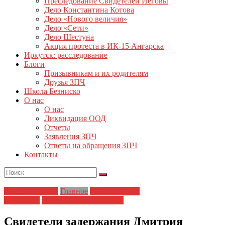
Преследование Свидетелей Иеговы
Дело Константина Котова
Дело «Нового величия»
Дело «Сети»
Дело Шестуна
Акция протеста в ИК-15 Ангарска
Иркутск: расследование
Блоги
Призывникам и их родителям
Друзья ЗПЧ
Школа Безниско
О нас
О нас
Ликвидация ООД
Отчеты
Заявления ЗПЧ
Ответы на обращения ЗПЧ
Контакты
Акция 26 марта
Главное
Политические
репрессии
Полицейский произвол
Свидетели задержания Дмитрия