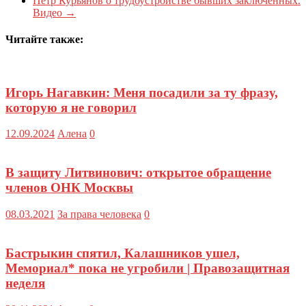
Петр Курьянов о трудоустройстве бывших заключенных.
Видео
→
Читайте также:
Игорь Нагавкин: Меня посадили за ту фразу,
которую я не говорил
12.09.2024
Алена
0
В защиту Литвинович: открытое обращение
членов ОНК Москвы
08.03.2021
За права человека
0
Бастрыкин спятил, Калашников ушел,
Мемориал* пока не угробили | Правозащитная
неделя