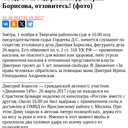
Борисова, отзовитесь! (фото)
31.10.2017
31.10.2017
Завтра, 1 ноября в Тверском районном суде в 16.00 под
председательством судьи Гордеева Д.С. начнется слушание по
существу уголовного дела Дмитрия Борисова, фигуранта дела
26 марта. Его обвиняют по ч. 2 ст. 318 УК РФ — применение
насилия, не опасного для жизни или здоровья, либо угроза
применения насилия в отношении представителя власти.
Дмитрию грозит до 5 лет лишения свободы. В Движение «За
права человека» обратилась за помо
щью мама Дмитрия Ирина
Геннадьевна Андриевская.
______________________
Дмитрий Борисов — гражданский активист, участник
«Движения 14%». 26 марта 2017 года он находился на
Страстном бульваре недалеко от кинотеатра «Россия» вместе с
другом. Около 16.00 он был задержан с применением силы и
доставлен в ОМВД по Ярославскому району г. Москвы. При
этом Диму тащили в автозак пятеро полицейских, держа его
на весу за руки и ноги. Именно в этот момент якобы и
произошли два силовых удара по шлему одного из
полицейских.