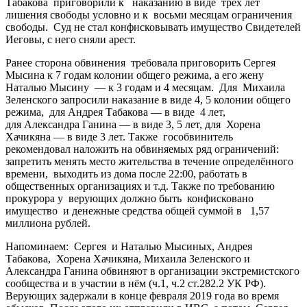
Табакова приговорили к наказанию в виде трёх лет
лишения свободы условно и к восьми месяцам ограничения
свободы. Суд не стал конфисковывать имущество Свидетелей
Иеговы, с него сняли арест.
Ранее сторона обвинения требовала приговорить Сергея
Мысина к 7 годам колонии общего режима, а его жену
Наталью Мысину — к 3 годам и 4 месяцам. Для Михаила
Зеленского запросили наказание в виде 4, 5 колонии общего
режима, для Андрея Табакова — в виде 4 лет,
для Александра Ганина — в виде 3, 5 лет, для Хорена
Хачикяна — в виде 3 лет. Также гособвинитель
рекомендовал наложить на обвиняемых ряд ограничений:
запретить менять место жительства в течение определённого
времени, выходить из дома после 22:00, работать в
общественных организациях и т.д. Также по требованию
прокурора у верующих должно быть конфисковано
имущество и денежные средства общей суммой в 1,57
миллиона рублей.
Напоминаем: Сергея и Наталью Мысиных, Андрея
Табакова, Хорена Хачикяна, Михаила Зеленского и
Александра Ганина обвиняют в организации экстремистского
сообщества и в участии в нём (ч.1, ч.2 ст.282.2 УК РФ).
Верующих задержали в конце февраля 2019 года во время