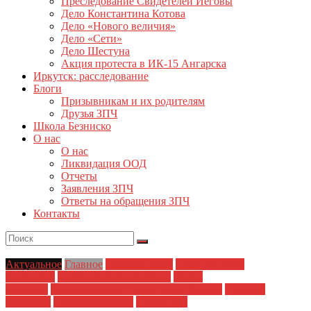
Преследование Свидетелей Иеговы
Дело Константина Котова
Дело «Нового величия»
Дело «Сети»
Дело Шестуна
Акция протеста в ИК-15 Ангарска
Иркутск: расследование
Блоги
Призывникам и их родителям
Друзья ЗПЧ
Школа Безниско
О нас
О нас
Ликвидация ООД
Отчеты
Заявления ЗПЧ
Ответы на обращения ЗПЧ
Контакты
Актуальное
Главное
Главные темы
Политические
репрессии
Полицейский произвол
Права
человека
Преследование Свидетелей Иеговы
Свобода
собраний
Свобода совести
Статья 205