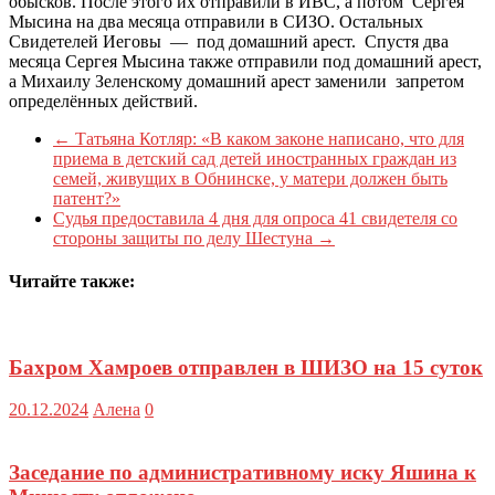
обысков. После этого их отправили в ИВС, а потом Сергея
Мысина на два месяца отправили в СИЗО. Остальных
Свидетелей Иеговы — под домашний арест. Спустя два
месяца Сергея Мысина также отправили под домашний арест,
а Михаилу Зеленскому домашний арест заменили запретом
определённых действий.
←
Татьяна Котляр: «В каком законе написано, что для
приема в детский сад детей иностранных граждан из
семей, живущих в Обнинске, у матери должен быть
патент?»
Судья предоставила 4 дня для опроса 41 свидетеля со
стороны защиты по делу Шестуна
→
Читайте также:
Бахром Хамроев отправлен в ШИЗО на 15 суток
20.12.2024
Алена
0
Заседание по административному иску Яшина к