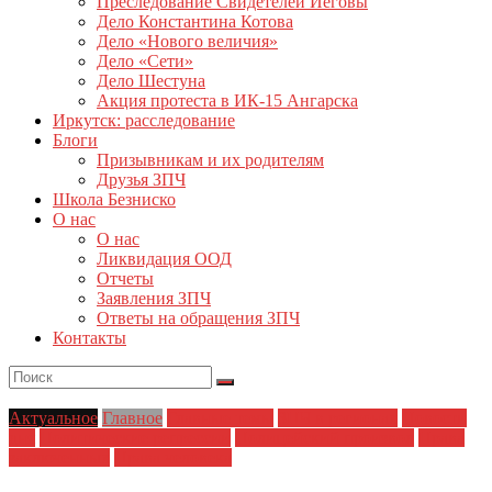
Преследование Свидетелей Иеговы
Дело Константина Котова
Дело «Нового величия»
Дело «Сети»
Дело Шестуна
Акция протеста в ИК-15 Ангарска
Иркутск: расследование
Блоги
Призывникам и их родителям
Друзья ЗПЧ
Школа Безниско
О нас
О нас
Ликвидация ООД
Отчеты
Заявления ЗПЧ
Ответы на обращения ЗПЧ
Контакты
Актуальное
Главное
Главные темы
ЗПЧ в регионах
Новости
дня
Политические репрессии
Полицейский произвол
Права
заключенных
Права человека