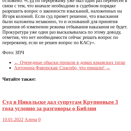
отложено: «Суд по перережиму уже был один раз перенесен в
связи с тем, что вначале необходимо в судебном порядке
разрешить вопрос о законности взысканий, наложенных на
Игоря колоний. Если суд примет решение, что взыскания
были наложены незаконно, то и оснований для принятия
решения об изменении режима отбывания наказания не будет.
Прокуратура уже один раз высказывалась по этому доводу,
отметив, что нет необходимости сейчас решать вопрос по
перережиму, если не решен вопрос по КАСу».
Фото: ЗПЧ
←
Очередные обыски прошли в домах крымских татар
Антонина Фаворская: Спасибо, что пришли!
→
Читайте также:
Суд в Никольске дал супругам Крупновым 3
года условно за разговоры о Библии
10.01.2022
Алена
0