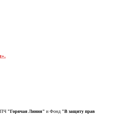
и».
СПЧ
"Горячая Линия"
и Фонд
"В защиту прав