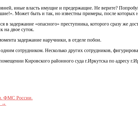
овней, иные власть имущие и предержащие. Не верите? Попробу
шие!». Может быть и так, но известны примеры, после которых н
я в задержание «опасного» преступника, которого сразу же дос
 на двое суток.
момента задержание наручники, в отделе побои.
дним сотрудником. Несколько других сотрудников, фигурирова
 помещении Кировского районного суда г.Иркутска по адресу г.Ир
н. ФМС России.
а
→