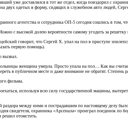
адавший уже доставлялся в тот же отдел, когда повздорил с охра
а двух одетых в форму, сидящих в служебном авто людей, Сергей
анного агентства и сотрудника ОП-5 сегодня сошлись в том, чт
Можно с высокой долею вероятности самому угодить за решетку
цейский говорит, что Сергей Х. упал на пол в приступе эпилепс
казать первую помощь).
ю вызвал.
й больницы женщина умерла. Просто упала на пол… Как вы считае
 умереть в публичном месте и даже внимание не обратят. Степен
вого фильма.
роехаться, используя всю силу государственной машины, вытереть
й раздора между ними и пострадавшим по настоящему делу было в
ня свидетеля, охранника «Арсенала» проиграл поединок по бор
и решил отомстить.