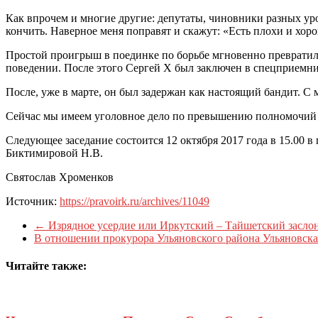
Как впрочем и многие другие: депутаты, чиновники разных ур
кончить. Наверное меня поправят и скажут: «Есть плохи и хоро
Простой проигрыш в поединке по борьбе мгновенно превратилс
поведении. После этого Сергей Х был заключен в спецприемник
После, уже в марте, он был задержан как настоящий бандит. С 
Сейчас мы имеем уголовное дело по превышению полномочий о
Следующее заседание состоится 12 октября 2017 года в 15.00 в
Биктимировой Н.В.
Святослав Хроменков
Источник:
https://pravoirk.ru/archives/11049
←
Изрядное усердие или Иркутский – Тайшетский засло
В отношении прокурора Ульяновского района Ульяновск
Читайте также: