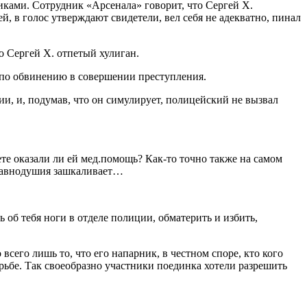
нниками. Сотрудник «Арсенала» говорит, что Сергей Х.
, в голос утверждают свидетели, вел себя не адекватно, пинал
о Сергей Х. отпетый хулиган.
 по обвинению в совершении преступления.
ии, и, подумав, что он симулирует, полицейский не вызвал
те оказали ли ей мед.помощь? Как-то точно также на самом
ь равнодушия зашкаливает…
 об тебя ноги в отделе полиции, обматерить и избить,
сего лишь то, что его напарник, в честном споре, кто кого
ьбе. Так своеобразно участники поединка хотели разрешить