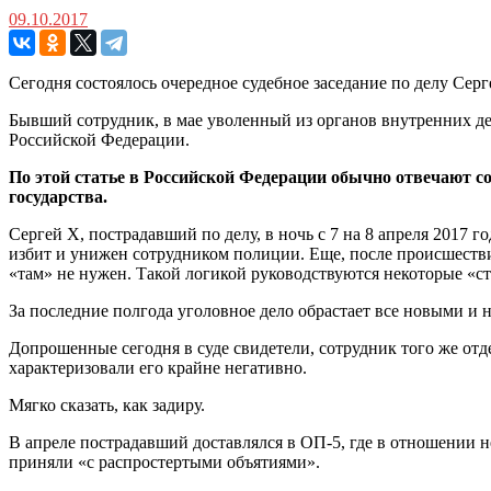
09.10.2017
Сегодня состоялось очередное судебное заседание по делу Серг
Бывший сотрудник, в мае уволенный из органов внутренних де
Российской Федерации.
По этой статье в Российской Федерации обычно отвечают 
государства.
Сергей Х, пострадавший по делу, в ночь с 7 на 8 апреля 2017 г
избит и унижен сотрудником полиции. Еще, после происшествия,
«там» не нужен. Такой логикой руководствуются некоторые «с
За последние полгода уголовное дело обрастает все новыми и
Допрошенные сегодня в суде свидетели, сотрудник того же отд
характеризовали его крайне негативно.
Мягко сказать, как задиру.
В апреле пострадавший доставлялся в ОП-5, где в отношении 
приняли «с распростертыми объятиями».