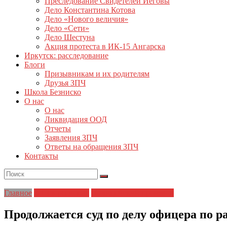
Преследование Свидетелей Иеговы
Дело Константина Котова
Дело «Нового величия»
Дело «Сети»
Дело Шестуна
Акция протеста в ИК-15 Ангарска
Иркутск: расследование
Блоги
Призывникам и их родителям
Друзья ЗПЧ
Школа Безниско
О нас
О нас
Ликвидация ООД
Отчеты
Заявления ЗПЧ
Ответы на обращения ЗПЧ
Контакты
Главное
ЗПЧ в регионах
Полицейский произвол
Продолжается суд по делу офицера по р