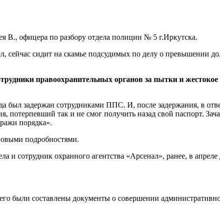
ея В., офицера по разбору отдела полиции № 5 г.Иркутска.
л, сейчас сидит на скамье подсудимых по делу о превышении до
сотрудники правоохранительных органов за пытки и жестоко
ода был задержан сотрудниками ППС. И, после задержания, в ответ
 потерпевший так и не смог получить назад свой паспорт. Зачас
тражи порядка».
 новыми подробностями.
ела и сотрудник охранного агентства «Арсенал», ранее, в апрел
него были составлены документы о совершении административног