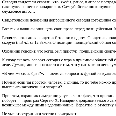
Сегодня свидетели сказали, что, якобы, ранее, в апреле постр
накинулся на него с напарником. Самоубийственно кинувшись н
служебное авто….
Свидетельские показания допрошенного сегодня сотрудника охр
Вот так и начинай защищать свои права перед полицейскими. 
Разнятся показания свидетелей только в одном. Свидетель-поли
скорую (п.3 ч.1 ст.12 Закона О полиции: полицейский обязан о
Охранник говорит, что когда был приступ, полицейский скору
К слову сказать, говорят сегодня с утра в приемной областно
деле. Думаю, многие согласятся с тем, что у нас можно легко
«В чем же сила, брат?», — хочется вопросить фразой из культо
Почему, если ты простой человек, с улицы, то по тебе можно п
выставить законченным злодеем?
При этом, охранник намеренно упускает тот факт, что причино
поборет — проиграл Сергею Х. Напарник допрашиваемого сегод
возникшее между ними недопонимание. Вероятно, в отместку 
Не умеют сотрудники честно проигрывать.