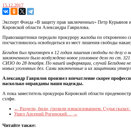
15.12.2017
Эксперт Фонда «В защиту прав заключенных» Петр Курьянов и
Кировской области Александра Гаврилова.
Правозащитники передали прокурору жалобы по откровенно сф
посчастливилось освободиться из мест лишения свободы накан
Бегидов был приговорен к 12 годам лишения свободы по делу о н
заключенного было возбуждено новое уголовное дело по ст. 3
СИЗО до 28 декабря. По нашей информации, случай Бегидова 
новых уголовных дел. Сами заключенные и их защитники утв
Александр Гаврилов произвел впечатление скорее професси
насколько оправданы наши надежды.
А пока заместитель прокурора Кировской области продемонстр
сэлфи.
←
Раздели, били, грозили изнасилованием. Судья сказал:
Ушел Арсений Рогинский…
→
Читайте также: