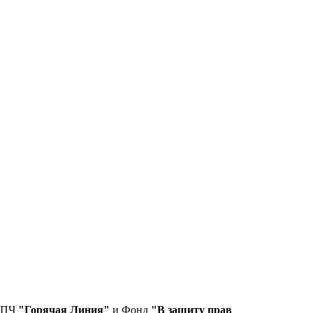
СПЧ
"Горячая Линия"
и Фонд
"В защиту прав