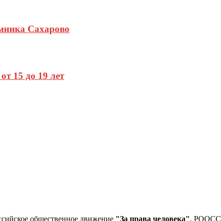
емника Сахарово
т 15 до 19 лет
ссийское общественное движение
"За права человека"
, РООС