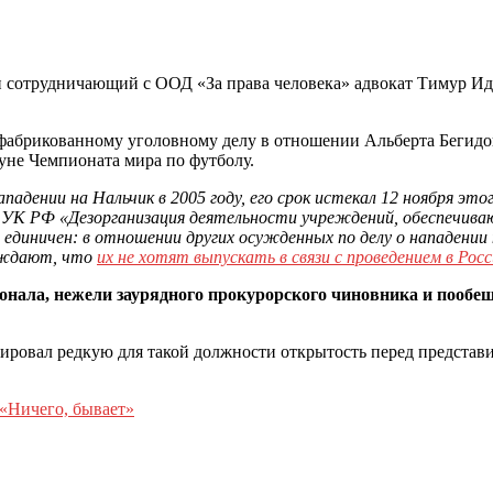
 сотрудничающий с ООД «За права человека» адвокат Тимур Ид
абрикованному уголовному делу в отношении Альберта Бегидова
уне Чемпионата мира по футболу.
ападении на Нальчик в 2005 году, его срок истекал 12 ноября эт
21 УК РФ «Дезорганизация деятельности учреждений,
обеспечиваю
не единичен: в отношении других осужденных по делу о нападе
ерждают, что
их не хотят выпускать в связи с проведением в Рос
онала, нежели заурядного прокурорского чиновника и пообеща
ировал редкую для такой должности открытость перед представи
 «Ничего, бывает»