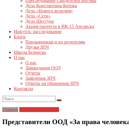
Преследование Свидетелей Иеговы
Дело Константина Котова
Дело «Нового величия»
Дело «Сети»
Дело Шестуна
Акция протеста в ИК-15 Ангарска
Иркутск: расследование
Блоги
Призывникам и их родителям
Друзья ЗПЧ
Школа Безниско
О нас
О нас
Ликвидация ООД
Отчеты
Заявления ЗПЧ
Ответы на обращения ЗПЧ
Контакты
Главное
Права заключенных
Представители ООД «За права человека