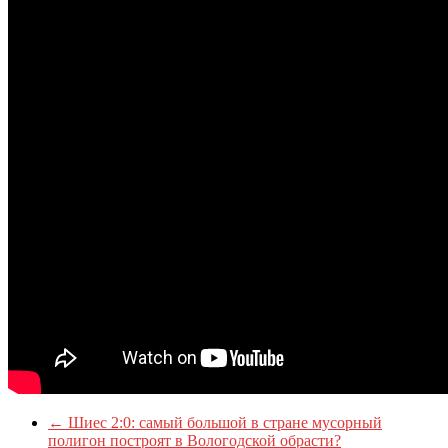
←
Шиес 2:0: самый большой в стране мусорный
полигон построят в Вологодской обрасти?