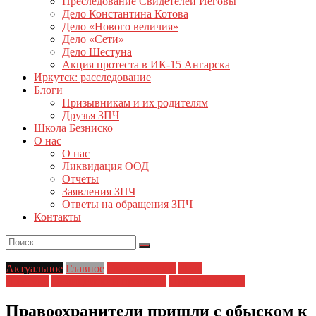
Преследование Свидетелей Иеговы
Дело Константина Котова
Дело «Нового величия»
Дело «Сети»
Дело Шестуна
Акция протеста в ИК-15 Ангарска
Иркутск: расследование
Блоги
Призывникам и их родителям
Друзья ЗПЧ
Школа Безниско
О нас
О нас
Ликвидация ООД
Отчеты
Заявления ЗПЧ
Ответы на обращения ЗПЧ
Контакты
Актуальное
Главное
Главные темы
Дело
Шестуна
Полицейский произвол
Права человека
Правоохранители пришли с обыском к