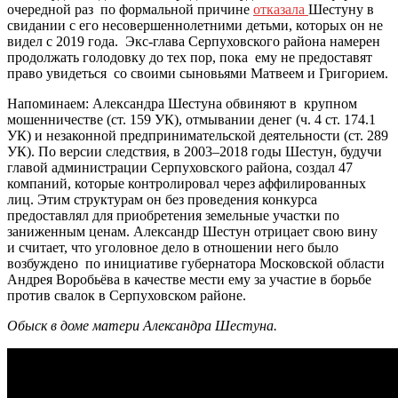
очередной раз по формальной причине
отказала
Шестуну в
свидании с его несовершеннолетними детьми, которых он не
видел с 2019 года. Экс-глава Серпуховского района намерен
продолжать голодовку до тех пор, пока ему не предоставят
право увидеться со своими сыновьями Матвеем и Григорием.
Напоминаем: Александра Шестуна обвиняют в крупном
мошенничестве (ст. 159 УК), отмывании денег (ч. 4 ст. 174.1
УК) и незаконной предпринимательской деятельности (ст. 289
УК). По версии следствия, в 2003–2018 годы Шестун, будучи
главой администрации Серпуховского района, создал 47
компаний, которые контролировал через аффилированных
лиц. Этим структурам он без проведения конкурса
предоставлял для приобретения земельные участки по
заниженным ценам. Александр Шестун отрицает свою вину
и считает, что уголовное дело в отношении него было
возбуждено по инициативе губернатора Московской области
Андрея Воробьёва в качестве мести ему за участие в борьбе
против свалок в Серпуховском районе.
Обыск в доме матери Александра Шестуна.