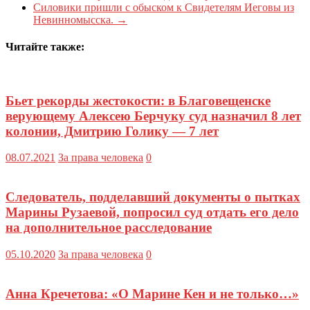
Силовики пришли с обыском к Свидетелям Иеговы из
Невинномысска.
→
Читайте также:
Бьет рекорды жестокости: в Благовещенске
верующему Алексею Берчуку суд назначил 8 лет
колонии, Дмитрию Голику — 7 лет
08.07.2021
За права человека
0
Следователь, подделавший документы о пытках
Марины Рузаевой, попросил суд отдать его дело
на дополнительное расследование
05.10.2020
За права человека
0
Анна Кречетова: «О Марине Кен и не только…»