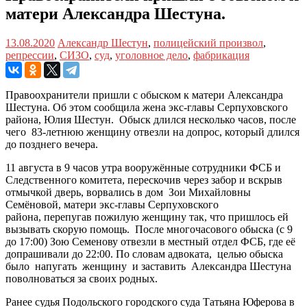
матери Александра Шестуна.
13.08.2020
Александр Шестун
,
полицейский произвол
,
репрессии
,
СИЗО
,
суд
,
уголовное дело
,
фабрикация
Правоохранители пришли с обыском к матери Александра
Шестуна. Об этом сообщила жена экс-главы Серпуховского
района, Юлия Шестун. Обыск длился несколько часов, после
чего 83-летнюю женщину отвезли на допрос, который длился
до позднего вечера.
11 августа в 9 часов утра вооружённые сотрудники ФСБ и
Следственного комитета, перескочив через забор и вскрыв
отмычкой дверь, ворвались в дом Зои Михайловны
Семёновой, матери экс-главы Серпуховского
района, перепугав пожилую женщину так, что пришлось ей
вызывать скорую помощь. После многочасового обыска (с 9
до 17:00) Зою Семенову отвезли в местный отдел ФСБ, где её
допрашивали до 22:00. По словам адвоката, целью обыска
было напугать женщину и заставить Александра Шестуна
поволноваться за своих родных.
Ранее судья Подольского городского суда Татьяна Юферова в