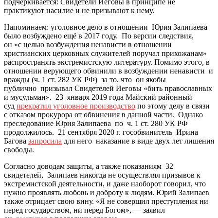
подчеркивается: Свидетели Иеговы в принципе не
практикуют насилие и не призывают к нему.
Напоминаем: уголовное дело в отношении Юрия Залипаева
было возбуждено ещё в 2017 году. По версии следствия,
он «с целью возбуждения ненависти в отношении
христианских церковных служителей поручал прихожанам»
распространять экстремистскую литературу. Помимо этого, в
отношении верующего обвинили в возбуждении ненависти и
вражды (ч. 1 ст. 282 УК РФ) за то, что он якобы
публично призывал Свидетелей Иеговы «бить православных
и мусульман». 23 января 2019 года Майский районный
суд
прекратил уголовное производство
по этому делу в связи
с отказом прокурора от обвинения в данной части. Однако
преследование Юрия Залипаева по ч. 1 ст. 280 УК РФ
продолжилось. 21 сентября 2020 г. гособвинитель Ирина
Багова
запросила
для него наказание в виде двух лет лишения
свободы.
Согласно доводам защиты, а также показаниям 32
свидетелей, Залипаев никогда не осуществлял призывов к
экстремистской деятельности, и даже наоборот говорил, что
нужно проявлять любовь и доброту к людям. Юрий Залипаев
также отрицает свою вину. «Я не совершил преступления ни
перед государством, ни перед Богом», — заявил