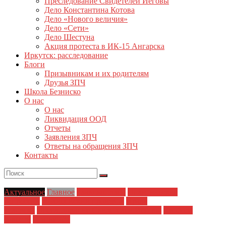
Преследование Свидетелей Иеговы
Дело Константина Котова
Дело «Нового величия»
Дело «Сети»
Дело Шестуна
Акция протеста в ИК-15 Ангарска
Иркутск: расследование
Блоги
Призывникам и их родителям
Друзья ЗПЧ
Школа Безниско
О нас
О нас
Ликвидация ООД
Отчеты
Заявления ЗПЧ
Ответы на обращения ЗПЧ
Контакты
Актуальное
Главное
Главные темы
Политические
репрессии
Полицейский произвол
Права
человека
Преследование Свидетелей Иеговы
Свобода
совести
Статья 282