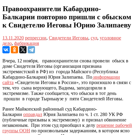
Правоохранители Кабардино-
Балкарии повторно пришли с обыском
к Свидетелю Иеговы Юрию Залипаеву
13.11.2020
репрессии
,
Свидетели Иеговы
,
суд
,
уголовное
дело
,
фабрикация
Вчера, 12 ноября, правоохранители снова провели обыск в
доме Свидетеля Иеговы (организация признана
экстремистской в РФ) из города Майского (Республика
Кабардино-Балкария) Юрия Залипаева. По
информации
сайта
«Свидетели Иеговы в России», это произошло в связи с
тем, что сына верующего, Вадима, заподозрили в
экстремизме. Также сообщается, что обыски в тот день
прошли в городе Тырныаузе у пяти Свидетелей Иеговы.
Ранее Майкопский районный суд Кабардино-
Балкарии
оправдал
Юрия Залипаева по ч. 1 ст. 280 УК РФ
(публичные призывы к экстремизму) и признал обвинение
незаконным. При этом суд приобщил к делу
решение рабочей
группы ООН
по произвольным задержаниям, в котором ясно