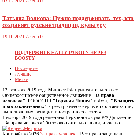
03.12.2021
Алена
0
Татьяна Волкова: Нужно поддерживать тех, кто
сохраняет русские традиции, культуру
19.10.2021
Алена
0
ПОДДЕРЖИТЕ НАШУ РАБОТУ ЧЕРЕЗ
BOOSTY
Последние
Лучшие
Метки
12 февраля 2019 года Минюст РФ принудительно внес
Общероссийское общественное движение
"За права
человека"
, РООССПЧ
"Горячая Линия"
и Фонд
"В защиту
прав заключенных"
в реестр «некоммерческих организаций,
выполняющих функции иностранного агента»
1 ноября 2019 года решением Верховного суда РФ Движение
"За права человека" было окончательно ликвидировано.
Копирайт © 2026
За права человека
. Все права защищены.