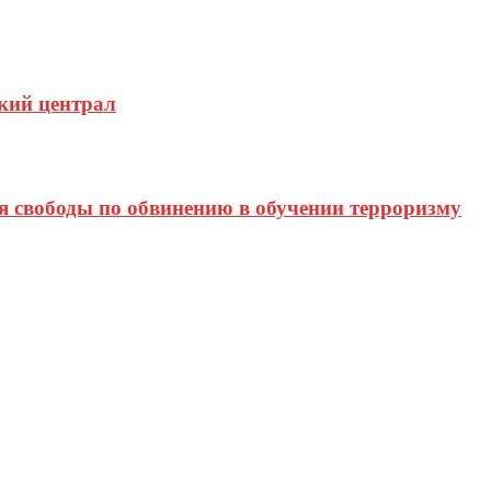
кий централ
я свободы по обвинению в обучении терроризму