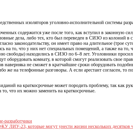
ледственных изоляторов уголовно-исполнительной системы раз
ченных содержится уже после того, как вступил в законную си
ловные дела, либо тех, кто был переведен в СИЗО из колоний в с
асно законодательству, он имеет право на длительное (трое сут
сь на то, что у них нет специальных помещений, а также на то
ю свободы) находились в СИЗО по 6–8 лет. Уголовники просили 
 оборудовать комнату, в которой смогут реализовать свое право
ов наверняка не сможет в кратчайшие сроки оборудовать подобн
бо же на телефонные разговоры. А если арестант согласен, то п
иданий на краткосрочные может породить проблему, так как ру
 то, что их можно заменить на краткосрочные.
ые-разработчики
КУ ЛИУ-23, которые могут унести жизни нескольких десятков 