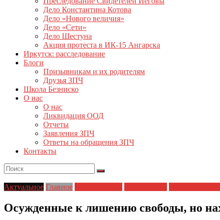
Преследование Свидетелей Иеговы
Дело Константина Котова
Дело «Нового величия»
Дело «Сети»
Дело Шестуна
Акция протеста в ИК-15 Ангарска
Иркутск: расследование
Блоги
Призывникам и их родителям
Друзья ЗПЧ
Школа Безниско
О нас
О нас
Ликвидация ООД
Отчеты
Заявления ЗПЧ
Ответы на обращения ЗПЧ
Контакты
Актуальное
Главное
Главные темы
Новости дня
Политические 
Осужденные к лишению свободы, но на