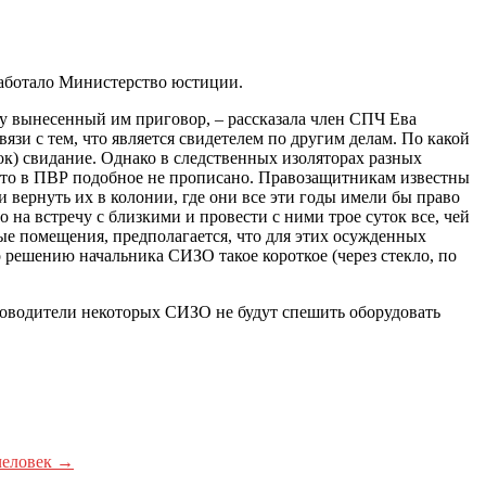
работало Министерство юстиции.
лу вынесенный им приговор, – рассказала член СПЧ Ева
вязи с тем, что является свидетелем по другим делам. По какой
ок) свидание. Однако в следственных изоляторах разных
, что в ПВР подобное не прописано. Правозащитникам известны
вернуть их в колонии, где они все эти годы имели бы право
 на встречу с близкими и провести с ними трое суток все, чей
ые помещения, предполагается, что для этих осужденных
о решению начальника СИЗО такое короткое (через стекло, по
ководители некоторых СИЗО не будут спешить оборудовать
человек
→