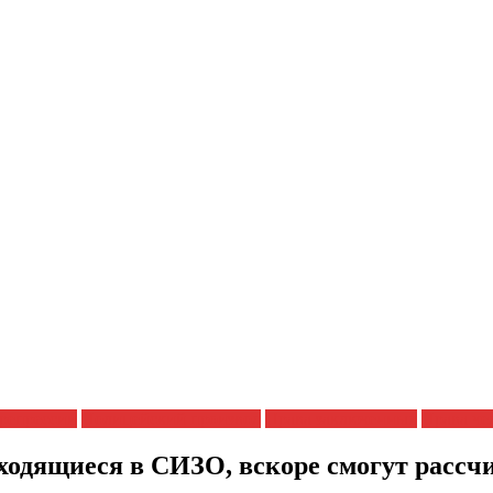
репрессии
Полицейский произвол
Права заключенных
Права че
ходящиеся в СИЗО, вскоре смогут рассч