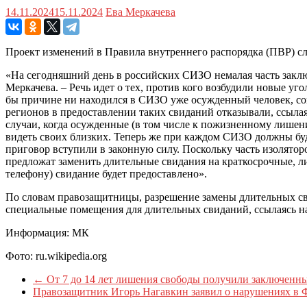
14.11.2024
15.11.2024
Ева Меркачева
Проект изменений в Правила внутреннего распорядка (ПВР) с
«На сегодняшний день в российских СИЗО немалая часть заклю
Меркачева. – Речь идет о тех, против кого возбудили новые уго
бы причине ни находился в СИЗО уже осужденный человек, согл
регионов в предоставлении таких свиданий отказывали, ссылая
случаи, когда осужденные (в том числе к пожизненному лишени
видеть своих близких. Теперь же при каждом СИЗО должны будут
приговор вступили в законную силу. Поскольку часть изолятор
предложат заменить длительные свидания на краткосрочные, ли
телефону) свидание будет предоставлено».
По словам правозащитницы, разрешение замены длительных св
специальные помещения для длительных свиданий, ссылаясь на
Информация: МК
Фото: ru.wikipedia.org
←
От 7 до 14 лет лишения свободы получили заключенн
Правозащитник Игорь Нагавкин заявил о нарушениях в Ф