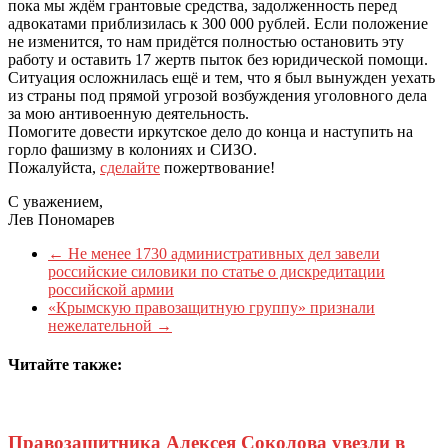
пока мы ждём грантовые средства, задолженность перед
адвокатами приблизилась к 300 000 рублей. Если положение
не изменится, то нам придётся полностью остановить эту
работу и оставить 17 жертв пыток без юридической помощи.
Ситуация осложнилась ещё и тем, что я был вынужден уехать
из страны под прямой угрозой возбуждения уголовного дела
за мою антивоенную деятельность.
Помогите довести иркутское дело до конца и наступить на
горло фашизму в колониях и СИЗО.
Пожалуйста,
сделайте
пожертвование!
С уважением,
Лев Пономарев
←
Не менее 1730 административных дел завели
российские силовики по статье о дискредитации
российской армии
«Крымскую правозащитную группу» признали
нежелательной
→
Читайте также:
Правозащитника Алексея Соколова увезли в