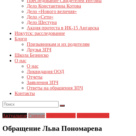
Преследование Свидетелей Иеговы
Дело Константина Котова
Дело «Нового величия»
Дело «Сети»
Дело Шестуна
Акция протеста в ИК-15 Ангарска
Иркутск: расследование
Блоги
Призывникам и их родителям
Друзья ЗПЧ
Школа Безниско
О нас
О нас
Ликвидация ООД
Отчеты
Заявления ЗПЧ
Ответы на обращения ЗПЧ
Контакты
Актуальное
Главное
Главные темы
Права человека
Обращение Льва Пономарева