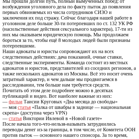
Мы прошли долгий путь, полный вымученных побед: от
возбуждения уголовного дела по факту пыток до появления
первых обвиняемых из числа сотрудников СИЗО и
заключения их под стражу. Сейчас благодаря нашей работе в
уголовном деле больше 30-ти потерпевших по ст. 132 УК РФ
(насильственные действия сексуального характера), 17-ти из
них мы оказываем юридическую помощь. Мы продолжаем
бороться за то, чтобы ещё 8 молодых людей были признаны
потерпевшими.
Наши адвокаты и юристы сопровождают их на всех
следственных действиях: дача показаний, очные ставки,
следственные эксперименты. Команда состоит из местных
адвокатов и юристов, представителей из соседних регионов, а
также нескольких адвокатов из Москвы. Всё это носит очень
затратный характер, и чем дальше мы продвигаемся в
расследовании, тем больше нам требуется средств.
Почитать об этом деле подробнее можно в десятках
публикаций и видео. Вот наиболее важные из них:
—
фильм
Таисии Круговых «Два месяца до свободы»
— моя
статья
«Палка от швабры в заднице — национальная
скрепа» (доступна через VPN)
—
статья
Виктории Ивлевой в «Новой газете»
После начала того-что-нельзя-называть затруднились
переводы денег из-за границы, в том числе, от Комитета ООН
против пыток — основного нашего спонсора. За то время,