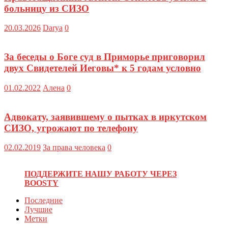
больницу из СИЗО
20.03.2026
Darya
0
За беседы о Боге суд в Приморье приговорил
двух Свидетелей Иеговы* к 5 годам условно
01.02.2022
Алена
0
Адвокату, заявившему о пытках в иркутском
СИЗО, угрожают по телефону
02.02.2019
За права человека
0
ПОДДЕРЖИТЕ НАШУ РАБОТУ ЧЕРЕЗ
BOOSTY
Последние
Лучшие
Метки