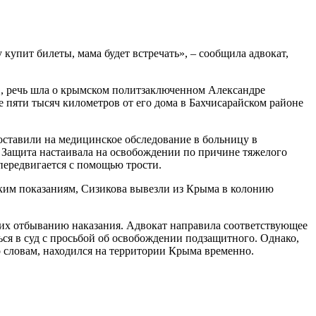
купит билеты, мама будет встречать», – сообщила адвокат,
в, речь шла о крымском политзаключенном Александре
е пяти тысяч километров от его дома в Бахчисарайском районе
доставили на медицинское обследование в больницу в
. Защита настаивала на освобождении по причине тяжелого
передвигается с помощью трости.
ским показаниям, Сизикова вывезли из Крыма в колонию
щих отбыванию наказания. Адвокат направила соответствующее
я в суд с просьбой об освобождении подзащитного. Однако,
о словам, находился на территории Крыма временно.