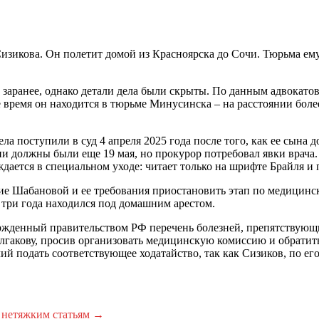
изикова. Он полетит домой из Красноярска до Сочи. Тюрьма ему 
 заранее, однако детали дела были скрыты. По данным адвокато
 время он находится в тюрьме Минусинска – на расстоянии боле
а поступили в суд 4 апреля 2025 года после того, как ее сына 
ии должны были еще 19 мая, но прокурор потребовал явки врача
дается в специальном уходе: читает только на шрифте Брайля и 
Сафие Шабановой и ее требования приостановить этап по медицин
 три года находился под домашним арестом.
вержденный правительством РФ перечень болезней, препятствую
акову, просив организовать медицинскую комиссию и обратитьс
й подать соответствующее ходатайство, так как Сизиков, по ег
 нетяжким статьям
→