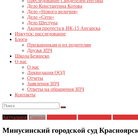
Преследование Свидетелей Иеговы
Дело Константина Котова
Дело «Нового величия»
Дело «Сети»
Дело Шестуна
Акция протеста в ИК-15 Ангарска
Иркутск: расследование
Блоги
Призывникам и их родителям
Друзья ЗПЧ
Школа Безниско
О нас
О нас
Ликвидация ООД
Отчеты
Заявления ЗПЧ
Ответы на обращения ЗПЧ
Контакты
Актуальное
Главное
Главные темы
ЗПЧ в регионах
Новости дн
Минусинский городской суд Красноярск