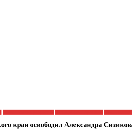
я
Политические репрессии
Полицейский произвол
Права заклю
ого края освободил Александра Сизикова