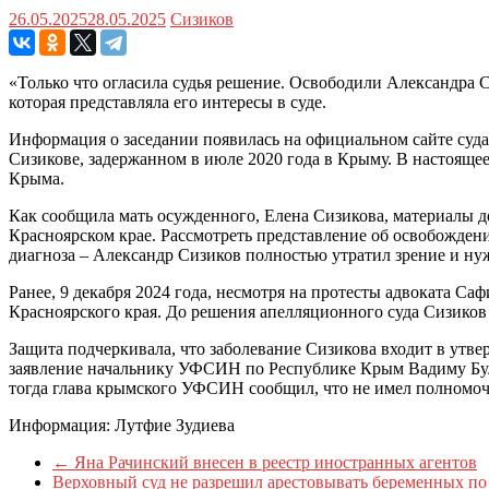
26.05.2025
28.05.2025
Сизиков
«Только что огласила судья решение. Освободили Александра С
которая представляла его интересы в суде.
Информация о заседании появилась на официальном сайте суда
Сизикове, задержанном в июле 2020 года в Крыму. В настоящее
Крыма.
Как сообщила мать осужденного, Елена Сизикова, материалы дел
Красноярском крае. Рассмотреть представление об освобожден
диагноза – Александр Сизиков полностью утратил зрение и нуж
Ранее, 9 декабря 2024 года, несмотря на протесты адвоката 
Красноярского края. До решения апелляционного суда Сизиков
Защита подчеркивала, что заболевание Сизикова входит в ут
заявление начальнику УФСИН по Республике Крым Вадиму Булг
тогда глава крымского УФСИН сообщил, что не имел полномочи
Информация: Лутфие Зудиева
←
Яна Рачинский внесен в реестр иностранных агентов
Верховный суд не разрешил арестовывать беременных по