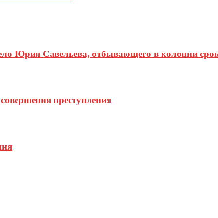
ело Юрия Савельева, отбывающего в колонии срок
 совершения преступления
ния