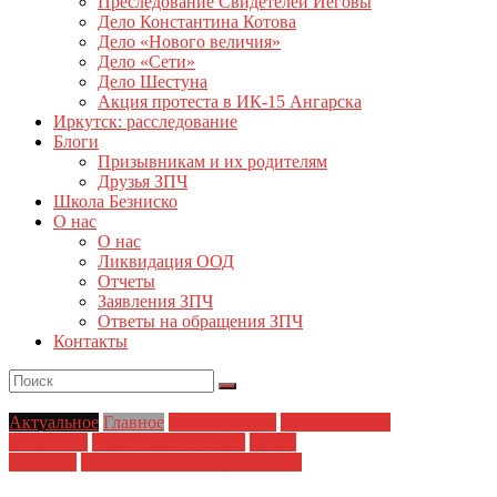
Преследование Свидетелей Иеговы
Дело Константина Котова
Дело «Нового величия»
Дело «Сети»
Дело Шестуна
Акция протеста в ИК-15 Ангарска
Иркутск: расследование
Блоги
Призывникам и их родителям
Друзья ЗПЧ
Школа Безниско
О нас
О нас
Ликвидация ООД
Отчеты
Заявления ЗПЧ
Ответы на обращения ЗПЧ
Контакты
Актуальное
Главное
Главные темы
Политические
репрессии
Права заключенных
Права
человека
Преследования журналистов