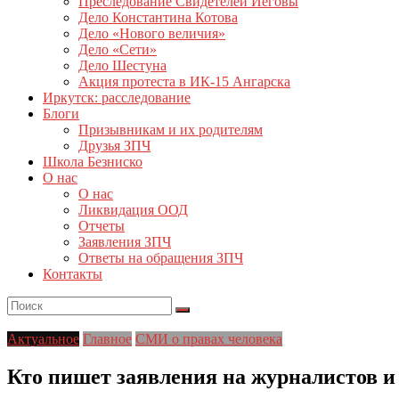
Преследование Свидетелей Иеговы
Дело Константина Котова
Дело «Нового величия»
Дело «Сети»
Дело Шестуна
Акция протеста в ИК-15 Ангарска
Иркутск: расследование
Блоги
Призывникам и их родителям
Друзья ЗПЧ
Школа Безниско
О нас
О нас
Ликвидация ООД
Отчеты
Заявления ЗПЧ
Ответы на обращения ЗПЧ
Контакты
Актуальное
Главное
СМИ о правах человека
Кто пишет заявления на журналистов и