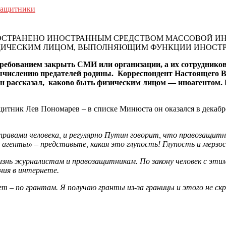
защитники
ПРОСТРАНЕНО ИНОСТРАННЫМ СРЕДСТВОМ МАССОВОЙ
ИДИЧЕСКИМ ЛИЦОМ, ВЫПОЛНЯЮЩИМ ФУНКЦИИ ИНОСТ
ребованием закрыть СМИ или организации, а их сотрудников
вычислению предателей родины. Корреспондент Настоящего 
н рассказал, каково быть физическим лицом — иноагентом.
тник Лев Пономарев – в списке Минюста он оказался в декабр
равами человека, и регулярно Путин говорит, что правозащит
 агенты» – представьте, какая это глупость! Глупость и мерзо
знь журналистам и правозащитникам. По закону человек с эти
ния в интернете.
т – по грантам. Я получаю гранты из-за границы и этого не ск