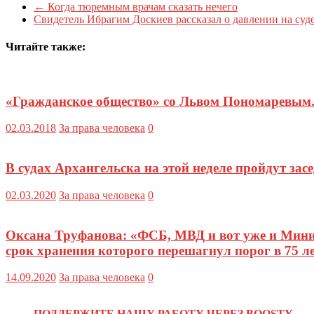
←
Когда тюремным врачам сказать нечего
Свидетель Ибрагим Доскиев рассказал о давлении на су
Читайте также:
«Гражданское общество» со Львом Пономаревым.
02.03.2018
За права человека
0
В судах Архангельска на этой неделе пройдут за
02.03.2020
За права человека
0
Оксана Труфанова: «ФСБ, МВД и вот уже и Минис
срок хранения которого перешагнул порог в 75 ле
14.09.2020
За права человека
0
ПОДДЕРЖИТЕ НАШУ РАБОТУ ЧЕРЕЗ BOOSTY