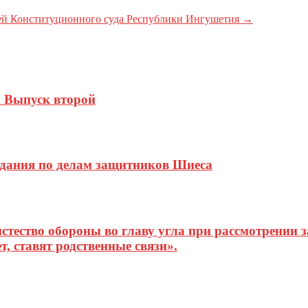
дей Конституционного суда Республики Ингушетия
→
 Выпуск второй
седания по делам защитников Шиеса
тество обороны во главу угла при рассмотрении з
т, ставят родственные связи».