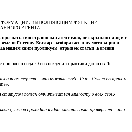
 ИНФОРМАЦИИ, ВЫПОЛНЯЮЩИМ ФУНКЦИИ
РАННОГО АГЕНТА
 признать «иностранными агентами», не скрывают лиц и с
Времени Евгения Котляр разбиралась в их мотивации и
 На нашем сайте публикуем отрывок статьи Евгении
е прошлого года. О возрождении практики доносов Лев
ников надо терпеть, это нужные люди. Есть Совет по правам
сть».
м статусом обязан отчитываться Минюсту о всех своих
рываю, у меня проходит аудит специальный, проверяют – это