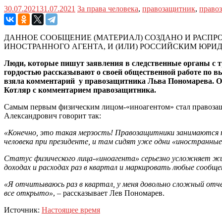
30.07.2021
31.07.2021
За права человека
,
правозащитник
,
право
ДАННОЕ СООБЩЕНИЕ (МАТЕРИАЛ) СОЗДАНО И РАС
ИНОСТРАННОГО АГЕНТА, И (ИЛИ) РОССИЙСКИМ ЮР
Люди, которые пишут заявления в следственные органы с т
гордостью рассказывают о своей общественной работе по 
взяла комментарий у правозащитника Льва Пономарева. О
Котляр с комментарием правозащитника.
Самым первым физическим лицом-«иноагентом» стал правозащи
Александрович говорит так:
«Конечно, это такая мерзость! Правозащитники занимаются п
человека при президенте, и там сидят уже одни «иностранные
Статус физического лица-«иноагента» серьезно усложняет жи
доходах и расходах раз в квартал и маркировать любые сообще
«Я отчитываюсь раз в квартал, у меня довольно сложный отче
все открыто»
, – рассказывает Лев Пономарев.
Источник:
Настоящее время