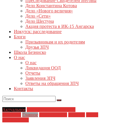
Преследование Свидетелей Иеговы
Дело Константина Котова
Дело «Нового величия»
Дело «Сети»
Дело Шестуна
Акция протеста в ИК-15 Ангарска
Иркутск: расследование
Блоги
Призывникам и их родителям
Друзья ЗПЧ
Школа Безниско
О нас
О нас
Ликвидация ООД
Отчеты
Заявления ЗПЧ
Ответы на обращения ЗПЧ
Контакты
Актуальное
Акция протеста в ИК-15
Ангарска
Главное
Главные темы
Иркутск
Права
заключенных