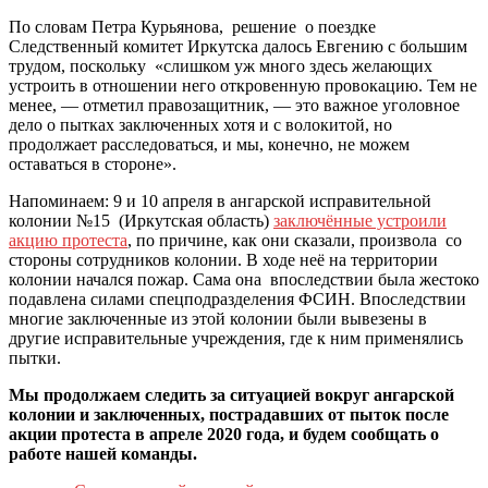
По словам Петра Курьянова, решение о поездке
Следственный комитет Иркутска далось Евгению с большим
трудом, поскольку «слишком уж много здесь желающих
устроить в отношении него откровенную провокацию. Тем не
менее, — отметил правозащитник, — это важное уголовное
дело о пытках заключенных хотя и с волокитой, но
продолжает расследоваться, и мы, конечно, не можем
оставаться в стороне».
Напоминаем: 9 и 10 апреля в ангарской исправительной
колонии №15 (Иркутская область)
заключённые устроили
акцию протеста
, по причине, как они сказали, произвола со
стороны сотрудников колонии. В ходе неё на территории
колонии начался пожар. Сама она впоследствии была жестоко
подавлена силами спецподразделения ФСИН. Впоследствии
многие заключенные из этой колонии были вывезены в
другие исправительные учреждения, где к ним применялись
пытки.
Мы продолжаем следить за ситуацией вокруг ангарской
колонии и заключенных, пострадавших от пыток после
акции протеста в апреле 2020 года, и будем сообщать о
работе нашей команды.