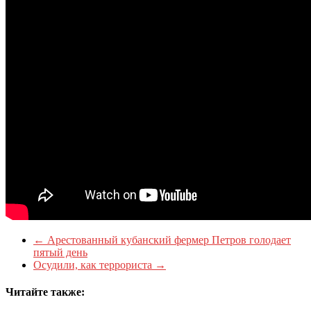
←
Арестованный кубанский фермер Петров голодает
пятый день
Осудили, как террориста
→
Читайте также: