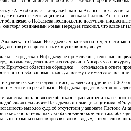
ообщалось в постановлении об отказе в удовлетворении жалобы.
сть у «АГ») об отказе в допуске Платона Ананьева в качестве з
опуске в качестве его защитника – адвоката Платона Ананьева в
 от обвиняемого Нефедьева неоднократно поступали письменные 
сентября обвиняемый Роман Нефедьев пояснил, что адвокат Пла
наньеву, что Роман Нефедьев сам настоял на том, что его защит
адвокатов) и не допускать их к уголовному делу».
альные средства к Нефедьеву не применялись, телесные поврежд
отрудниками следственного изолятора он в Ангарскую прокурату
ркутской области не обращался», – отмечалось в ответе проку
ветствии с требованиями закона, а потому не имеется оснований
ись увидеть своего подзащитного, однако сотрудники СИЗО-6 в
там, что интересы Романа Нефедьева представляет лишь адвока
ии вынесла постановление об отказе в рассмотрении кассационн
о недобровольном отказе Нефедьева от помощи защитника. «Отсу
снованность выводов суда об отсутствии у адвоката Платона Ан
и таких обстоятельствах суд обоснованно возвратил жалобу адв
уального закона и мотивировав свои выводы», – отмечено в пос