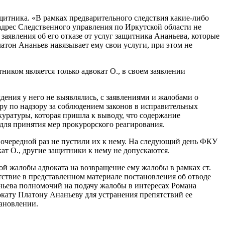
ащитника. «В рамках предварительного следствия какие-либо
 адрес Следственного управления по Иркутской области не
заявления об его отказе от услуг защитника Ананьева, которые
тон Ананьев навязывает ему свои услуги, при этом не
ником является только адвокат О., в своем заявлении
ения у него не выявлялись, с заявлениями и жалобами о
ру по надзору за соблюдением законов в исправительных
ратуры, которая пришла к выводу, что содержание
 для принятия мер прокурорского реагирования.
 очередной раз не пустили их к нему. На следующий день ФКУ
т О., другие защитники к нему не допускаются.
ой жалобы адвоката на возвращение ему жалобы в рамках ст.
тствие в представленном материале постановления об отводе
аньева полномочий на подачу жалобы в интересах Романа
окату Платону Ананьеву для устранения препятствий ее
тановлении.