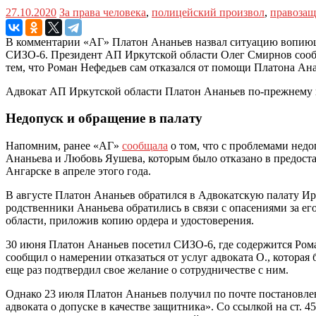
27.10.2020
За права человека
,
полицейский произвол
,
правоза
В комментарии «АГ» Платон Ананьев назвал ситуацию вопиюще
СИЗО-6. Президент АП Иркутской области Олег Смирнов сообщи
тем, что Роман Нефедьев сам отказался от помощи Платона Ана
Адвокат АП Иркутской области Платон Ананьев по-прежнему 
Недопуск и обращение в палату
Напомним, ранее «АГ»
сообщала
о том, что с проблемами нед
Ананьева и Любовь Яушева, которым было отказано в предост
Ангарске в апреле этого года.
В августе Платон Ананьев обратился в Адвокатскую палату Ир
родственники Ананьева обратились в связи с опасениями за е
области, приложив копию ордера и удостоверения.
30 июня Платон Ананьев посетил СИЗО-6, где содержится Рома
сообщил о намерении отказаться от услуг адвоката О., которая
еще раз подтвердил свое желание о сотрудничестве с ним.
Однако 23 июля Платон Ананьев получил по почте постановлен
адвоката о допуске в качестве защитника». Со ссылкой на ст.