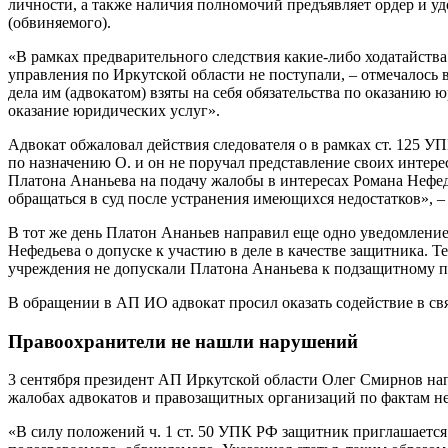
личности, а также наличия полномочий предъявляет ордер и уд
(обвиняемого).
«В рамках предварительного следствия какие-либо ходатайства
управления по Иркутской области не поступали, – отмечалось 
дела им (адвокатом) взяты на себя обязательства по оказанию
оказание юридических услуг».
Адвокат обжаловал действия следователя о в рамках ст. 125 УПК
по назначению О. и он не поручал представление своих интере
Платона Ананьева на подачу жалобы в интересах Романа Нефед
обращаться в суд после устранения имеющихся недостатков», –
В тот же день Платон Ананьев направил еще одно уведомление
Нефедьева о допуске к участию в деле в качестве защитника. 
учреждения не допускали Платона Ананьева к подзащитному под
В обращении в АП ИО адвокат просил оказать содействие в св
Правоохранители не нашли нарушений
3 сентября президент АП Иркутской области Олег Смирнов на
жалобах адвокатов и правозащитных организаций по фактам н
«В силу положений ч. 1 ст. 50 УПК РФ защитник приглашается