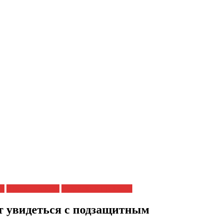
ых
Права человека
Судейский произвол
т увидеться с подзащитным