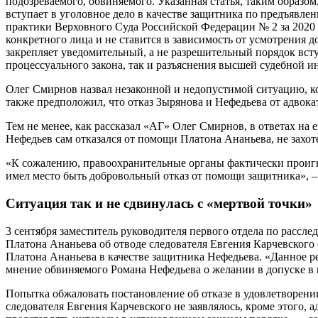
подозреваемого, обвиняемого. Указанная статья, таким образом,
вступает в уголовное дело в качестве защитника по предъявле
практики Верховного Суда Российской Федерации № 2 за 2020 
конкретного лица и не ставится в зависимость от усмотрения 
закрепляет уведомительный, а не разрешительный порядок вст
процессуального закона, так и разъяснения высшей судебной и
Олег Смирнов назвал незаконной и недопустимой ситуацию, ко
также предположил, что отказ Зырянова и Нефедьева от адвок
Тем не менее, как рассказал «АГ» Олег Смирнов, в ответах на
Нефедьев сам отказался от помощи Платона Ананьева, не захот
«К сожалению, правоохранительные органы фактически проигно
имел место быть добровольный отказ от помощи защитника», –
Ситуация так и не сдвинулась с «мертвой точки»
3 сентября заместитель руководителя первого отдела по рассл
Платона Ананьева об отводе следователя Евгения Карчевского о
Платона Ананьева в качестве защитника Нефедьева. «Данное р
мнение обвиняемого Романа Нефедьева о желании в допуске в 
Попытка обжаловать постановление об отказе в удовлетворени
следователя Евгения Карчевского не заявлялось, кроме этого,