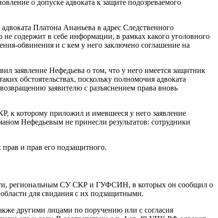
новление о допуске адвоката к защите подозреваемого
а адвоката Платона Ананьева в адрес Следственного
 не содержит в себе информации, в рамках какого уголовного
ения-обвинения и с кем у него заключено соглашение на
авил заявление Нефедьева о том, что у него имеется защитник
таких обстоятельствах, поскольку полномочия адвоката
 возвращению заявителю с разъяснением права вновь
Р, к которому приложил и имевшееся у него заявление
оманом Нефедьевым не принесли результатов: сотрудники
 прав и прав его подзащитного.
асти, региональным СУ СКР и ГУФСИН, в которых он сообщил о
области для свидания с их подзащитными.
также другими лицами по поручению или с согласия