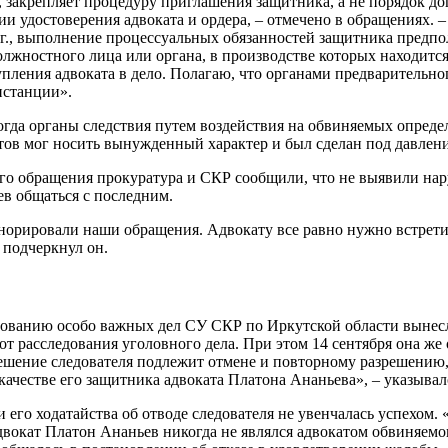
 закрепляет процедуру приглашения защитника, а не порядок допу
нии удостоверения адвоката и ордера, – отмечено в обращениях.
г., выполнение процессуальных обязанностей защитника предпола
должностного лица или органа, в производстве которых находитс
упления адвоката в дело. Полагаю, что органами предварительн
нстанции».
гда органы следствия путем воздействия на обвиняемых определ
атов мог носить вынужденный характер и был сделан под давлен
 его обращения прокуратура и СКР сообщили, что не выявили нар
ев общаться с последним.
рировали наши обращения. Адвокату все равно нужно встретить
 подчеркнул он.
едованию особо важных дел СУ СКР по Иркутской области вынесл
т расследования уголовного дела. При этом 14 сентября она же 
ешение следователя подлежит отмене и повторному разрешению,
качестве его защитника адвоката Платона Ананьева», – указыва
и его ходатайства об отводе следователя не увенчалась успехо
 адвокат Платон Ананьев никогда не являлся адвокатом обвиняем