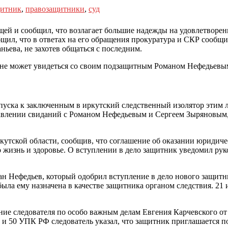
щитник
,
правозащитники
,
суд
й и сообщил, что возлагает большие надежды на удовлетворен
л, что в ответах на его обращения прокуратура и СКР сообщил
ньева, не захотев общаться с последним.
не может увидеться со своим подзащитным Романом Нефедьевы
опуска к заключенным в иркутский следственный изолятор этим
авлении свиданий с Романом Нефедьевым и Сергеем Зыряновым,
кутской области, сообщив, что соглашение об оказании юридиче
го жизнь и здоровье. О вступлении в дело защитник уведомил р
н Нефедьев, который одобрил вступление в дело нового защитн
 была ему назначена в качестве защитника органом следствия. 2
ие следователя по особо важным делам Евгения Карчевского от 
 45 и 50 УПК РФ следователь указал, что защитник приглашается