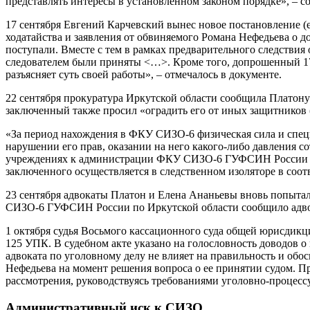
представлять интересы в установленном законом порядке», – с
17 сентября Евгений Карчевский вынес новое постановление (е
ходатайства и заявления от обвиняемого Романа Нефедьева о д
поступали. Вместе с тем в рамках предварительного следствия
следователем были приняты <…>. Кроме того, допрошенный 17 
разъясняет суть своей работы», – отмечалось в документе.
22 сентября прокуратура Иркутской области сообщила Платону А
заключенный также просил «оградить его от иных защитников (
«За период нахождения в ФКУ СИЗО-6 физическая сила и специ
нарушении его прав, оказании на него какого-либо давления с
учреждениях к администрации ФКУ СИЗО-6 ГУФСИН России по И
заключенного осуществляется в следственном изоляторе в соот
23 сентября адвокаты Платон и Елена Ананьевы вновь попытал
СИЗО-6 ГУФСИН России по Иркутской области сообщило адвока
1 октября судья Восьмого кассационного суда общей юрисдикц
125 УПК. В судебном акте указано на голословность доводов 
адвоката по уголовному делу не влияет на правильность и обо
Нефедьева на момент решения вопроса о ее принятии судом. Пр
рассмотрения, руководствуясь требованиями уголовно-процесс
Административный иск к СИЗО