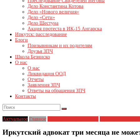
Преследование Свидетелей Иеговы
Дело Константина Котова
Дело «Нового величия»
Дело «Сети»
Дело Шестуна
Акция протеста в ИК-15 Ангарска
Иркутск: расследование
Блоги
Призывникам и их родителям
Друзья ЗПЧ
Школа Безниско
О нас
О нас
Ликвидация ООД
Отчеты
Заявления ЗПЧ
Ответы на обращения ЗПЧ
Контакты
Актуальное
Главное
Полицейский произвол
Права заключенн
Иркутский адвокат три месяца не може