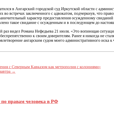
ратился в Ангарский городской суд Иркутской области с админ
их во встречах заключенного с адвокатом, подчеркнув, что пр
аничительный характер предоставления осужденному свиданий с
ено такое свидание с осужденным и в последующем до настояще
й раз видел Романа Нефедьева 21 июля. «Это вопиющая ситуаци
еспрепятственно к своим доверителям. Ранее я никогда не стал
влетворение ангарским судом моего административного иска к 
ения с Северным Кавказом как метрополия с колониями»
завтра
→
по правам человека в РФ