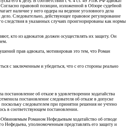
ска его к делу. В соответствии с ч. 4 ст. 49 УПК РФ адвокат
 – Согласно правовой позиции, изложенной в Обзоре судебной
гает наличие у него ордера на ведение уголовного дела
я дело. Следовательно, действующее правовое регулирование
ого следствия в указанных случаях проигнорированы как нормы
яют, кто из адвокатов должен осуществлять их защиту. Он
ием.
ушений прав адвоката, мотивировав это тем, что Роман
ся с заключенным и убедиться, что с его стороны реально
а постановление об отказе в удовлетворении ходатайства
отменила постановление следователя об отказе в допуске
 поскольку следователем при принятии решения не учтено
лось в соответствующем постановлении.
м. «Обвиняемым Романом Нефедьевым ходатайство об отводе
ого Нефедьева, уполномоченным представлять его защиту и