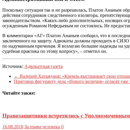
Поскольку ситуация так и не разрешилась, Платон Ананьев об
действия сотрудников следственного изолятора, препятствующ
законодательством. «Каких-либо дополнительных, носящих огр
осужденным Романом Нефедьевым не состоялись. Не предоставл
В комментарии «АГ» Платон Ананьев сообщил, что в последни
заключенного на защиту. Адвокаты должны проходить в СИЗО б
по надуманным причинам. Я возлагаю большие надежды на удо
судебная практика по этому вопросу», – отметил он.
Источник:
Адвокатская газета
←
Валерий Хатажуков: «Кремль выстраивает свои отнош
Приговор фигуранту дела «Нового величия» огласят уже 
Читайте также:
Правозащитники встретились с Уполномоченным 
16.08.2018
За права человека
0