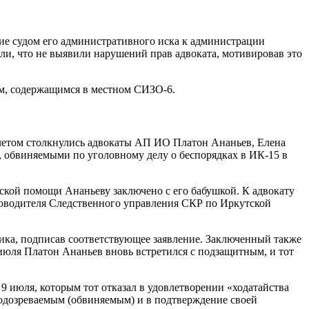
ие судом его административного иска к администрации
и, что не выявили нарушений прав адвоката, мотивировав это
м, содержащимся в местном СИЗО-6.
 летом столкнулись адвокаты АП ИО Платон Ананьев, Елена
 обвиняемыми по уголовному делу о беспорядках в ИК-15 в
ской помощи Ананьеву заключено с его бабушкой. К адвокату
уководителя Следственного управления СКР по Иркутской
ика, подписав соответствующее заявление. Заключенный также
1 июля Платон Ананьев вновь встретился с подзащитным, и тот
9 июля, которым тот отказал в удовлетворении «ходатайства
 подозреваемым (обвиняемым) и в подтверждение своей