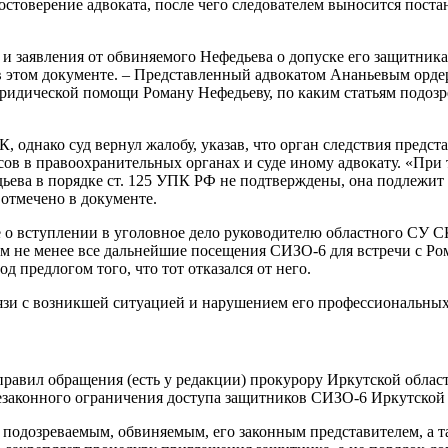
остоверение адвоката, после чего следователем выносится поста
 и заявления от обвиняемого Нефедьева о допуске его защитник
в этом документе. – Представленный адвокатом Ананьевым ордер
 юридической помощи Роману Нефедьеву, по каким статьям подозр
, однако суд вернул жалобу, указав, что орган следствия предст
сов в правоохранительных органах и суде иному адвокату. «При 
ьева в порядке ст. 125 УПК РФ не подтверждены, она подлежит
 отмечено в документе.
 о вступлении в уголовное дело руководителю областного СУ СК
Тем не менее все дальнейшие посещения СИЗО-6 для встречи с Р
 предлогом того, что тот отказался от него.
язи с возникшей ситуацией и нарушением его профессиональных
правил обращения (есть у редакции) прокурору Иркутской обл
езаконного ограничения доступа защитников СИЗО-6 Иркутской 
 подозреваемым, обвиняемым, его законным представителем, а 