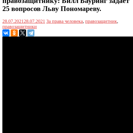
правозащитнику: Билл Бауринг задает
25 вопросов Льву Пономареву.
28.07.2021
28.07.2021
За права человека
,
правозащитник
,
правозащитники