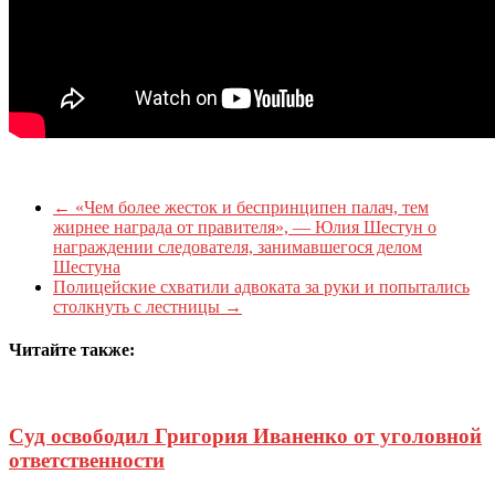
←
«Чем более жесток и беспринципен палач, тем
жирнее награда от правителя», — Юлия Шестун о
награждении следователя, занимавшегося делом
Шестуна
Полицейские схватили адвоката за руки и попытались
столкнуть с лестницы
→
Читайте также:
Суд освободил Григория Иваненко от уголовной
ответственности