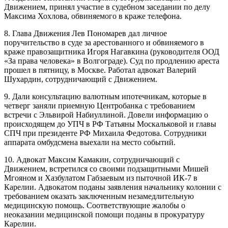
Движением, принял участие в судебном заседании по делу
Максима Хохлова, обвиняемого в краже телефона.
8. Глава Движения Лев Пономарев дал личное
поручительство в суде за арестованного и обвиняемого в
краже правозащитника Игоря Нагавкина (руководителя ООД
«За права человека» в Волгограде). Суд по продлению ареста
прошел в пятницу, в Москве. Работал адвокат Валерий
Шухардин, сотрудничающий с Движением.
9. Дали консультацию валютным ипотечникам, которые в
четверг заняли приемную Центробанка с требованием
встречи с Эльвирой Набиуллиной. Довели информацию о
происходящем до УПЧ в РФ Татьяны Москальковой и главы
СПЧ при президенте РФ Михаила Федотова. Сотрудники
аппарата омбудсмена выехали на место событий.
10. Адвокат Максим Камакин, сотрудничающий с
Движением, встретился со своими подзащитными Мишей
Мгояном и Хазбулатом Габзаевым из пыточной ИК-7 в
Карелии. Адвокатом поданы заявления начальнику колонии с
требованием оказать заключенным незамедлительную
медицинскую помощь. Соответствующие жалобы о
неоказании медицинской помощи поданы в прокуратуру
Карелии.