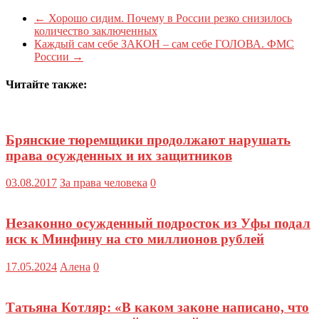
←
Хорошо сидим. Почему в России резко снизилось
количество заключенных
Каждый сам себе ЗАКОН – сам себе ГОЛОВА. ФМС
России
→
Читайте также:
Брянские тюремщики продолжают нарушать
права осужденных и их защитников
03.08.2017
За права человека
0
Незаконно осужденный подросток из Уфы подал
иск к Минфину на сто миллионов рублей
17.05.2024
Алена
0
Татьяна Котляр: «В каком законе написано, что