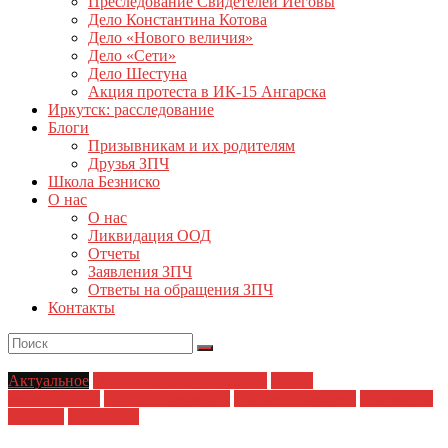
Преследование Свидетелей Иеговы
Дело Константина Котова
Дело «Нового величия»
Дело «Сети»
Дело Шестуна
Акция протеста в ИК-15 Ангарска
Иркутск: расследование
Блоги
Призывникам и их родителям
Друзья ЗПЧ
Школа Безниско
О нас
О нас
Ликвидация ООД
Отчеты
Заявления ЗПЧ
Ответы на обращения ЗПЧ
Контакты
Актуальное
Политические репрессии
Права
заключенных
Протест фермеров
Пытки в Карелии
Реновация
Москвы
УПЧ в РФ