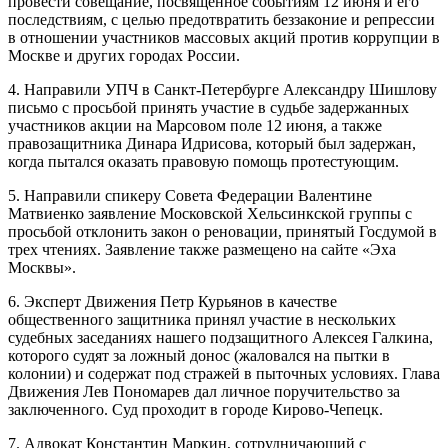
провести совещание, посвященное событиям 12 июня и его
последствиям, с целью предотвратить беззаконие и репрессии
в отношении участников массовых акций против коррупции в
Москве и других городах России.
4. Направили УПЧ в Санкт-Петербурге Александру Шишлову
письмо с просьбой принять участие в судьбе задержанных
участников акции на Марсовом поле 12 июня, а также
правозащитника Динара Идрисова, который был задержан,
когда пытался оказать правовую помощь протестующим.
5. Направили спикеру Совета Федерации Валентине
Матвиенко заявление Московской Хельсинкской группы с
просьбой отклонить закон о реновации, принятый Госдумой в
трех чтениях. Заявление также размещено на сайте «Эха
Москвы».
6. Эксперт Движения Петр Курьянов в качестве
общественного защитника принял участие в нескольких
судебных заседаниях нашего подзащитного Алексея Галкина,
которого судят за ложный донос (жаловался на пытки в
колонии) и содержат под стражей в пыточных условиях. Глава
Движения Лев Пономарев дал личное поручительство за
заключенного. Суд проходит в городе Кирово-Чепецк.
7. Адвокат Константин Маркин, сотрудничающий с