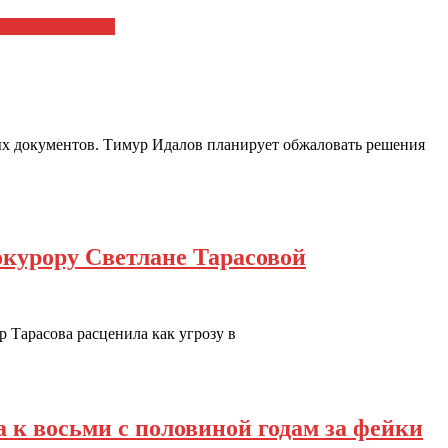
вания адвокатов
ых документов. Тимур Идалов планирует обжаловать решения
рокурору Светлане Тарасовой
Тарасова расценила как угрозу в
к восьми с половиной годам за фейки