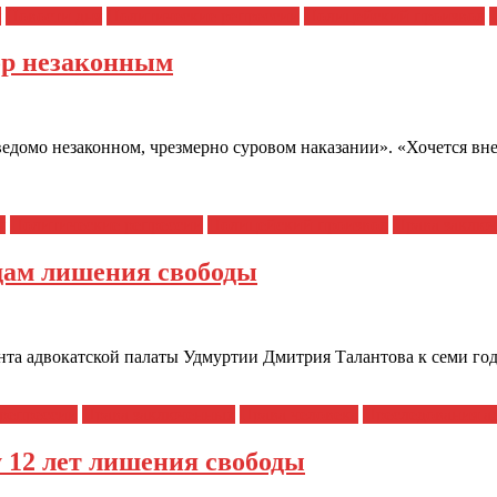
я
Новости дня
Политические репрессии
Полицейский произвол
ор незаконным
аведомо незаконном, чрезмерно суровом наказании». «Хочется в
я
Политические репрессии
Полицейский произвол
Права заклю
дам лишения свободы
нта адвокатской палаты Удмуртии Дмитрия Талантова к семи го
репрессии
Права заключенных
Права человека
Преследования а
 12 лет лишения свободы