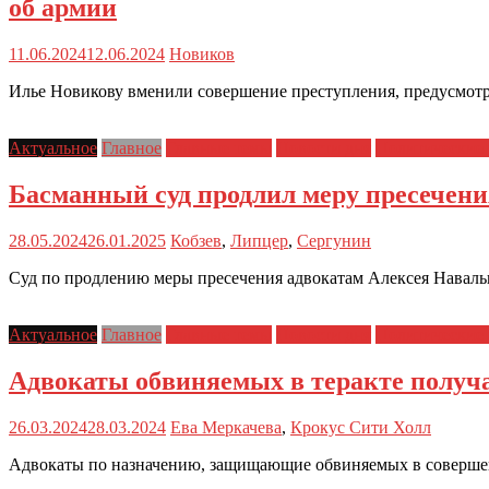
об армии
11.06.2024
12.06.2024
Новиков
Илье Новикову вменили совершение преступления, предусмотре
Актуальное
Главное
Главные темы
Новости дня
Политические 
Басманный суд продлил меру пресечени
28.05.2024
26.01.2025
Кобзев
,
Липцер
,
Сергунин
Суд по продлению меры пресечения адвокатам Алексея Навальн
Актуальное
Главное
Главные темы
Новости дня
Политические 
Адвокаты обвиняемых в теракте получ
26.03.2024
28.03.2024
Ева Меркачева
,
Крокус Сити Холл
Адвокаты по назначению, защищающие обвиняемых в совершени