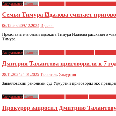
Актуальное
Главное
Главные темы
Материалы и Расследовани
Семья Тимура Идалова считает пригов
06.12.2024
09.12.2024
Идалов
Представитель семьи адвоката Тимура Идалова рассказал о «з
Тимура
Актуальное
Главное
Главные темы
ЗПЧ в регионах
Новости дн
Дмитрия Талантова приговорили к 7 го
28.11.2024
24.01.2025
Талантов
,
Удмуртия
Завьяловский районный суд Удмуртии приговорил экс-президе
Актуальное
Главное
Главные темы
Новости дня
Политические 
Прокурор запросил Дмитрию Талантову