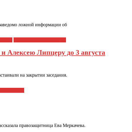
е заведомо ложной информации об
ловека
Преследования адвокатов
и Алексею Липцеру до 3 августа
стаивали на закрытии заседания.
я адвокатов
ссказала правозащитница Ева Меркачева.