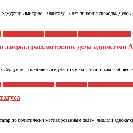
ы Удмуртии Дмитрию Талантову 12 лет лишения свободы. Дело Д
я
Права заключенных
Права человека
Преследования адвокатов
 закрыл рассмотрение дела адвокатов 
 Сергунин – обвиняются в участии в экстремистском сообществ
я
Политические репрессии
Права человека
Преследования адвок
татуса
татар по политически мотивированным делам, лишили адвокатс