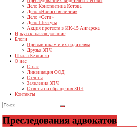
Преследование Свидетелей Иеговы
Дело Константина Котова
Дело «Нового величия»
Дело «Сети»
Дело Шестуна
Акция протеста в ИК-15 Ангарска
Иркутск: расследование
Блоги
Призывникам и их родителям
Друзья ЗПЧ
Школа Безниско
О нас
О нас
Ликвидация ООД
Отчеты
Заявления ЗПЧ
Ответы на обращения ЗПЧ
Контакты
Преследования адвокатов