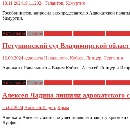
18.11.2024
19.11.2024
Талантов
,
Удмуртия
Гособвинитель запросил экс-председателю Адвокатской палат
Удмуртии.
Актуальное
Главное
Главные темы
ЗПЧ в регионах
Новости дн
Петушинский суд Владимирской области
12.09.2024
адвокаты Навального
,
Кобзев
,
Липцер
,
Сергунин
Адвокаты Навального – Вадим Кобзев, Алексей Липцер и Игорь
Актуальное
Главное
Главные темы
ЗПЧ в регионах
Новости дн
Алексея Ладина лишили адвокатского с
25.07.2024
Алексей Ладин
,
Крым
Адвоката Алексея Ладина, осуществлявшего защиту крымских 
Лутфие