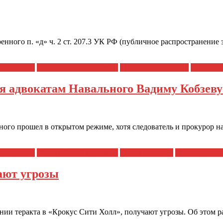
нного п. «д» ч. 2 ст. 207.3 УК РФ (публичное распространени
репрессии
Полицейский произвол
Права заключенных
Права че
я адвокатам Навального Вадиму Кобзеву 
ого прошел в открытом режиме, хотя следователь и прокурор на
репрессии
Полицейский произвол
Права человека
Преследовани
ают угрозы
и теракта в «Крокус Сити Холл», получают угрозы. Об этом ра