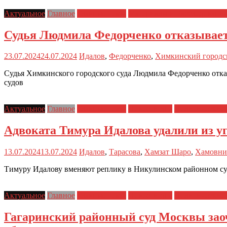
Актуальное
Главное
Главные темы
Материалы и Расследовани
Судья Людмила Федорченко отказывает
23.07.2024
24.07.2024
Идалов
,
Федорченко
,
Химкинский городс
Судья Химкинского городского суда Людмила Федорченко отка
судов
Актуальное
Главное
Главные темы
Новости дня
Политические 
Адвоката Тимура Идалова удалили из уг
13.07.2024
13.07.2024
Идалов
,
Тарасова
,
Хамзат Шаро
,
Хамовни
Тимуру Идалову вменяют реплику в Никулинском районном суд
Актуальное
Главное
Главные темы
Новости дня
Политические 
Гагаринский районный суд Москвы заоч