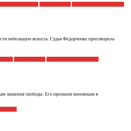
Права заключенных
Права человека
Преследования адвокатов
нести небольшую ясность. Судья Федорченко приговорила
ченных
Права человека
Преследования адвокатов
дам лишения свободы. Его признали виновным в
двокатов