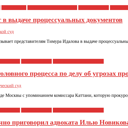
я
Новости дня
Политические репрессии
Права человека
Преследо
 в выдаче процессуальных документов
кой суд
зывает представителям Тимура Идалова в выдаче процессуальн
репрессии
Права человека
Преследования адвокатов
оловного процесса по делу об угрозах п
ческий суд
е Москвы с упоминанием комиссара Каттани, которую прокурор 
репрессии
Права человека
Преследования адвокатов
но приговорил адвоката Илью Новикова 