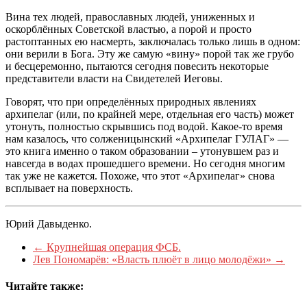
Вина тех людей, православных людей, униженных и
оскорблённых Советской властью, а порой и просто
растоптанных ею насмерть, заключалась только лишь в одном:
они верили в Бога. Эту же самую «вину» порой так же грубо
и бесцеремонно, пытаются сегодня повесить некоторые
представители власти на Свидетелей Иеговы.
Говорят, что при определённых природных явлениях
архипелаг (или, по крайней мере, отдельная его часть) может
утонуть, полностью скрывшись под водой. Какое-то время
нам казалось, что солженицынский «Архипелаг ГУЛАГ» —
это книга именно о таком образовании – утонувшем раз и
навсегда в водах прошедшего времени. Но сегодня многим
так уже не кажется. Похоже, что этот «Архипелаг» снова
всплывает на поверхность.
Юрий Давыденко.
←
Крупнейшая операция ФСБ.
Лев Пономарёв: «Власть плюёт в лицо молодёжи»
→
Читайте также: