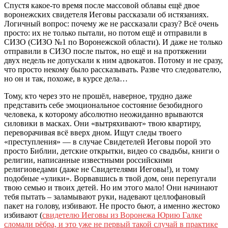
Спустя какое-то время после массовой облавы ещё двое
воронежских свидетеля Иеговы рассказали об истязаниях.
Логичный вопрос: почему же не рассказали сразу? Всё очень
просто: их не только пытали, но потом ещё и отправили в
СИЗО (СИЗО №1 по Воронежской области). И даже не только
отправили в СИЗО после пыток, но ещё и на протяжении
двух недель не допускали к ним адвокатов. Потому и не сразу,
что просто некому было рассказывать. Разве что следователю,
но он и так, похоже, в курсе дела…
Тому, кто через это не прошёл, наверное, трудно даже
представить себе эмоциональное состояние безобидного
человека, к которому абсолютно неожиданно врываются
силовики в масках. Они «вытряхивают» твою квартиру,
переворачивая всё вверх дном. Ищут следы твоего
«преступления» — в случае Свидетелей Иеговы порой это
просто Библии, детские открытки, видео со свадьбы, книги о
религии, написанные известными российскими
религиоведами (даже не Свидетелями Иеговы!), и тому
подобные «улики». Ворвавшись в твой дом, они перепугали
твою семью и твоих детей. Но им этого мало! Они начинают
тебя пытать – заламывают руки, надевают целлофановый
пакет на голову, избивают. Не просто бьют, а именно жестоко
избивают (
свидетелю Иеговы из Воронежа Юрию Галке
сломали рёбра, и это уже не первый такой случай в практике