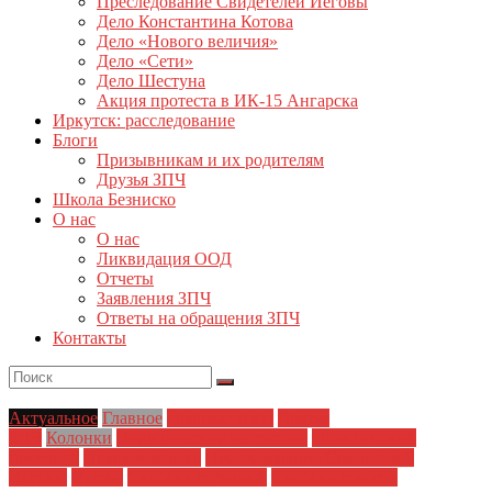
Преследование Свидетелей Иеговы
Дело Константина Котова
Дело «Нового величия»
Дело «Сети»
Дело Шестуна
Акция протеста в ИК-15 Ангарска
Иркутск: расследование
Блоги
Призывникам и их родителям
Друзья ЗПЧ
Школа Безниско
О нас
О нас
Ликвидация ООД
Отчеты
Заявления ЗПЧ
Ответы на обращения ЗПЧ
Контакты
Актуальное
Главное
Главные темы
Друзья
ЗПЧ
Колонки
Политические репрессии
Полицейский
произвол
Права человека
Преследование Свидетелей
Иеговы
Пытки
Свобода собраний
Свобода совести