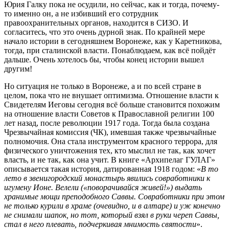
Юрия Галку пока не осудили, но сейчас, как и тогда, почему-
то именно он, а не избивший его сотрудник
правоохранительных органов, находится в СИЗО. И
согласитесь, что это очень дурной знак. По крайней мере
начало истории в сегодняшнем Воронеже, как у Каретникова,
тогда, при сталинской власти. Понаблюдаем, как всё пойдёт
дальше. Очень хотелось бы, чтобы конец истории вышел
другим!
Но ситуация не только в Воронеже, а и по всей стране в
целом, пока что не внушает оптимизма. Отношение власти к
Свидетелям Иеговы сегодня всё больше становится похожим
на отношение власти Советов к Православной религии 100
лет назад, после революции 1917 года. Тогда была создана
Чрезвычайная комиссия (ЧК), имевшая также чрезвычайные
полномочия. Она стала инструментом красного террора, для
физического уничтожения тех, кто мыслил не так, как хочет
власть, и не так, как она учит. В книге «Архипелаг ГУЛАГ»
описывается такая история, датированная 1918 годом: «
В
то
лето в звенигородский монастырь явились совработники к
игумену Ионе. Велели («поворачивайся живей!») выдать
хранимые мощи преподобного Саввы. Совработники при этом
не только курили в храме (очевидно, и в алтаре) и уж конечно
не снимали шапок, но тот, который взял в руки череп Саввы,
стал в него плевать, подчеркивая мнимость святости
».