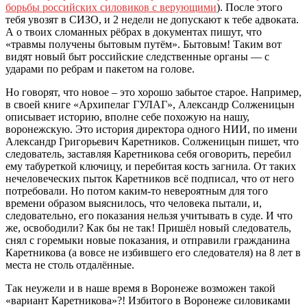
борьбы российских силовиков с верующими
). После этого
тебя увозят в СИЗО, и 2 недели не допускают к тебе адвоката.
А о твоих сломанных рёбрах в документах пишут, что
«травмы получены бытовым путём». Бытовым! Таким вот
видят новый быт российские следственные органы — с
ударами по ребрам и пакетом на голове.
Но говорят, что новое – это хорошо забытое старое. Например,
в своей книге «Архипелаг ГУЛАГ», Александр Солженицын
описывает историю, вполне себе похожую на нашу,
воронежскую. Это история директора одного НИИ, по имени
Александр Григорьевич Каретников. Солженицын пишет, что
следователь, заставляя Каретникова себя оговорить, перебил
ему табуреткой ключицу, и перебитая кость загнила. От таких
нечеловеческих пыток Каретников всё подписал, что от него
потребовали. Но потом каким-то невероятным для того
времени образом выяснилось, что человека пытали, и,
следовательно, его показания нельзя учитывать в суде. И что
же, освободили? Как бы не так! Пришёл новый следователь,
снял с горемыки новые показания, и отправили гражданина
Каретникова (а вовсе не избившего его следователя) на 8 лет в
места не столь отдалённые.
Так неужели и в наше время в Воронеже возможен такой
«вариант Каретникова»?! Избитого в Воронеже силовиками