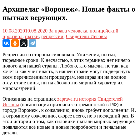
Архипелаг «Воронеж». Новые факты о
пытках верующих.
10.08.2020
10.08.2020
За права человека
,
полицейский
произвол
,
пытки
,
репрессии
,
Свидетели Иеговы
Репрессии со стороны силовиков. Унижения, пытки,
тюремные сроки. К несчастью, в этих терминах нет ничего
нового для нашей страны. Любого, кто мыслит не так, как
хочет и как учит власть, в нашей стране могут подвергнуть
всем перечисленным процедурам, невзирая ни на полное
отсутствие вины, ни на абсолютно мирный характер их
мировоззрений.
Описанная на страницах
zaprava.ru история Свидетелей
Иеговы
(организация признана экстремистской в РФ) в
городе Воронеж , к сожалению, вновь требует дополнения. И,
к огромному сожалению, скорее всего, не в последний раз. В
этой истории о том, как силовики пытали мирных верующих
появляются всё новые и новые подробности и печальные
детали.