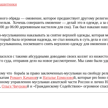
защитники
ого обряда — омовение, которое предшествует другому религи
нельзя.
Хочешь совершить омовение — делай это в одежде, а за
:00 до 06:00 деревянным настилом для сна). Так был наказан н
-мусульманина наказывать за снятие верхней одежды, которая 
торый была огромная надежда, не стал вникать в суть дела и со
мусульманина, посмевшего снять верхнюю одежду для омовения с
сился с такими абсурдными доводами своих коллег из нижестоя
го суда, отправив дело на новое рассмотрение. Мы сами были у
му что борьба за право заключенных-мусульман на свободу рел
окатам
Роману Качанов
у и
Наталье Ермилово
й, которые pro bono
вному управлению мусульман азиатской части России и лично Н
,
Ольге Чмурово
й и «Гражданскому Содействию» огромное спас