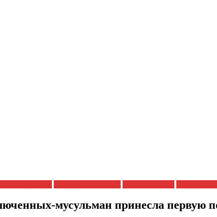
ЗПЧ в регионах
Права заключенных
Права человека
Свобода со
ключенных-мусульман принесла первую п