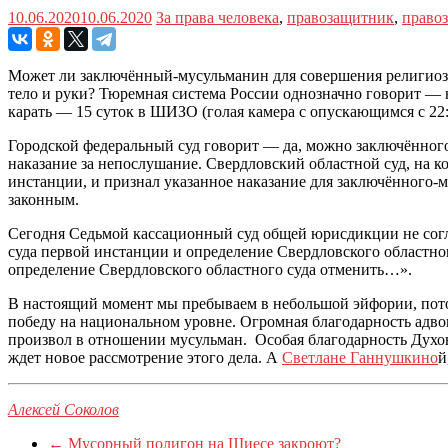
10.06.2020
10.06.2020
За права человека
,
правозащитник
,
право
Может ли заключённый-мусульманин для совершения религиозн
тело и руки? Тюремная система России однозначно говорит — 
карать — 15 суток в ШИЗО (голая камера с опускающимся с 22
Городской федеральный суд говорит — да, можно заключённого
наказание за непослушание. Свердловский областной суд, на ко
инстанции, и признал указанное наказание для заключённого-
законным.
Сегодня Седьмой кассационный суд общей юрисдикции не согла
суда первой инстанции и определение Свердловского областно
определение Свердловского областного суда отменить…».
В настоящий момент мы пребываем в небольшой эйфории, пото
победу на национальном уровне. Огромная благодарность адв
произвол в отношении мусульман. Особая благодарность Духо
ждет новое рассмотрение этого дела. А
Светлане Ганнушкино
й
Алексей Соколов
←
Мусорный полигон на Шиесе закроют?