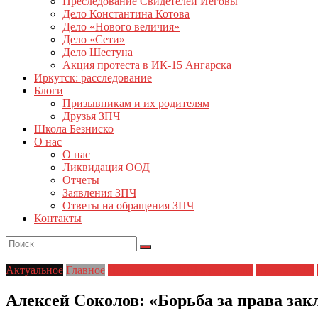
Преследование Свидетелей Иеговы
Дело Константина Котова
Дело «Нового величия»
Дело «Сети»
Дело Шестуна
Акция протеста в ИК-15 Ангарска
Иркутск: расследование
Блоги
Призывникам и их родителям
Друзья ЗПЧ
Школа Безниско
О нас
О нас
Ликвидация ООД
Отчеты
Заявления ЗПЧ
Ответы на обращения ЗПЧ
Контакты
Актуальное
Главное
Деятельность ЗПЧ в регионах
Друзья ЗПЧ
Алексей Соколов: «Борьба за права за