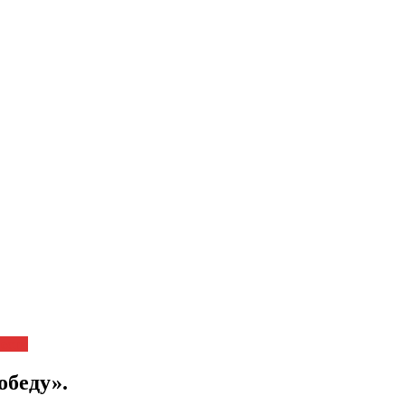
вести
обеду».