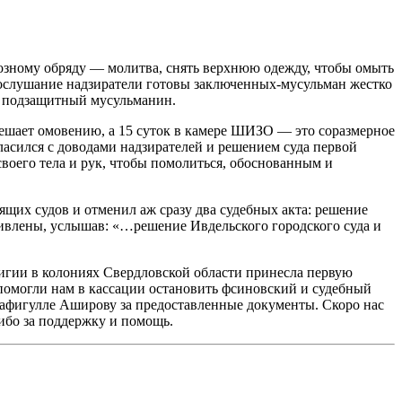
озному обряду — молитва, снять верхнюю одеж
ду, чтобы омыть
 ослушание надзиратели готовы заключенных-мусульман жестко
аш подзащитный мусульманин.
мешает омовению, а 15 суток в камере ШИЗО — это соразмерное
гласился с доводами надзирателей и решением суда первой
воего тела и рук, чтобы помолиться, обоснованным и
щих судов и отменил аж сразу два судебных акта: решение
дивлены, услышав: «…решение Ивдельского городского суда и
игии в колониях Свердловской области принесла первую
 помогли нам в кассации остановить фсиновский и судебный
афигулле Аширову за предоставленные документы. Скоро нас
ибо за поддержку и помощь.