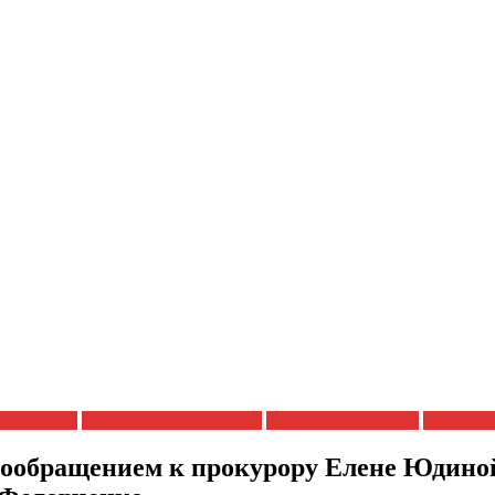
репрессии
Полицейский произвол
Права заключенных
Права че
ообращением к прокурору Елене Юдиной,