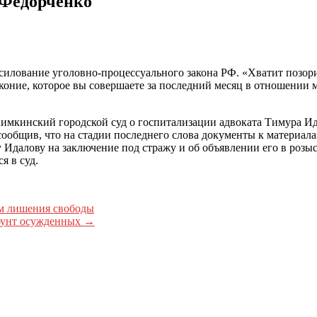
 Федорченко
силование уголовно-процессуального закона РФ. «Хватит позори
законие, которое вы совершаете за последний месяц в отношении
имкинский городской суд о госпитализации адвоката Тимура И
сообщив, что на стадии последнего слова документы к материала
далову на заключение под стражу и об объявлении его в розыск
я в суд.
м лишения свободы
 бунт осужденных
→