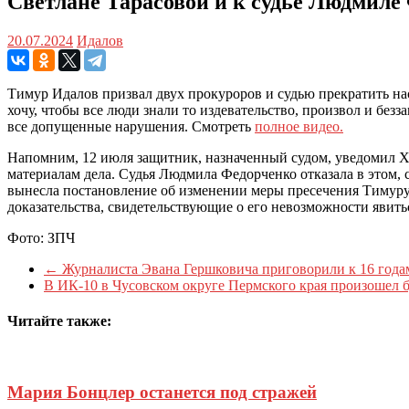
Светлане Тарасовой и к судье Людмиле
20.07.2024
Идалов
Тимур Идалов призвал двух прокуроров и судью прекратить на
хочу, чтобы все люди знали то издевательство, произвол и без
все допущенные нарушения. Смотреть
полное видео.
Напомним, 12 июля защитник, назначенный судом, уведомил Х
материалам дела. Судья Людмила Федорченко отказала в этом, 
вынесла постановление об изменении меры пресечения Тимуру И
доказательства, свидетельствующие о его невозможности явитьс
Фото: ЗПЧ
←
Журналиста Эвана Гершковича приговорили к 16 года
В ИК-10 в Чусовском округе Пермского края произошел
Читайте также:
Мария Бонцлер останется под стражей