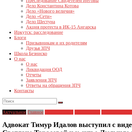
Преследование Свидетелей Иеговы
Дело Константина Котова
Дело «Нового величия»
Дело «Сети»
Дело Шестуна
Акция протеста в ИК-15 Ангарска
Иркутск: расследование
Блоги
Призывникам и их родителям
Друзья ЗПЧ
Школа Безниско
О нас
О нас
Ликвидация ООД
Отчеты
Заявления ЗПЧ
Ответы на обращения ЗПЧ
Контакты
Актуальное
Главное
Главные темы
Новости дня
Политические 
Адвокат Тимур Идалов выступил с виде