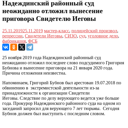
Надеждинский районный суд
неожиданно отложил вынесение
приговора Свидетелю Иеговы
25.11.2019
25.11.2019
мастер-класс
,
полицейский произвол
,
репрессии
,
Свидетели Иеговы
,
СИЗО
,
суд
,
уголовное дело
,
фабрикация
,
ФСБ
25 ноября 2019 года Надеждинский районный суд
неожиданно отложил последнее слово подсудимого Григория
Бубнова и вынесение приговора на 21 января 2020 года.
Причина отложения неизвестна.
Напоминаем, Григорий Бубнов был арестован 19.07.2018 по
обвинению в экстремистской деятельности из-за
принадлоежности к организации Свидетели
Иеговы. Следствие по делу верующего ведется уже больше
года. Прокурор Надеждинского районного суда на одном из
заседаний запросил для верующего 7 лет тюрьмы. Сегодня
Бубнов должен был выступить с последним словом.