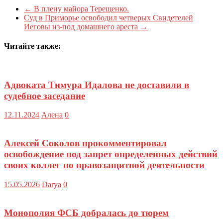
←
В плену майора Терещенко.
Суд в Приморье освободил четверых Свидетелей
Иеговы из-под домашнего ареста
→
Читайте также:
Адвоката Тимура Идалова не доставили в
судебное заседание
12.11.2024
Алена
0
Алексей Соколов прокомментировал
освобождение под запрет определенных действий
своих коллег по правозащитной деятельности
15.05.2026
Darya
0
Монополия ФСБ добралась до тюрем