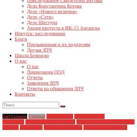
Преследование Свидетелей Иеговы
Дело Константина Котова
Дело «Нового величия»
Дело «Сети»
Дело Шестуна
Акция протеста в ИК-15 Ангарска
Иркутск: расследование
Блоги
Призывникам и их родителям
Друзья ЗПЧ
Школа Безниско
О нас
О нас
Ликвидация ООД
Отчеты
Заявления ЗПЧ
Ответы на обращения ЗПЧ
Контакты
Актуальное
Главное
Новости дня
Политические
репрессии
Полицейский произвол
Преследование Свидетелей
Иеговы
Статья 282
Судебная реформа
Судейский произвол