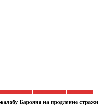
ические репрессии
Права заключенных
Права человека
жалобу Барояна на продление стражи