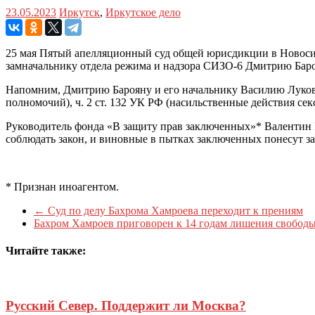
23.05.2023
Иркутск
,
Иркутское дело
25 мая Пятый апелляционный суд общей юрисдикции в Новоси
замначальнику отдела режима и надзора СИЗО-6 Дмитрию Баро
Напомним, Дмитрию Барояну и его начальнику Василию Луковс
полномочий), ч. 2 ст. 132 УК РФ (насильственные действия сек
Руководитель фонда «В защиту прав заключенных»* Валентин Бо
соблюдать закон, и виновные в пытках заключенных понесут з
* Признан иноагентом.
←
Суд по делу Бахрома Хамроева переходит к прениям
Бахром Хамроев приговорен к 14 годам лишения свобод
Читайте также:
Русский Север. Поддержит ли Москва?