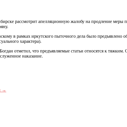
бирске рассмотрит апелляционную жалобу на продление меры п
яну.
кому в рамках иркутского пыточного дела было предъявлено о
суального характера).
гдан отметил, что предъявляемые статьи относятся к тяжким. О
аслуженное наказание.
ы
→