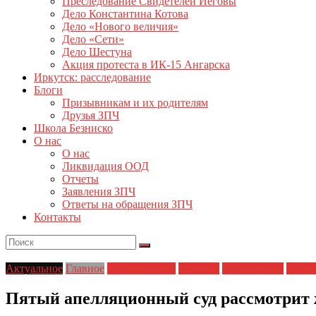
Преследование Свидетелей Иеговы
Дело Константина Котова
Дело «Нового величия»
Дело «Сети»
Дело Шестуна
Акция протеста в ИК-15 Ангарска
Иркутск: расследование
Блоги
Призывникам и их родителям
Друзья ЗПЧ
Школа Безниско
О нас
О нас
Ликвидация ООД
Отчеты
Заявления ЗПЧ
Ответы на обращения ЗПЧ
Контакты
Актуальное
Главное
Главные темы
Иркутск
Новости дня
Полит
Пятый апелляционный суд рассмотрит 