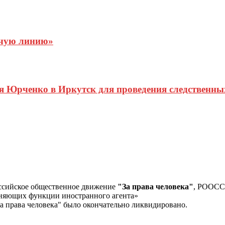
ячую линию»
 Юрченко в Иркутск для проведения следственны
ссийское общественное движение
"За права человека"
, РООС
лняющих функции иностранного агента»
а права человека" было окончательно ликвидировано.