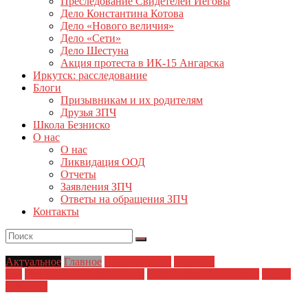
Преследование Свидетелей Иеговы
Дело Константина Котова
Дело «Нового величия»
Дело «Сети»
Дело Шестуна
Акция протеста в ИК-15 Ангарска
Иркутск: расследование
Блоги
Призывникам и их родителям
Друзья ЗПЧ
Школа Безниско
О нас
О нас
Ликвидация ООД
Отчеты
Заявления ЗПЧ
Ответы на обращения ЗПЧ
Контакты
Актуальное
Главное
Главные темы
Новости
дня
Политические репрессии
Полицейский произвол
Права
человека