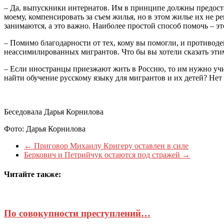
– Да, выпускники интернатов. Им в принципе должны предоста
моему, компенсировать за съем жилья, но в этом жилье их не 
занимаются, а это важно. Наиболее простой способ помочь – эт
– Помимо благодарности от тех, кому вы помогли, и противоде
неассимилированных мигрантов. Что бы вы хотели сказать эт
– Если иностранцы приезжают жить в Россию, то им нужно учи
найти обучение русскому языку для мигрантов и их детей? Нет 
Беседовала Дарья Корнилова
Фото: Дарья Корнилова
←
Приговор Михаилу Кригеру оставлен в силе
Беркович и Петрийчук остаются под стражей
→
Читайте также:
По совокупности преступлений…