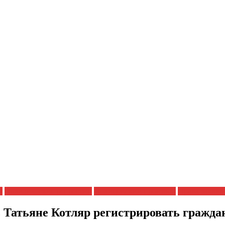
я
Политические репрессии
Полицейский произвол
Права заклю
 Татьяне Котляр регистрировать гражда