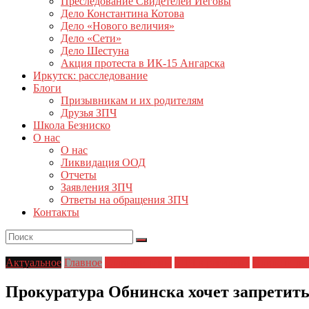
Преследование Свидетелей Иеговы
Дело Константина Котова
Дело «Нового величия»
Дело «Сети»
Дело Шестуна
Акция протеста в ИК-15 Ангарска
Иркутск: расследование
Блоги
Призывникам и их родителям
Друзья ЗПЧ
Школа Безниско
О нас
О нас
Ликвидация ООД
Отчеты
Заявления ЗПЧ
Ответы на обращения ЗПЧ
Контакты
Актуальное
Главное
Главные темы
ЗПЧ в регионах
Новости дн
Прокуратура Обнинска хочет запретить