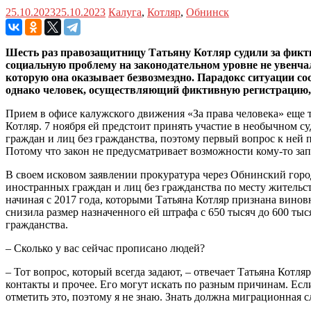
25.10.2023
25.10.2023
Калуга
,
Котляр
,
Обнинск
Шесть раз правозащитницу Татьяну Котляр судили за фикти
социальную проблему на законодательном уровне не увенча
которую она оказывает безвозмездно. Парадокс ситуации с
однако человек, осуществляющий фиктивную регистрацию, 
Прием в офисе калужского движения «За права человека» еще т
Котляр. 7 ноября ей предстоит принять участие в необычном с
граждан и лиц без гражданства, поэтому первый вопрос к ней п
Потому что закон не предусматривает возможности кому-то запр
В своем исковом заявлении прокуратура через Обнинский город
иностранных граждан и лиц без гражданства по месту жительст
начиная с 2017 года, которыми Татьяна Котляр признана виновн
снизила размер назначенного ей штрафа с 650 тысяч до 600 ты
гражданства.
– Сколько у вас сейчас прописано людей?
– Тот вопрос, который всегда задают, – отвечает Татьяна Котля
контакты и прочее. Его могут искать по разным причинам. Если
отметить это, поэтому я не знаю. Знать должна миграционная с