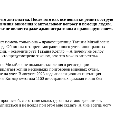
его жительства. После того как все попытки решить острую
ивлечения внимания к актуальному вопросу и помощи людям,
писке не является даже административным правонарушением,
ожет помочь только она – правозащитница Татьяна Михайловна
орода Обнинска о запрете миграционного учета иностранных
ссии, – комментирует Татьяна Котляр. – А почему не было?
, что предусмотрено законом, что это можно запретить».
ьяне Михайловне подавать заявления о регистрации
прилагает копии нескольких приговоров мировых судей,
е на учет. В августе 2023 года апелляционная инстанция
яны Котляр вместила 1160 иностранных граждан и лиц без
 пропиской, я его записываю: где он на самом деле живет,
исаться и не всегда при этом мне сказать. А я не всегда могу