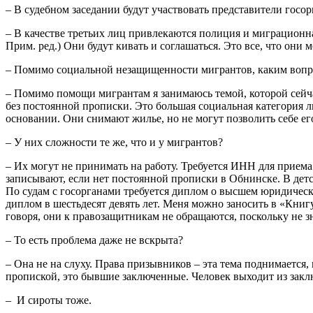
–
В судебном заседании будут участвовать представители госор
–
В качестве третьих лиц привлекаются полиция и миграцио
Прим. ред.) Они будут кивать и соглашаться. Это все, что они м
– Помимо социальной незащищенности мигрантов, каким вопр
– Помимо помощи мигрантам я занимаюсь темой, которой сейчас
без постоянной прописки. Это большая социальная категория л
основании. Они снимают жилье, но не могут позволить себе его 
– У них сложности те же, что и у мигрантов?
– Их могут не принимать на работу. Требуется ИНН для приема
записывают, если нет постоянной прописки в Обнинске. В детск
По судам с госорганами требуется диплом о высшем юридическ
диплом в шестьдесят девять лет. Меня можно заносить в «Кни
говоря, они к правозащитникам не обращаются, поскольку не 
– То есть проблема даже не вскрыта?
– Она не на слуху. Права призывников – эта тема поднимается,
пропиской, это бывшие заключенные. Человек выходит из заклю
– И сироты тоже.