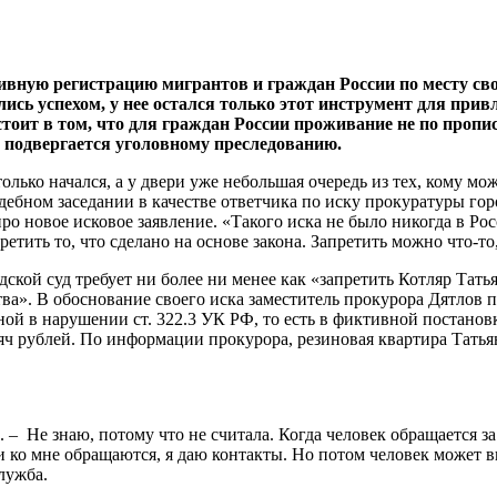
вную регистрацию мигрантов и граждан России по месту сво
лись успехом, у нее остался только этот инструмент для пр
остоит в том, что для граждан России проживание не по про
подвергается уголовному преследованию.
олько начался, а у двери уже небольшая очередь из тех, кому м
удебном заседании в качестве ответчика по иску прокуратуры г
ро новое исковое заявление. «Такого иска не было никогда в Ро
етить то, что сделано на основе закона. Запретить можно что-то
ской суд требует ни более ни менее как «запретить Котляр Тат
ва». В обоснование своего иска заместитель прокурора Дятлов 
ой в нарушении ст. 322.3 УК РФ, то есть в фиктивной постановк
сяч рублей. По информации прокурора, резиновая квартира Тать
р. – Не знаю, потому что не считала. Когда человек обращается за
 ко мне обращаются, я даю контакты. Но потом человек может вып
лужба.