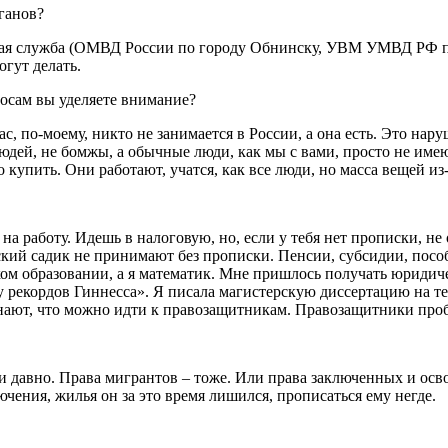
ганов?
нная служба (ОМВД России по городу Обнинску, УВМ УМВД РФ п
огут делать.
осам вы уделяете внимание?
, по-моему, никто не занимается в России, а она есть. Это на
юдей, не бомжы, а обычные люди, как мы с вами, просто не име
купить. Они работают, учатся, как все люди, но масса вещей из-
 на работу. Идешь в налоговую, но, если у тебя нет прописки, 
ий садик не принимают без прописки. Пенсии, субсидии, пособия
ом образовании, а я математик. Мне пришлось получать юридиче
гу рекордов Гиннесса». Я писала магистерскую диссертацию на 
знают, что можно идти к правозащитникам. Правозащитники проб
 и давно. Права мигрантов – тоже. Или права заключенных и осв
чения, жилья он за это время лишился, прописаться ему негде.