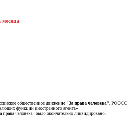
а месяца
ссийское общественное движение
"За права человека"
, РООС
лняющих функции иностранного агента»
а права человека" было окончательно ликвидировано.