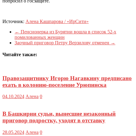
попросил о госзащите.
Источник:
Алена Кашпарова / «ИрСити»
←
Пенсионерка из Бурятии вошла в список 52-х
помилованных женщин
Заочный приговор Петру Верзилову отменен
→
Читайте также:
Правозащитнику Игорю Нагавкину предписано
ехать в колонию-поселение Урюпинска
04.10.2024
Алена
0
В Башкирии судьи, вынесшие незаконный
приговор подростку, уходят в отставку
28.05.2024
Алена
0