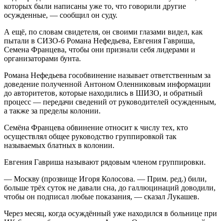
которых были написаны уже то, что говорили другие
осужденные, — сообщил он суду.
А ещё, по словам свидетеля, он своими глазами видел, как
пытали в СИЗО-6 Романа Нефедьева, Евгения Гавриша,
Семена Францева, чтобы они признали себя лидерами и
организаторами бунта.
Романа Нефедьева гособвинение называет ответственным за
доведение полученной Антоном Оленниковым информации
до авторитетов, которые находились в ШИЗО, и обратный
процесс — передачи сведений от руководителей осужденным,
а также за пределы колонии.
Семёна Францева обвинение относит к числу тех, кто
осуществлял общее руководство группировкой так
называемых блатных в колонии.
Евгения Гавриша называют рядовым членом группировки.
— Москву (прозвище Игоря Колосова. — Прим. ред.) били,
больше трёх суток не давали сна, до галлюцинаций доводили,
чтобы он подписал любые показания, — сказал Лукашев.
Через месяц, когда осуждённый уже находился в больнице при