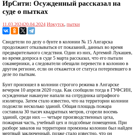
ИрСити: Осужденный рассказал на
суде о пытках
11.03.2024
20.04.2024
Иркутск
,
пытки
Свидетели по делу о бунте в колонии № 15 Ангарска
продолжают отказываться от показаний, данных во время
предварительного следствия. Один из них, Артемий Лукашев,
во время допроса в суде 5 марта рассказал, что его пытали
сокамерники, а следователи обещали перевести в колонию в
другом регионе, если он откажется от статуса потерпевшего в
деле по пыткам.
Бунт произошел в колонии строгого режима в Ангарске
вечером 10 апреля 2020 года. Как сообщили тогда в ГУФСИН,
осужденные накануне напали на сотрудника штрафного
изолятора. Затем стало известно, что на территории колонии
подожгли несколько зданий. Общая площадь пожара
составила 30 тысяч квадратных метров, сгорели восемь
зданий, среди них — четыре производственных цеха,
пожарная часть, учебный цех и подсобные помещения. При
разборе завалов на территории промзоны колонии был найден
мертвый заключенный, позже стало известно, что он