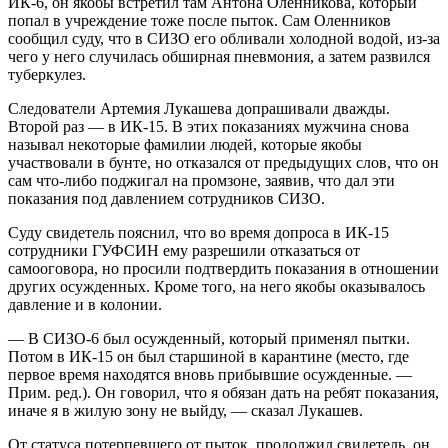
ИК-6, он якобы встретил там Антона Оленникова, который
попал в учреждение тоже после пыток. Сам Оленников
сообщил суду, что в СИЗО его обливали холодной водой, из-за
чего у него случилась обширная пневмония, а затем развился
туберкулез.
Следователи Артемия Лукашева допрашивали дважды.
Второй раз — в ИК-15. В этих показаниях мужчина снова
называл некоторые фамилии людей, которые якобы
участвовали в бунте, но отказался от предыдущих слов, что он
сам что-либо поджигал на промзоне, заявив, что дал эти
показания под давлением сотрудников СИЗО.
Суду свидетель пояснил, что во время допроса в ИК-15
сотрудники ГУФСИН ему разрешили отказаться от
самооговора, но просили подтвердить показания в отношении
других осужденных. Кроме того, на него якобы оказывалось
давление и в колонии.
— В СИЗО-6 был осужденный, который применял пытки.
Потом в ИК-15 он был старшиной в карантине (место, где
первое время находятся вновь прибывшие осужденные. —
Прим. ред.). Он говорил, что я обязан дать на ребят показания,
иначе я в жилую зону не выйду, — сказал Лукашев.
От статуса потерпевшего от пыток, продолжил свидетель, он