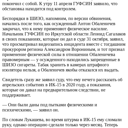
покончил с собой. К утру 11 апреля ГУФСИН заявило, что
обстановка находится под контролем.
Беспорядки в ШИЗО, напомним, по версии обвинения,
начались после того, как осужденный Антон Обаленичев
закричал, что к нему применяют физическое насилие.
Начальник ГУФСИН по Иркутской области Леонид Сагалаков
в своих показаниях, которые он дал в суде 31 октября, заявил,
что просматривал видеозапись инцидента вместе с тогдашним
прокурором региона Александром Ворониным, и тот признал
применение физической силы в отношении Обаленичева
правомерным — у осужденного находились запрещенные в
ШИЗО сигареты. Табак хранить в камерах штрафного
изолятора нельзя, а Обаленичев якобы отказался их выдать.
Свидетель сразу же заявил суду, что ему нечего рассказать об
апрельских событиях в ИК-15 в 2020 году, а показания,
которые он давал на предварительном следствии, не
поддерживает.
— Они были даны под пытками физическими и
психическими, — заявил он.
По словам Лукашева, во время штурма в ИК-15 ему сломали
руку, однако операцию сделали только через месяц. Теперь