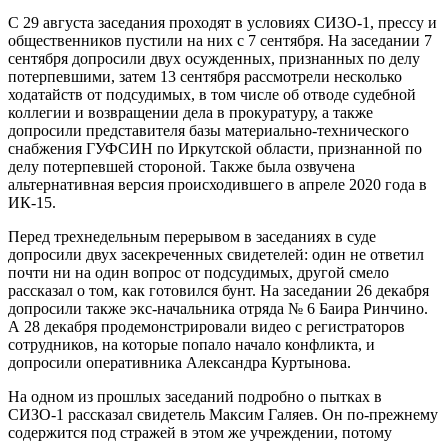
С 29 августа заседания проходят в условиях СИЗО-1, прессу и
общественников пустили на них с 7 сентября. На заседании 7
сентября допросили двух осужденных, признанных по делу
потерпевшими, затем 13 сентября рассмотрели несколько
ходатайств от подсудимых, в том числе об отводе судебной
коллегии и возвращении дела в прокуратуру, а также
допросили представителя базы материально-технического
снабжения ГУФСИН по Иркутской области, признанной по
делу потерпевшей стороной. Также была озвучена
альтернативная версия происходившего в апреле 2020 года в
ИК-15.
Перед трехнедельным перерывом в заседаниях в суде
допросили двух засекреченных свидетелей: один не ответил
почти ни на один вопрос от подсудимых, другой смело
рассказал о том, как готовился бунт. На заседании 26 декабря
допросили также экс-начальника отряда № 6 Баира Ринчино.
А 28 декабря продемонстрировали видео с регистраторов
сотрудников, на которые попало начало конфликта, и
допросили оперативника Александра Куртынова.
На одном из прошлых заседаний подробно о пытках в
СИЗО-1 рассказал свидетель Максим Галяев. Он по-прежнему
содержится под стражей в этом же учреждении, потому