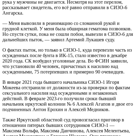
рука у мужчины не двигается. Несмотря на этот перелом,
рассказывает свидетель, его всё равно отправили в СИЗО-6
Ангарска.
— Меня вывозили в реанимацию со сломанной рукой и
грудной клеткой. У меня была обширная гематома позвонков.
Но спустя сутки, пока не сошли побои, вывезли в СИЗО-6 для
дальнейших пыток, — заявил Артемий Лукашев суду.
О фактах пыток, но только в СИЗО-1, куда перевезли часть из
осужденных после бунта в ИК-15, стало известно в декабре
2020 года. СК возбудил уголовные дела. Во ФСИН заявили,
что установили 40 человек, причастных к насилию над
осужденными, 75 потерпевших и примерно 90 очевидцев.
В январе 2021 года бывшего начальника СИЗО-1 Игоря
Мокеева отстранили от должности из-за проверки по фактам
сексуального насилия над осужденными и незаконных
действий. В феврале 2023-го получили сроки бывший
начальник иркутской колонии № 6 Алексей Агапов и двое его
подчиненных Антон Ерохин и Алексей Медников.
Также Иркутский областной суд провозгласил приговор в
отношении пятерых бывших сотрудников СИЗО-1 —
Максима Вольфа, Максима Данчинова, Алексея Мелентьева,