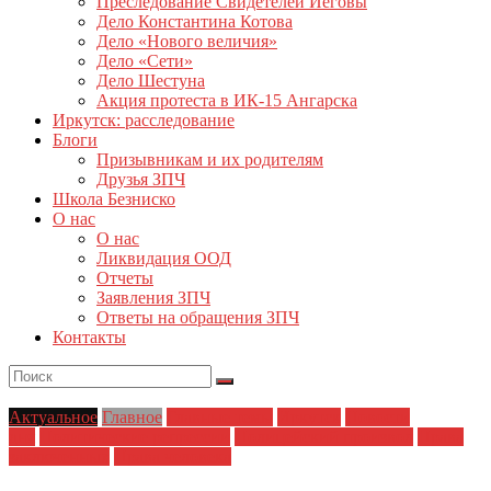
Преследование Свидетелей Иеговы
Дело Константина Котова
Дело «Нового величия»
Дело «Сети»
Дело Шестуна
Акция протеста в ИК-15 Ангарска
Иркутск: расследование
Блоги
Призывникам и их родителям
Друзья ЗПЧ
Школа Безниско
О нас
О нас
Ликвидация ООД
Отчеты
Заявления ЗПЧ
Ответы на обращения ЗПЧ
Контакты
Актуальное
Главное
Главные темы
Иркутск
Новости
дня
Политические репрессии
Полицейский произвол
Права
заключенных
Права человека