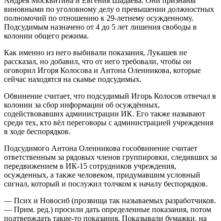
Андрея Москвитина и Евгения Шадаева. Они признаны
виновными по уголовному делу о превышении должностных
полномочий по отношению к 29-летнему осужденному.
Подсудимым назначено от 4 до 5 лет лишения свободы в
колонии общего режима.
Как именно из него выбивали показания, Лукашев не
рассказал, но добавил, что от него требовали, чтобы он
оговорил Игоря Колосова и Антона Оленникова, которые
сейчас находятся на скамье подсудимых.
Обвинение считает, что подсудимый Игорь Колосов отвечал в
колонии за сбор информации об осуждённых,
содействовавших администрации ИК. Его также называют
среди тех, кто вёл переговоры с администрацией учреждения
в ходе беспорядков.
Подсудимого Антона Оленникова гособвинение считает
ответственным за рядовых членов группировки, следивших за
передвижением в ИК-15 сотрудников учреждения,
осужденных, а также человеком, придумавшим условный
сигнал, который и послужил толчком к началу беспорядков.
— Псих и Новосиб (прозвища так называемых разработчиков.
— Прим. ред.) просили дать определенные показания, потом
подтверждать такие-то показания. Показывали бумажки, на