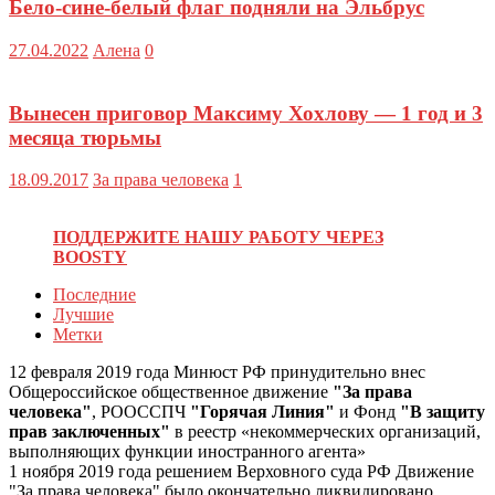
Бело-сине-белый флаг подняли на Эльбрус
27.04.2022
Алена
0
Вынесен приговор Максиму Хохлову — 1 год и 3
месяца тюрьмы
18.09.2017
За права человека
1
ПОДДЕРЖИТЕ НАШУ РАБОТУ ЧЕРЕЗ
BOOSTY
Последние
Лучшие
Метки
12 февраля 2019 года Минюст РФ принудительно внес
Общероссийское общественное движение
"За права
человека"
, РООССПЧ
"Горячая Линия"
и Фонд
"В защиту
прав заключенных"
в реестр «некоммерческих организаций,
выполняющих функции иностранного агента»
1 ноября 2019 года решением Верховного суда РФ Движение
"За права человека" было окончательно ликвидировано.