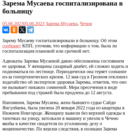
Зарема Мусаева госпитализирована в
больницу
05.06.2023
05.06.2023
Зарема Мусаева
,
Чечня
Зарему Мусаеву госпитализировали в больницу. Об этом
сообщает
КПП, уточняя, что информации о том, была ли
госпитализация плановой или срочной нет.
Адвокаты Заремы Мусаевой давно обеспокоены состоянием
ее здоровья. У женщины сахарный диабет, ей сложно ходить и
подниматься по лестнице. Периодически она теряет сознание
из-за гипертонических кризов. 12 мая суд в Грозном отклонил
ходатайство об экспертизе здоровья Заремы, отметив, что оно
не вызывает никаких сомнений. Мера пресечения в виде
пребывания под стражей была продлена до 12 августа.
Напомним, Зарема Мусаева, жена бывшего судьи Сайди
Янгулбаева, была увезена 20 января 2022 года из квартиры в
Нижнем Новгороде. Женщину вывели без верхней одежды в
тапочках на улицу, затолкали в машину и увезли в Чечню
якобы в качестве свидетеля по уголовному делу о
мошенничестве. По версии следствия, в полиции Зарема