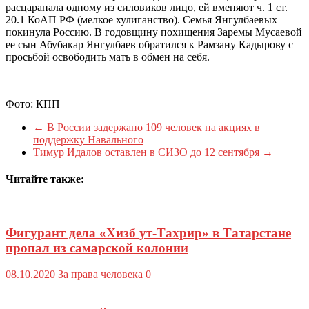
расцарапала одному из силовиков лицо, ей вменяют ч. 1 ст.
20.1 КоАП РФ (мелкое хулиганство). Семья Янгулбаевых
покинула Россию. В годовщину похищения Заремы Мусаевой
ее сын Абубакар Янгулбаев обратился к Рамзану Кадырову с
просьбой освободить мать в обмен на себя.
Фото: КПП
←
В России задержано 109 человек на акциях в
поддержку Навального
Тимур Идалов оставлен в СИЗО до 12 сентября
→
Читайте также:
Фигурант дела «Хизб ут-Тахрир» в Татарстане
пропал из самарской колонии
08.10.2020
За права человека
0