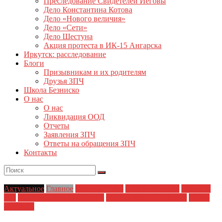
Преследование Свидетелей Иеговы
Дело Константина Котова
Дело «Нового величия»
Дело «Сети»
Дело Шестуна
Акция протеста в ИК-15 Ангарска
Иркутск: расследование
Блоги
Призывникам и их родителям
Друзья ЗПЧ
Школа Безниско
О нас
О нас
Ликвидация ООД
Отчеты
Заявления ЗПЧ
Ответы на обращения ЗПЧ
Контакты
Актуальное
Главное
Главные темы
ЗПЧ в регионах
Новости
дня
Политические репрессии
Полицейский произвол
Права
человека