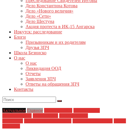
Преследование Свидетелей Иеговы
Дело Константина Котова
Дело «Нового величия»
Дело «Сети»
Дело Шестуна
Акция протеста в ИК-15 Ангарска
Иркутск: расследование
Блоги
Призывникам и их родителям
Друзья ЗПЧ
Школа Безниско
О нас
О нас
Ликвидация ООД
Отчеты
Заявления ЗПЧ
Ответы на обращения ЗПЧ
Контакты
Актуальное
Главное
Главные темы
Материалы и
Расследования
Новости дня
Политические
репрессии
Полицейский произвол
Права заключенных
Права
человека