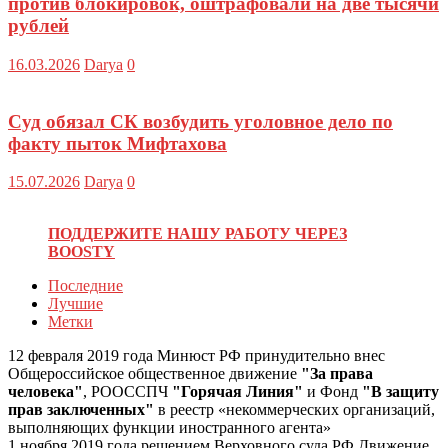
против блокировок, оштрафовали на две тысячи
рублей
16.03.2026
Darya
0
Суд обязал СК возбудить уголовное дело по
факту пыток Мифтахова
15.07.2026
Darya
0
ПОДДЕРЖИТЕ НАШУ РАБОТУ ЧЕРЕЗ
BOOSTY
Последние
Лучшие
Метки
12 февраля 2019 года Минюст РФ принудительно внес
Общероссийское общественное движение
"За права
человека"
, РООССПЧ
"Горячая Линия"
и Фонд
"В защиту
прав заключенных"
в реестр «некоммерческих организаций,
выполняющих функции иностранного агента»
1 ноября 2019 года решением Верховного суда РФ Движение