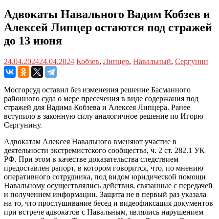
Адвокаты Навального Вадим Кобзев и
Алексей Липцер остаются под стражей
до 13 июня
24.04.2024
24.04.2024
Кобзев
,
Липцер
,
Навальный
,
Сергунин
Мосгорсуд оставил без изменения решение Басманного
районного суда о мере пресечения в виде содержания под
стражей для Вадима Кобзева и Алексея Липцера. Ранее
вступило в законную силу аналогичное решение по Игорю
Сергунину.
Адвокатам Алексея Навального вменяют участие в
деятельности экстремистского сообщества, ч. 2 ст. 282.1 УК
РФ. При этом в качестве доказательства следствием
предоставлен рапорт, в котором говорится, что, по мнению
оперативного сотрудника, под видом юридической помощи
Навальному осуществлялись действия, связанные с передачей
и получением информации. Защита не в первый раз указала
на то, что прослушивание бесед и видеофиксация документов
при встрече адвокатов с Навальным, являлись нарушением