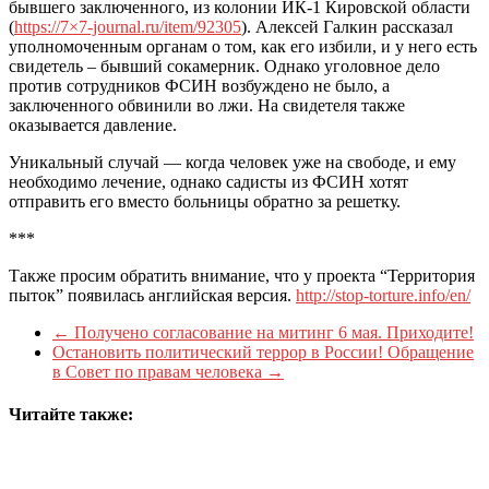
бывшего заключенного, из колонии ИК-1 Кировской области
(
https://7×7-journal.ru/item/92305
). Алексей Галкин рассказал
уполномоченным органам о том, как его избили, и у него есть
свидетель – бывший сокамерник. Однако уголовное дело
против сотрудников ФСИН возбуждено не было, а
заключенного обвинили во лжи. На свидетеля также
оказывается давление.
Уникальный случай — когда человек уже на свободе, и ему
необходимо лечение, однако садисты из ФСИН хотят
отправить его вместо больницы обратно за решетку.
***
Также просим обратить внимание, что у проекта “Территория
пыток” появилась английская версия.
http://stop-torture.info/en/
←
Получено согласование на митинг 6 мая. Приходите!
Остановить политический террор в России! Обращение
в Совет по правам человека
→
Читайте также: