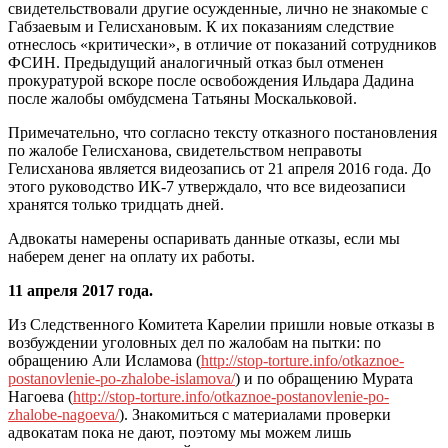
свидетельствовали другие осужденные, лично не знакомые с
Габзаевым и Гелисхановым. К их показаниям следствие
отнеслось «критически», в отличие от показаний сотрудников
ФСИН. Предыдущий аналогичный отказ был отменен
прокуратурой вскоре после освобождения Ильдара Дадина
после жалобы омбудсмена Татьяны Москальковой.
Примечательно, что согласно тексту отказного постановления
по жалобе Гелисханова, свидетельством неправоты
Гелисханова является видеозапись от 21 апреля 2016 года. До
этого руководство ИК-7 утверждало, что все видеозаписи
хранятся только тридцать дней.
Адвокаты намерены оспаривать данные отказы, если мы
наберем денег на оплату их работы.
11 апреля 2017 года.
Из Следственного Комитета Карелии пришли новые отказы в
возбуждении уголовных дел по жалобам на пытки: по
обращению Али Исламова (
http://stop-torture.info/otkaznoe-
postanovlenie-po-zhalobe-islamova/
) и по обращению Мурата
Нагоева (
http://stop-torture.info/otkaznoe-postanovlenie-po-
zhalobe-nagoeva/
). Знакомиться с материалами проверки
адвокатам пока не дают, поэтому мы можем лишь