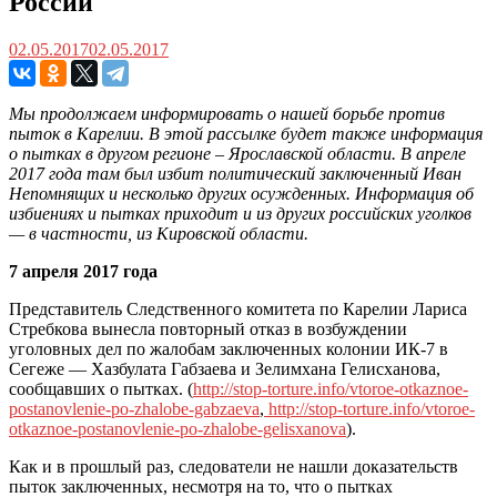
России
02.05.2017
02.05.2017
Мы продолжаем информировать о нашей борьбе против
пыток в Карелии. В этой рассылке будет также информация
о пытках в другом регионе – Ярославской области. В апреле
2017 года там был избит политический заключенный Иван
Непомнящих и несколько других осужденных. Информация об
избиениях и пытках приходит и из других российских уголков
— в частности, из Кировской области.
7 апреля 2017 года
Представитель Следственного комитета по Карелии Лариса
Стребкова вынесла повторный отказ в возбуждении
уголовных дел по жалобам заключенных колонии ИК-7 в
Сегеже — Хазбулата Габзаева и Зелимхана Гелисханова,
сообщавших о пытках. (
http://stop-torture.info/vtoroe-otkaznoe-
postanovlenie-po-zhalobe-gabzaeva
,
http://stop-torture.info/vtoroe-
otkaznoe-postanovlenie-po-zhalobe-gelisxanova
).
Как и в прошлый раз, следователи не нашли доказательств
пыток заключенных, несмотря на то, что о пытках