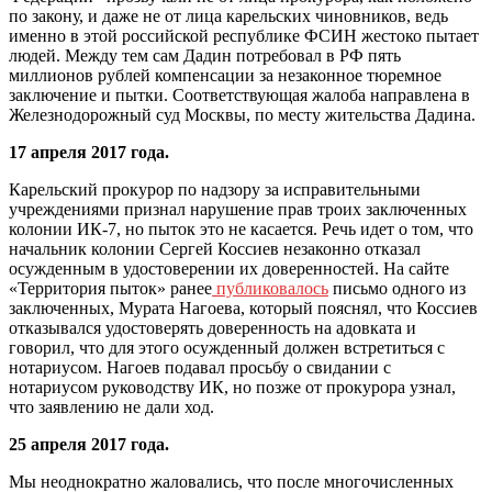
по закону, и даже не от лица карельских чиновников, ведь
именно в этой российской республике ФСИН жестоко пытает
людей. Между тем сам Дадин потребовал в РФ пять
миллионов рублей компенсации за незаконное тюремное
заключение и пытки. Соответствующая жалоба направлена в
Железнодорожный суд Москвы, по месту жительства Дадина.
17 апреля 2017 года.
Карельский прокурор по надзору за исправительными
учреждениями признал нарушение прав троих заключенных
колонии ИК-7, но пыток это не касается. Речь идет о том, что
начальник колонии Сергей Коссиев незаконно отказал
осужденным в удостоверении их доверенностей. На сайте
«Территория пыток» ранее
публиковалось
письмо одного из
заключенных, Мурата Нагоева, который пояснял, что Коссиев
отказывался удостоверять доверенность на адовката и
говорил, что для этого осужденный должен встретиться с
нотариусом. Нагоев подавал просьбу о свидании с
нотариусом руководству ИК, но позже от прокурора узнал,
что заявлению не дали ход.
25 апреля 2017 года.
Мы неоднократно жаловались, что после многочисленных