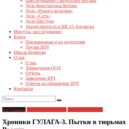
Преследование Свидетелей Иеговы
Дело Константина Котова
Дело «Нового величия»
Дело «Сети»
Дело Шестуна
Акция протеста в ИК-15 Ангарска
Иркутск: расследование
Блоги
Призывникам и их родителям
Друзья ЗПЧ
Школа Безниско
О нас
О нас
Ликвидация ООД
Отчеты
Заявления ЗПЧ
Ответы на обращения ЗПЧ
Контакты
Актуальное
Права заключенных
Пытки в Карелии
Хроники ГУЛАГА-3. Пытки в тюрьмах