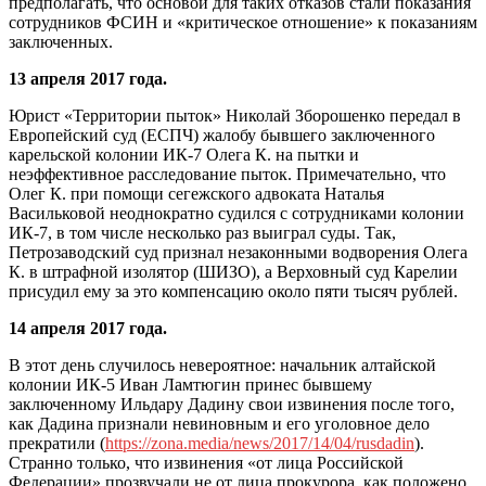
предполагать, что основой для таких отказов стали показания
сотрудников ФСИН и «критическое отношение» к показаниям
заключенных.
13 апреля 2017 года.
Юрист «Территории пыток» Николай Зборошенко передал в
Европейский суд (ЕСПЧ) жалобу бывшего заключенного
карельской колонии ИК-7 Олега К. на пытки и
неэффективное расследование пыток. Примечательно, что
Олег К. при помощи сегежского адвоката Наталья
Васильковой неоднократно судился с сотрудниками колонии
ИК-7, в том числе несколько раз выиграл суды. Так,
Петрозаводский суд признал незаконными водворения Олега
К. в штрафной изолятор (ШИЗО), а Верховный суд Карелии
присудил ему за это компенсацию около пяти тысяч рублей.
14 апреля 2017 года.
В этот день случилось невероятное: начальник алтайской
колонии ИК-5 Иван Ламтюгин принес бывшему
заключенному Ильдару Дадину свои извинения после того,
как Дадина признали невиновным и его уголовное дело
прекратили (
https://zona.media/news/2017/14/04/rusdadin
).
Странно только, что извинения «от лица Российской
Федерации» прозвучали не от лица прокурора, как положено