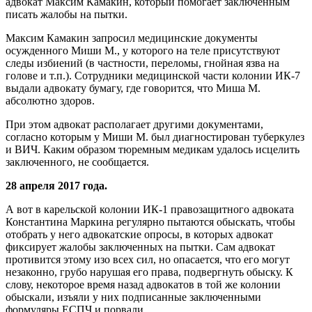
адвокат Максим Камакин, который помогает заключенным
писать жалобы на пытки.
Максим Камакин запросил медицинские документы
осужденного Миши М., у которого на теле присутствуют
следы избиений (в частности, переломы, гнойная язва на
голове и т.п.). Сотрудники медицинской части колонии ИК-7
выдали адвокату бумагу, где говорится, что Миша М.
абсолютно здоров.
При этом адвокат располагает другими документами,
согласно которым у Миши М. был диагностирован туберкулез
и ВИЧ. Каким образом тюремным медикам удалось исцелить
заключенного, не сообщается.
28 апреля 2017 года.
А вот в карельской колонии ИК-1 правозащитного адвоката
Константина Маркина регулярно пытаются обыскать, чтобы
отобрать у него адвокатские опросы, в которых адвокат
фиксирует жалобы заключенных на пытки. Сам адвокат
противится этому изо всех сил, но опасается, что его могут
незаконно, грубо нарушая его права, подвергнуть обыску. К
слову, некоторое время назад адвокатов в той же колонии
обыскали, изъяли у них подписанные заключенными
формуляры ЕСПЧ и порвали.