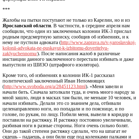
***
Жалобы на пытки поступают не только из Карелии, но и из
Ярославской области
. В частности, в середине апреля нам
сообщили, что один из заключенных колонии ИК-3 прислал
родным предсмертную записку, сообщив об избиениях, и к
нему не пустили адвоката (
http://www.zaprava.ru/v-yaroslavskoj-
kolonii-advokata-ne-puskayut-k-izbitomu-doveritelyu-
zaklyuchennomu/
). После написания жалоб в различные
инстанции данного заключенного перестали избивать и даже
выпустили из ШИЗО (штрафного изолятора).
Кроме того, об избиениях в колонии ИК-1 рассказал
политический заключенный Иван Непомнящих
(
http://www.svoboda.org/a/28451123.html
). «Меня завели и
начали бить. Сначала затолкали туда, и очень много народу за
мной зашло, люди в масках там были, не меньше 10 человек, и
начали избивать. Делали это со знанием дела, отбивали
целенаправленно ноги, но попадали и по пояснице, и по
голове, по рукам, по лицу. Побили меня, вывели в коридор и
поставили на растяжку. И растяжку постоянно увеличивали,
разбивая ноги в разные стороны. Ноги очень сильно болят.
Они до такой степени растяжку сделали, что на шпагат не
сядешь – падаешь, а они били еще под коленками палками и