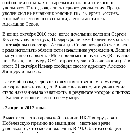
сообщений о пытках из карельских колоний никого не
увольняют. И вот, дождались первого увольнения. Правда,
уволен был не начальник колонии ИК-7 Сергей Коссиев,
который ответственен за пытки, а его заместитель –
Александр Серов.
В конце октября 2016 года, когда начальник колонии Сергей
Коссиев ушел в отпуск, Ильдар Дадин уже 45 дней находился
в штрафном изоляторе. Александр Серов, который стал в это
время исполнять обязанности начальника учреждения, Дадина
выпустил со словами: «Мне проблемы не нужны». (Выпустил
не в барак, а в камеру СУС, строгих условий содержания). И в
итоге 31 октября Ильдар сообщил своему адвокату Алексею
Липцеру о пытках.
Таким образом, Серов оказался ответственным за «утечку
информации» и скандал. Вполне возможно, что увольнение
стало наказанием за халатность, в результате которой о пытках
в Карелии стало известно всему миру.
27 апреля 2017 года.
Выяснилось, что карельской колонии ИК-7 впору давать
Нобелевскую премию по медицине – местные врачи
утверждают, что смогли вылечить ВИЧ. Об этом сообщил