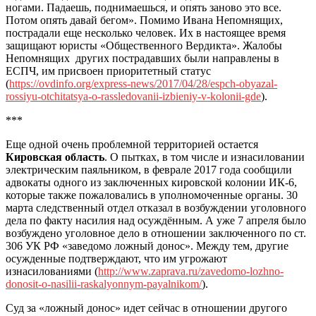
ногами. Падаешь, поднимаешься, и опять заново это все.
Потом опять давай бегом». Помимо Ивана Непомнящих,
пострадали еще несколько человек. Их в настоящее время
защищают юристы «Общественного Вердикта». Жалобы
Непомнящих других пострадавших были направлены в
ЕСПЧ, им присвоен приоритетный статус
(
https://ovdinfo.org/express-news/2017/04/28/espch-obyazal-
rossiyu-otchitatsya-o-rassledovanii-izbieniy-v-kolonii-gde
).
***
Еще одной очень проблемной территорией остается
Кировская область
. О пытках, в том числе и изнасиловании
электрическим паяльником, в феврале 2017 года сообщили
адвокаты одного из заключенных кировской колонии ИК-6,
которые также пожаловались в уполномоченные органы. 30
марта следственный отдел отказал в возбуждении уголовного
дела по факту насилия над осуждённым. А уже 7 апреля было
возбуждено уголовное дело в отношении заключенного по ст.
306 УК РФ «заведомо ложный донос».
Между тем, другие
осужденные подтверждают, что им угрожают
изнасилованиями (
http://www.zaprava.ru/zavedomo-lozhno-
donosit-o-nasilii-raskalyonnym-payalnikom/
).
Суд за «ложный донос» идет сейчас в отношении другого