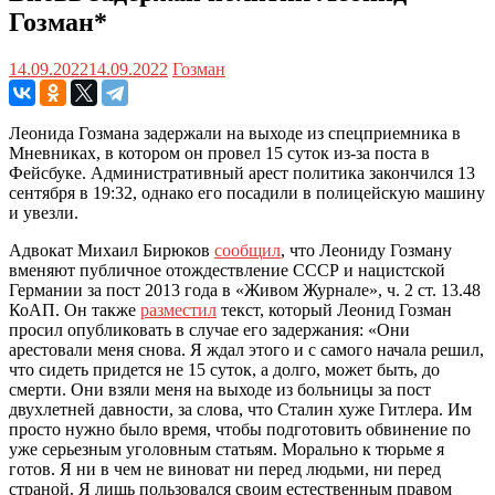
Гозман*
14.09.2022
14.09.2022
Гозман
Леонида Гозмана задержали на выходе из спецприемника в
Мневниках, в котором он провел 15 суток из-за поста в
Фейсбуке. Административный арест политика закончился 13
сентября в 19:32, однако его посадили в полицейскую машину
и увезли.
Адвокат Михаил Бирюков
сообщил
, что Леониду Гозману
вменяют публичное отождествление СССР и нацистской
Германии за пост 2013 года в «Живом Журнале», ч. 2 ст. 13.48
КоАП. Он также
разместил
текст, который Леонид Гозман
просил опубликовать в случае его задержания: «Они
арестовали меня снова. Я ждал этого и с самого начала решил,
что сидеть придется не 15 суток, а долго, может быть, до
смерти. Они взяли меня на выходе из больницы за пост
двухлетней давности, за слова, что Сталин хуже Гитлера. Им
просто нужно было время, чтобы подготовить обвинение по
уже серьезным уголовным статьям. Морально к тюрьме я
готов. Я ни в чем не виноват ни перед людьми, ни перед
страной. Я лишь пользовался своим естественным правом