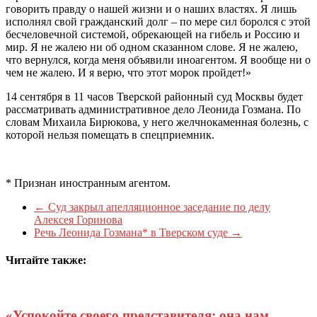
говорить правду о нашей жизни и о наших властях. Я лишь
исполнял свой гражданский долг – по мере сил боролся с этой
бесчеловечной системой, обрекающей на гибель и Россию и
мир. Я не жалею ни об одном сказанном слове. Я не жалею,
что вернулся, когда меня объявили иноагентом. Я вообще ни о
чем не жалею. И я верю, что этот морок пройдет!»
14 сентября в 11 часов Тверской районный суд Москвы будет
рассматривать административное дело Леонида Гозмана. По
словам Михаила Бирюкова, у него желчнокаменная болезнь, с
которой нельзя помещать в спецприемник.
* Признан иностранным агентом.
←
Суд закрыл апелляционное заседание по делу
Алексея Горинова
Речь Леонида Гозмана* в Тверском суде
→
Читайте также:
«Успокойте своего представителя: она нам