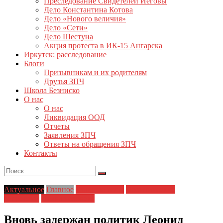
Преследование Свидетелей Иеговы
Дело Константина Котова
Дело «Нового величия»
Дело «Сети»
Дело Шестуна
Акция протеста в ИК-15 Ангарска
Иркутск: расследование
Блоги
Призывникам и их родителям
Друзья ЗПЧ
Школа Безниско
О нас
О нас
Ликвидация ООД
Отчеты
Заявления ЗПЧ
Ответы на обращения ЗПЧ
Контакты
Актуальное
Главное
Главные темы
Политические
репрессии
Права человека
Вновь задержан политик Леонид